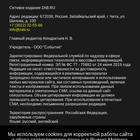
Сетевое издание ZAB.RU
Адрес редакции:
672038
, Россия, Забайкальский край, г.
Чита
,
ул.
Шилова, д. 100
+7 (3022) 32-55-66
info@zab.ru
Главный редактор Кондратьев Н. В.
Учредитель - ООО "Событие"
Зарегистрировано Федеральной службой по надзору в сфере
связи, информационных технологий и массовых коммуникаций.
Регистрационный номер: ЭЛ № ФС 77 - 75882 от 24 июня 2019 года
Редакция не несет ответственности за достоверность
информации, содержащейся в рекламных материалах
Запрещено полное или частичное копирование и использование
любых материалов сайта, как составных произведений, включая
тексты и изображения. При любом использовании данных
материалов в электронных СМИ, ссылка на данный сайт
обязательна. Объем цитирования информации не должен
превышать цель цитирования. При использовании в печатных
СМИ, необходимо письменное разрешение редакции.
Территория распространения: Российская Федерация,
зарубежные страны
Языки: русский, английский
Политика в отношении обработки персональных данных
Мы используем cookies для корректной работы сайта
© 2007 - 2026
Портал Читы и Забайкальского края
и сбора статистических данных в Яндекс.Метрика,