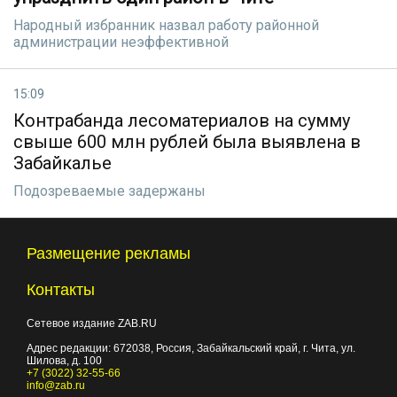
Народный избранник назвал работу районной
администрации неэффективной
15:09
Контрабанда лесоматериалов на сумму
свыше 600 млн рублей была выявлена в
Забайкалье
Подозреваемые задержаны
Размещение рекламы
Контакты
Сетевое издание ZAB.RU
Адрес редакции:
672038
, Россия, Забайкальский край, г.
Чита
,
ул.
Шилова, д. 100
+7 (3022) 32-55-66
info@zab.ru