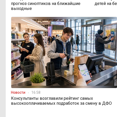
прогноз синоптиков на ближайшие
детей на б
выходные
По волнам Арахлея: на
16:00, Вчера
любимом озере забайкальцев
улучшили LTE-сеть
Путин подписал закон,
12:33, Вчера
вдвое расширяющий основания для
выдворения мигрантов
Читинская
12:32, Вчера
администрация хочет
отремонтировать кабинет за 6,8
миллиона: что скрывает смета?
Новости
16:58
«Нефтемаркет» отвечает:
11:47, Вчера
Консультанты возглавили рейтинг самых
региональные власти неточно
высокооплачиваемых подработок за смену в ДФО
изложили ситуацию с топливным
кризисом