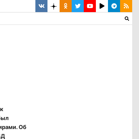
 к
был
ирами. Об
ВД