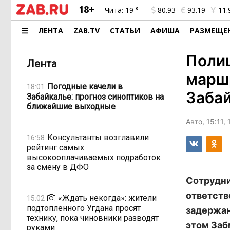
18+
Чита:
19 °
80.93
93.19
11.
ЛЕНТА
ZAB.TV
СТАТЬИ
АФИША
РАЗМЕЩЕ
Поли
Лента
марш
Погодные качели в
18:01
Заба
Забайкалье: прогноз синоптиков на
ближайшие выходные
Авто, 15:11,
Консультанты возглавили
16:58
рейтинг самых
высокооплачиваемых подработок
за смену в ДФО
Сотрудни
ответств
«Ждать некогда»: жители
15:02
подтопленного Угдана просят
задержан
технику, пока чиновники разводят
этом Заб
руками