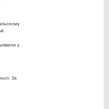
альскому
ой
выявили у
окол. За