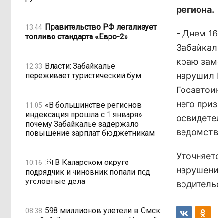
региона.
Правительство РФ легализует
13:44
- Днем 1
топливо стандарта «Евро-2»
Забайкал
краю зам
Власти: Забайкалье
12:33
нарушил 
переживает туристический бум
Госавтои
него при
«В большинстве регионов
11:05
индексация прошла с 1 января»:
освидете
почему Забайкалье задержало
ведомств
повышение зарплат бюджетникам
Уточняет
В Каларском округе
10:16
нарушени
подрядчик и чиновник попали под
уголовные дела
водительс
598 миллионов улетели в Омск:
08:38