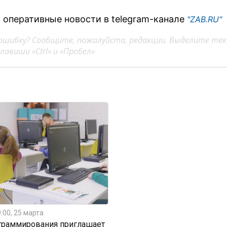
 оперативные новости в telegram-канале
"ZAB.RU"
ошибку? Сообщите, пожалуйста, редакции. Выделите тек
авиши «Ctrl» и «Пробел»
:00, 25 марта
граммирования приглашает