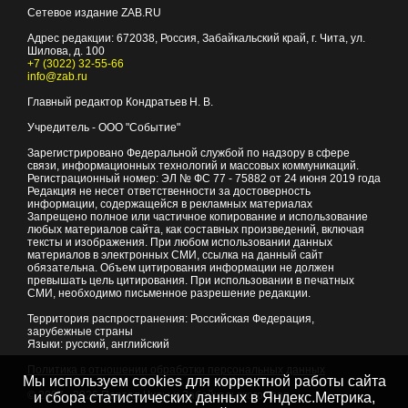
Сетевое издание ZAB.RU
Адрес редакции:
672038
, Россия, Забайкальский край, г.
Чита
,
ул.
Шилова, д. 100
+7 (3022) 32-55-66
info@zab.ru
Главный редактор Кондратьев Н. В.
Учредитель - ООО "Событие"
Зарегистрировано Федеральной службой по надзору в сфере
связи, информационных технологий и массовых коммуникаций.
Регистрационный номер: ЭЛ № ФС 77 - 75882 от 24 июня 2019 года
Редакция не несет ответственности за достоверность
информации, содержащейся в рекламных материалах
Запрещено полное или частичное копирование и использование
любых материалов сайта, как составных произведений, включая
тексты и изображения. При любом использовании данных
материалов в электронных СМИ, ссылка на данный сайт
обязательна. Объем цитирования информации не должен
превышать цель цитирования. При использовании в печатных
СМИ, необходимо письменное разрешение редакции.
Территория распространения: Российская Федерация,
зарубежные страны
Языки: русский, английский
Политика в отношении обработки персональных данных
Мы используем cookies для корректной работы сайта
© 2007 - 2026
Портал Читы и Забайкальского края
и сбора статистических данных в Яндекс.Метрика,