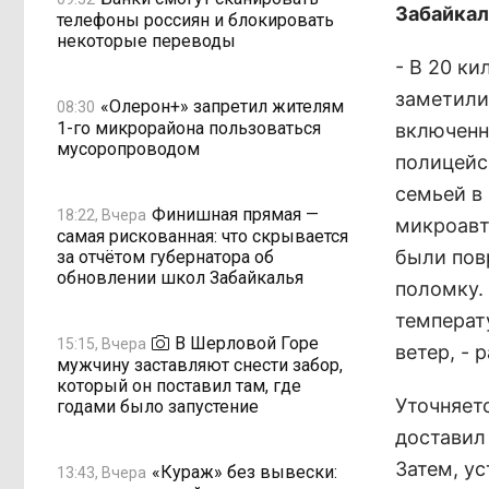
Забайкал
телефоны россиян и блокировать
некоторые переводы
- В 20 к
заметили
«Олерон+» запретил жителям
08:30
1-го микрорайона пользоваться
включенн
мусоропроводом
полицейс
семьей в
Финишная прямая —
18:22, Вчера
микроавт
самая рискованная: что скрывается
были пов
за отчётом губернатора об
обновлении школ Забайкалья
поломку.
температ
В Шерловой Горе
15:15, Вчера
ветер, - 
мужчину заставляют снести забор,
который он поставил там, где
Уточняет
годами было запустение
доставил 
Затем, у
«Кураж» без вывески:
13:43, Вчера