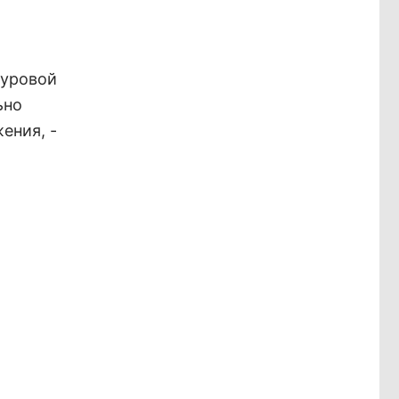
суровой
ьно
ения, -