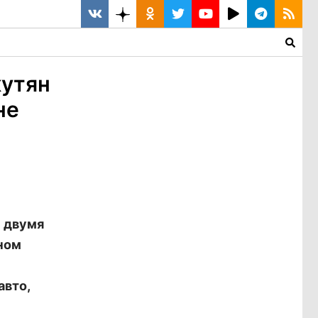
кутян
не
 двумя
ном
авто,