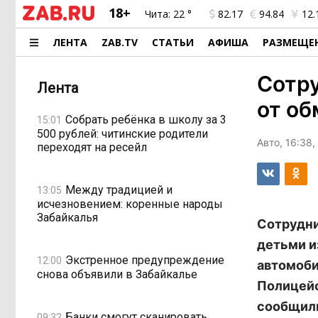
18+
Чита:
22 °
82.17
94.84
12.
ЛЕНТА
ZAB.TV
СТАТЬИ
АФИША
РАЗМЕЩЕ
Сотр
Лента
от об
Собрать ребёнка в школу за 3
15:01
500 рублей: читинские родители
Авто, 16:38,
переходят на ресейл
Между традицией и
13:05
исчезновением: коренные народы
Забайкалья
Сотрудни
детьми и
Экстренное предупреждение
12:00
автомоби
снова объявили в Забайкалье
Полицейс
сообщили
Банки смогут сканировать
09:32