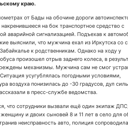
ьскому краю.
илометрах от Бады на обочине дороги автоинспек
 накренившееся на бок транспортное средство с
ой аварийной сигнализацией. Подъехав к автомо
кие выяснили, что мужчина ехал из Иркутска со 
 Забайкалье к родственникам. Однако на ходу у
обуса произошел отрыв заднего колеса, в результ
реждены механизмы. Мужчина сам не смог устра
 Ситуация усугублялась погодными условиями,
ура воздуха понизилась до -30 градусов, дул сил
рассказали в пресс-службе ведомства.
ся, что сотрудники вызвали ещё один экипаж ДПС
женщину и двоих сыновей 8 и 11 лет в село для о
странив неисправность авто, полиция сопроводила