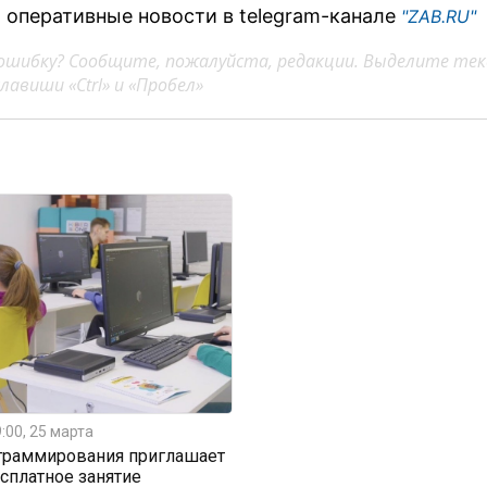
 оперативные новости в telegram-канале
"ZAB.RU"
ошибку? Сообщите, пожалуйста, редакции. Выделите тек
авиши «Ctrl» и «Пробел»
:00, 25 марта
граммирования приглашает
есплатное занятие