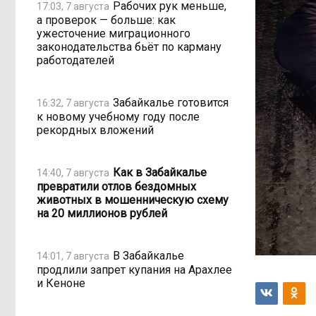
Рабочих рук меньше,
17:03, 7 августа
а проверок — больше: как
ужесточение миграционного
законодательства бьёт по карману
работодателей
Забайкалье готовится
16:32, 7 августа
к новому учебному году после
рекордных вложений
Как в Забайкалье
14:40, 7 августа
превратили отлов бездомных
животных в мошенническую схему
на 20 миллионов рублей
В Забайкалье
14:01, 7 августа
продлили запрет купания на Арахлее
и Кеноне