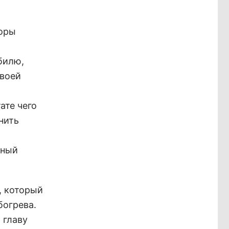
торы
билю,
своей
ате чего
нить
ьный
, который
богрева.
 главу