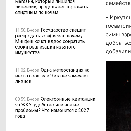
магазин, который лишился
семейств
лицензии, продолжает торговать
спиртным по ночам
- Иркутя
госавтои
Государство спешит
11:58, Вчера
зимы взр
распродать конфискат: почему
Минфин хочет вдвое сократить
добратьс
сроки реализации изъятого
добавили
имущества
Одна метеостанция на
11:02, Вчера
весь город: как Чита не замечает
ливней
Электронные квитанции
08:59, Вчера
за ЖКУ: удобство или новые
проблемы? Что изменится с 2027
года