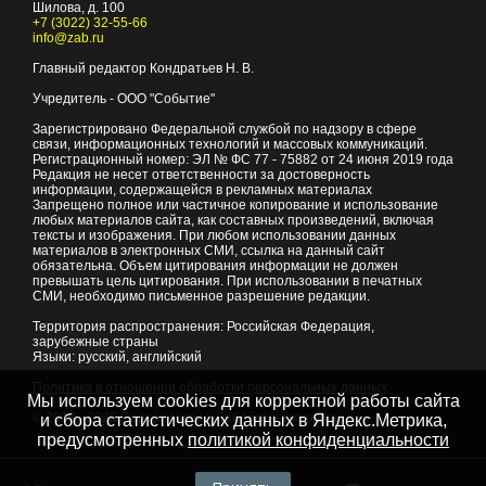
Шилова, д. 100
+7 (3022) 32-55-66
info@zab.ru
Главный редактор Кондратьев Н. В.
Учредитель - ООО "Событие"
Зарегистрировано Федеральной службой по надзору в сфере
связи, информационных технологий и массовых коммуникаций.
Регистрационный номер: ЭЛ № ФС 77 - 75882 от 24 июня 2019 года
Редакция не несет ответственности за достоверность
информации, содержащейся в рекламных материалах
Запрещено полное или частичное копирование и использование
любых материалов сайта, как составных произведений, включая
тексты и изображения. При любом использовании данных
материалов в электронных СМИ, ссылка на данный сайт
обязательна. Объем цитирования информации не должен
превышать цель цитирования. При использовании в печатных
СМИ, необходимо письменное разрешение редакции.
Территория распространения: Российская Федерация,
зарубежные страны
Языки: русский, английский
Политика в отношении обработки персональных данных
Мы используем cookies для корректной работы сайта
© 2007 - 2026
Портал Читы и Забайкальского края
и сбора статистических данных в Яндекс.Метрика,
предусмотренных
политикой конфиденциальности