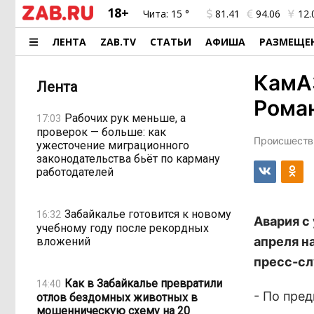
18+
Чита:
15 °
81.41
94.06
12.
ЛЕНТА
ZAB.TV
СТАТЬИ
АФИША
РАЗМЕЩЕ
КамАЗ
Лента
Роман
Рабочих рук меньше, а
17:03
проверок — больше: как
Происшестви
ужесточение миграционного
законодательства бьёт по карману
работодателей
Забайкалье готовится к новому
16:32
Авария с
учебному году после рекордных
апреля н
вложений
пресс-сл
Как в Забайкалье превратили
14:40
- По пре
отлов бездомных животных в
мошенническую схему на 20