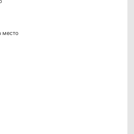
о
а место