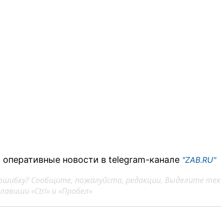
 оперативные новости в telegram-канале
"ZAB.RU"
ошибку? Сообщите, пожалуйста, редакции. Выделите тек
авиши «Ctrl» и «Пробел»