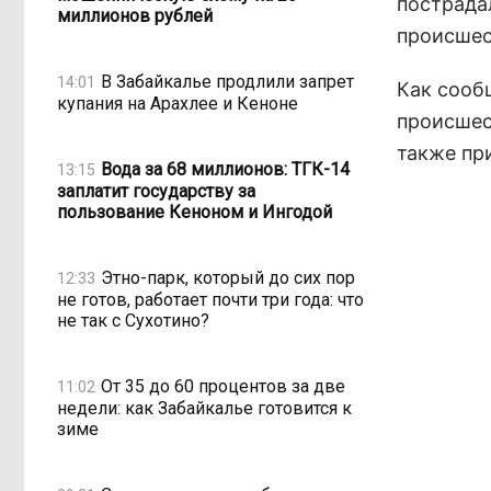
пострада
миллионов рублей
происшес
В Забайкалье продлили запрет
14:01
Как сооб
купания на Арахлее и Кеноне
происшес
также пр
Вода за 68 миллионов: ТГК-14
13:15
заплатит государству за
пользование Кеноном и Ингодой
Этно-парк, который до сих пор
12:33
не готов, работает почти три года: что
не так с Сухотино?
От 35 до 60 процентов за две
11:02
недели: как Забайкалье готовится к
зиме