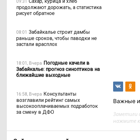
Сахар, курица и хлеб
09:31
продолжают дорожать, а статистика
рисует обратное
Забайкалье строит дамбы
08:01
раньше сроков, чтобы паводки не
застали врасплох
Погодные качели в
18:01, Вчера
Забайкалье: прогноз синоптиков на
ближайшие выходные
Консультанты
16:58, Вчера
возглавили рейтинг самых
Важные и
высокооплачиваемых подработок
за смену в ДФО
Заметили 
нажмите кл
«Ждать некогда»:
15:02, Вчера
жители подтопленного Угдана