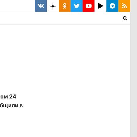
ром 24
общили в