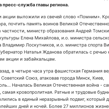
 пресс-служба главы региона.
и акции выложили из свечей слово «Помним». Кр
ора, почтить память воинов Великой Отечественн
в частности, министр образования Андрей Томски
культуры Елена Михайлова, и.о. министра сельск
а Владимир Лоскутников, и.о. министра спорта В
Губернатор Наталья Жданова обратилась с речью 
ам акции и забайкальцам.
назад, в четыре часа утра фашистская Германия 
 Советский Союз, атаковав города Минск, Киев,
оль... Началась Великая Отечественная война - с
, самая кровопролитная. Ратные и трудовые будн
ылились в единый неразрывный подвиг, который 
елейших дней и ночей. Более 27 миллионов жизне