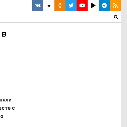
 в
иняли
есте с
 о
у