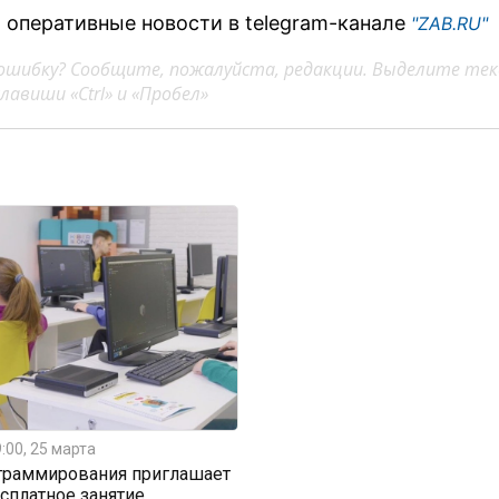
 оперативные новости в telegram-канале
"ZAB.RU"
ошибку? Сообщите, пожалуйста, редакции. Выделите тек
авиши «Ctrl» и «Пробел»
:00, 25 марта
граммирования приглашает
есплатное занятие