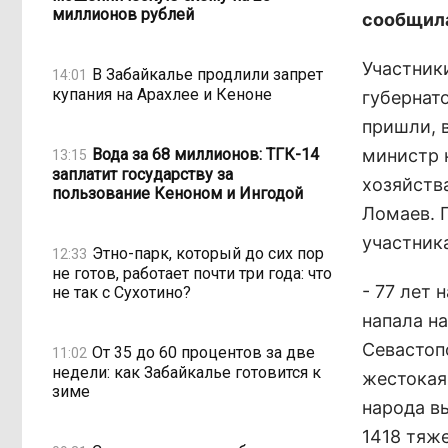
миллионов рублей
сообщила
Участник
В Забайкалье продлили запрет
14:01
купания на Арахлее и Кеноне
губернат
пришли, 
Вода за 68 миллионов: ТГК-14
министр 
13:15
заплатит государству за
хозяйств
пользование Кеноном и Ингодой
Ломаев. 
участник
Этно-парк, который до сих пор
12:33
не готов, работает почти три года: что
- 77 лет 
не так с Сухотино?
напала на
Севастоп
От 35 до 60 процентов за две
11:02
недели: как Забайкалье готовится к
жестокая
зиме
народа в
1418 тяж