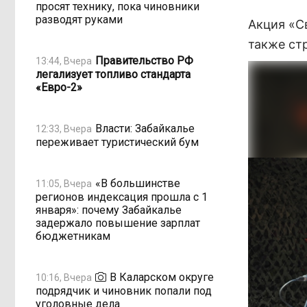
просят технику, пока чиновники
разводят руками
Акция «С
также ст
Правительство РФ
13:44, Вчера
легализует топливо стандарта
«Евро-2»
Власти: Забайкалье
12:33, Вчера
переживает туристический бум
«В большинстве
11:05, Вчера
регионов индексация прошла с 1
января»: почему Забайкалье
задержало повышение зарплат
бюджетникам
В Каларском округе
10:16, Вчера
подрядчик и чиновник попали под
уголовные дела