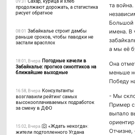
Сахар, курица и хлеб
09:31
та война
продолжают дорожать, а статистика
рисует обратное
независи
Большой 
Забайкалье строит дамбы
имена. В
08:01
раньше сроков, чтобы паводки не
забайкаль
застали врасплох
а мы её 
Погодные качели в
18:01, Вчера
Она отмет
Забайкалье: прогноз синоптиков на
меньше н
ближайшие выходные
Победу на
Консультанты
16:58, Вчера
- Мы скл
возглавили рейтинг самых
высокооплачиваемых подработок
Пример с
за смену в ДФО
выпало в
ориентир
«Ждать некогда»:
15:02, Вчера
Отчизне, 
жители подтопленного Угдана