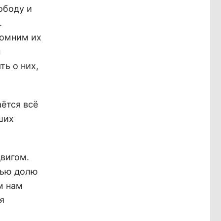
ободу и
.
помним их
ы
ть о них,
аётся всё
ших
двигом.
чью долю
м нам
я