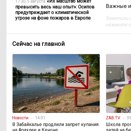
«Их масштаб может
17:30, 5 августа
Важные и
превысить весь наш опыт»: Осипов
предупреждает о климатической
Заметили 
угрозе на фоне пожаров в Европе
нажмите кл
По волнам Арахлея: на
16:00, 5 августа
любимом озере забайкальцев
Сейчас на главной
улучшили LTE-сеть
Путин подписал закон,
12:33, 5 августа
вдвое расширяющий основания для
выдворения мигрантов
Читинская
12:32, 5 августа
администрация хочет
отремонтировать кабинет за 6,8
миллиона: что скрывает смета?
Новости
14:01
ZAB.TV
09
В Забайкалье продлили запрет купания
Школа про
«Нефтемаркет»
11:47, 5 августа
на Арахлее и Кеноне
детей на б