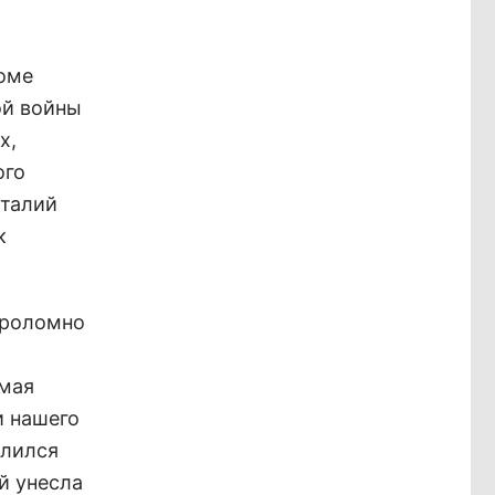
оме
ой войны
х,
ого
италий
к
вероломно
амая
и нашего
длился
й унесла