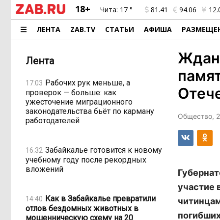
18+
Чита:
17 °
81.41
94.06
12.
ЛЕНТА
ZAB.TV
СТАТЬИ
АФИША
РАЗМЕЩЕ
Ждано
Лента
памят
Рабочих рук меньше, а
17:03
Отеч
проверок — больше: как
ужесточение миграционного
законодательства бьёт по карману
Общество, 2
работодателей
Забайкалье готовится к новому
16:32
учебному году после рекордных
вложений
Губернат
участие 
Как в Забайкалье превратили
14:40
читинцам
отлов бездомных животных в
погибших
мошенническую схему на 20