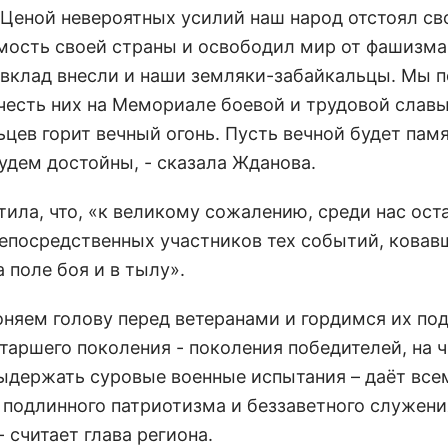
. Ценой невероятных усилий наш народ отстоял св
мость своей страны и освободил мир от фашизма
вклад внесли и наши земляки-забайкальцы. Мы 
 честь них на Мемориале боевой и трудовой слав
цев горит вечный огонь. Пусть вечной будет памя
будем достойны, - сказала Жданова.
ила, что, «к великому сожалению, среди нас ост
епосредственных участников тех событий, ковав
 поле боя и в тылу».
оняем голову перед ветеранами и гордимся их по
таршего поколения - поколения победителей, на 
ыдержать суровые военные испытания – даёт все
 подлинного патриотизма и беззаветного служени
- считает глава региона.