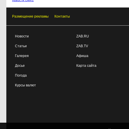
Новости СМИ2
Как Китай покоряет
15:31, 4 августа
мир не электромобилями, а
Размещение рекламы
Контакты
стаканом чая
Новости
ZAB.RU
Статьи
ZAB.TV
Галерея
Афиша
Досье
Карта сайта
Погода
Курсы валют