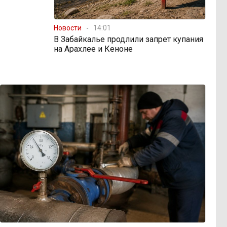
Новости
14:01
В Забайкалье продлили запрет купания
на Арахлее и Кеноне