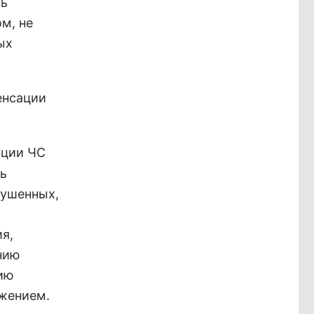
ть
м, не
ых
енсации
ции ЧС
ть
рушенных,
я,
нию
ию
бжением.