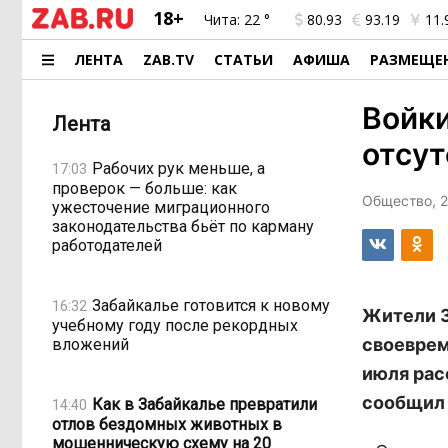
18+
Чита:
22 °
80.93
93.19
11.
ЛЕНТА
ZAB.TV
СТАТЬИ
АФИША
РАЗМЕЩЕ
Войки
Лента
отсут
Рабочих рук меньше, а
17:03
проверок — больше: как
Общество, 2
ужесточение миграционного
законодательства бьёт по карману
работодателей
Забайкалье готовится к новому
16:32
Жители З
учебному году после рекордных
своеврем
вложений
июля рас
сообщил 
Как в Забайкалье превратили
14:40
отлов бездомных животных в
мошенническую схему на 20