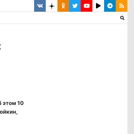
х
 этом 10
ойкин,