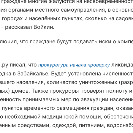
я граждане многие жалуются на несвоевременнос
ия органами местного самоуправления, в основно
 городах и населённых пунктах, сколько на садов
 - рассказал Войкин.
ключил, что граждане будут подавать иски о комп
.ру писал, что
ликвида
прокуратура начала проверку
одка в Забайкалье. Будет установлена численнос
вшего населения, количество уничтоженных (раз
ных) домов. Также прокуроры проверят полноту и
енность принимаемых мер по эвакуации населени
 пунктов временного размещения граждан, оказа
ю необходимой медицинской помощи, обеспечен
енным средствами, одеждой, питанием, водосна