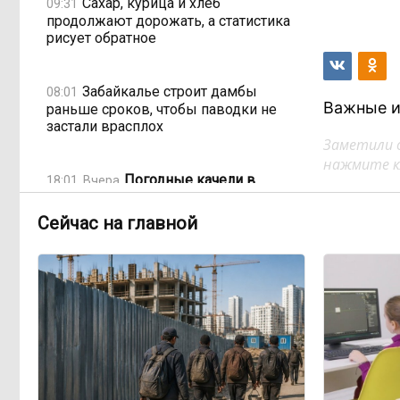
Сахар, курица и хлеб
09:31
продолжают дорожать, а статистика
рисует обратное
Забайкалье строит дамбы
08:01
Важные и
раньше сроков, чтобы паводки не
застали врасплох
Заметили 
нажмите кл
Погодные качели в
18:01, Вчера
Забайкалье: прогноз синоптиков на
ближайшие выходные
Сейчас на главной
Консультанты
16:58, Вчера
возглавили рейтинг самых
высокооплачиваемых подработок
за смену в ДФО
«Ждать некогда»:
15:02, Вчера
жители подтопленного Угдана