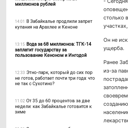
- Сегодн
миллионов рублей
оповещен
столько в
В Забайкалье продлили запрет
14:01
участках,
купания на Арахлее и Кеноне
Он не ис
Вода за 68 миллионов: ТГК-14
13:15
ущерба.
заплатит государству за
пользование Кеноном и Ингодой
Ранее Заб
из-за пав
Этно-парк, который до сих пор
12:33
не готов, работает почти три года: что
пострада
не так с Сухотино?
затоплен
своеврем
От 35 до 60 процентов за две
11:02
созданию
недели: как Забайкалье готовится к
зиме
населени
лекарств