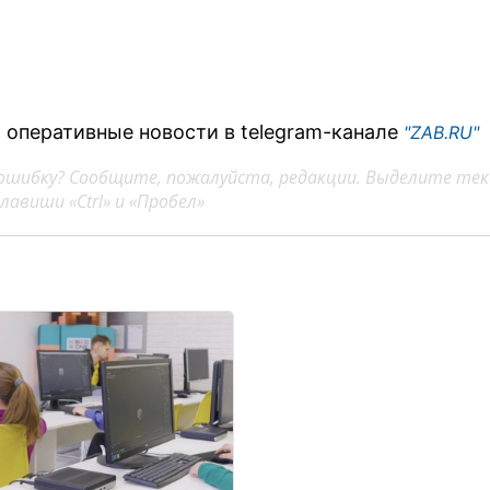
 оперативные новости в telegram-канале
"ZAB.RU"
ошибку? Сообщите, пожалуйста, редакции. Выделите тек
авиши «Ctrl» и «Пробел»