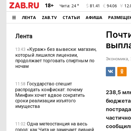
18+
Чита:
24 °
81.41
94.06
12.
ЛЕНТА
ZAB.TV
СТАТЬИ
АФИША
РАЗМЕЩЕ
Почти
Лента
выпл
«Кураж» без вывески: магазин,
13:43
который лишился лицензии,
Экономика, 
продолжает торговать спиртным по
ночам
Государство спешит
11:58
распродать конфискат: почему
238,5 мл
Минфин хочет вдвое сократить
бюджета.
сроки реализации изъятого
имущества
пострада
частично
Одна метеостанция на весь
11:02
сообщили
город: как Чита не замечает ливней