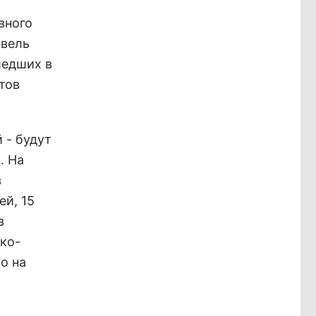
вного
овель
шедших в
тов
 - будут
. На
в
ей, 15
в
ко-
о на