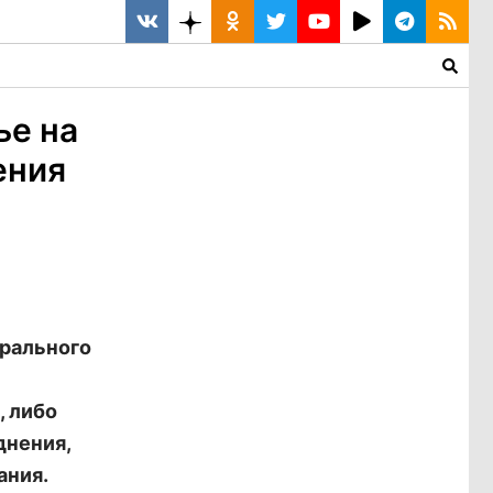
ье на
ения
ерального
, либо
днения,
ания.