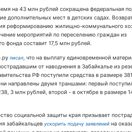
ремя на 43 млн рублей сокращена федеральная п
ие дополнительных мест в детских садах. Возвра
ия реформированию жилищно-коммунального хо
ечение мероприятий по переселению граждан из
о фонда составит 17,5 млн рублей.
б.ру
, что на выплату единовременной матер
писал
острадавшим от наводнения в Забайкалье из рез
авительства РФ поступили средства в размере 381
Они направлены двумя траншами: первый поступил
38, 3 млн рублей, второй - в октябре в размере 1
ство социальной защиты края призывает постра
ия забайкальцев
на оказ
ускорить подачу заявлений