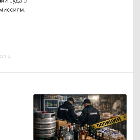
ий суда о
миссиям.
ст и