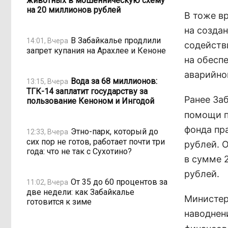
животных в мошенническую схему
на 20 миллионов рублей
В тоже в
на создан
В Забайкалье продлили
14:01, Вчера
содейств
запрет купания на Арахлее и Кеноне
на обесп
аварийног
Вода за 68 миллионов:
13:15, Вчера
ТГК-14 заплатит государству за
Ранее За
пользование Кеноном и Ингодой
помощи п
фонда пр
Этно-парк, который до
12:33, Вчера
сих пор не готов, работает почти три
рублей. 
года: что не так с Сухотино?
в сумме 2
рублей.
От 35 до 60 процентов за
11:02, Вчера
две недели: как Забайкалье
Министер
готовится к зиме
наводнен