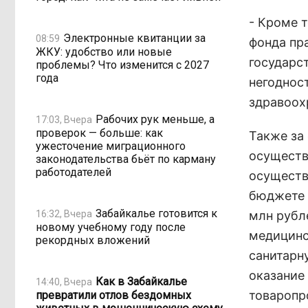
- Кроме т
Электронные квитанции за
08:59
фонда пр
ЖКУ: удобство или новые
государс
проблемы? Что изменится с 2027
года
негоднос
здравоох
Рабочих рук меньше, а
17:03, Вчера
проверок — больше: как
Также за 
ужесточение миграционного
осуществ
законодательства бьёт по карману
работодателей
осуществ
бюджете 
Забайкалье готовится к
16:32, Вчера
млн рубл
новому учебному году после
медицинс
рекордных вложений
санитарн
оказание
Как в Забайкалье
14:40, Вчера
товаропр
превратили отлов бездомных