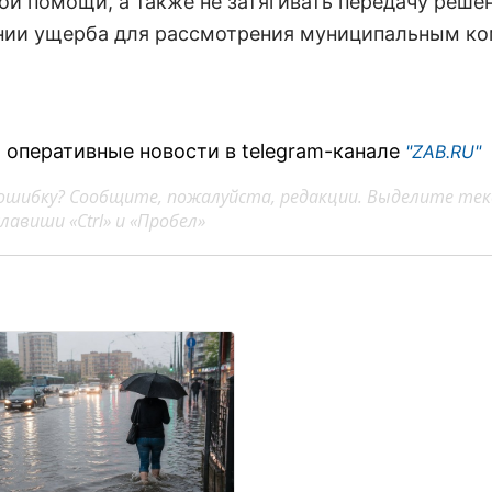
ой помощи, а также не затягивать передачу решен
ии ущерба для рассмотрения муниципальным ко
 оперативные новости в telegram-канале
"ZAB.RU"
ошибку? Сообщите, пожалуйста, редакции. Выделите тек
авиши «Ctrl» и «Пробел»