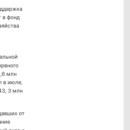
оддержка
т в фонд
зяйства
иальной
ервного
,6 млн
 в июле,
43, 3 млн
давших от
ание