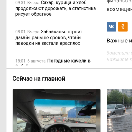
финансов
Сахар, курица и хлеб
09:31, Вчера
продолжают дорожать, а статистика
возмещен
рисует обратное
Забайкалье строит
08:01, Вчера
дамбы раньше сроков, чтобы
Важные и
паводки не застали врасплох
Заметили 
нажмите кл
Погодные качели в
18:01, 6 августа
Забайкалье: прогноз синоптиков на
ближайшие выходные
Сейчас на главной
Консультанты
16:58, 6 августа
возглавили рейтинг самых
высокооплачиваемых подработок
за смену в ДФО
«Ждать некогда»:
15:02, 6 августа
жители подтопленного Угдана