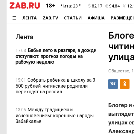
18+
Чита:
23 °
82.17
94.84
12.
ЛЕНТА
ZAB.TV
СТАТЬИ
АФИША
РАЗМЕЩЕ
Блоге
Лента
читин
Бабье лето в разгаре, а дожди
17:03
улиц
отступают: прогноз погоды на
рабочую неделю
Общество, 1
Собрать ребёнка в школу за 3
15:01
500 рублей: читинские родители
переходят на ресейл
Блогер и
Между традицией и
13:05
выглядет
исчезновением: коренные народы
Забайкалья
улицах е
Александ