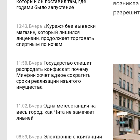
который он поставил там, где
возникла
годами было запустение
разрешит
«Кураж» без вывески:
13:43, Вчера
магазин, который лишился
лицензии, продолжает торговать
спиртным по ночам
Государство спешит
11:58, Вчера
распродать конфискат: почему
Минфин хочет вдвое сократить
сроки реализации изъятого
имущества
Одна метеостанция на
11:02, Вчера
весь город: как Чита не замечает
ливней
Электронные квитанции
08:59, Вчера