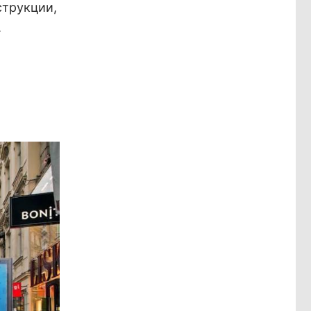
струкции,
.