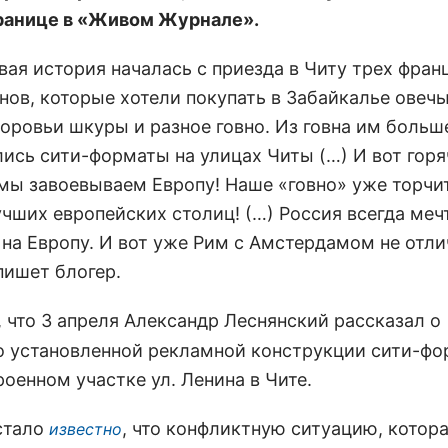
ранице в «Живом Журнале».
вая история началась с приезда в Читу трех фран
нов, которые хотели покупать в Забайкалье овеч
коровьи шкуры и разное говно. Из говна им больш
лись сити-форматы на улицах Читы (…) И вот горя
 мы завоевываем Европу! Наше «говно» уже торчи
учших европейских столиц! (…) Россия всегда меч
 на Европу. И вот уже Рим с Амстердамом не отли
пишет блогер.
, что 3 апреля Александр Леснянский рассказал о
о установленной рекламной конструкции сити-фо
оенном участке ул. Ленина в Чите.
стало
, что конфликтную ситуацию, котор
известно