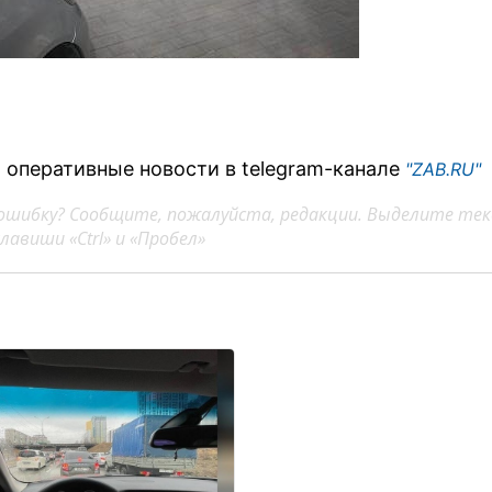
 оперативные новости в telegram-канале
"ZAB.RU"
ошибку? Сообщите, пожалуйста, редакции. Выделите тек
авиши «Ctrl» и «Пробел»