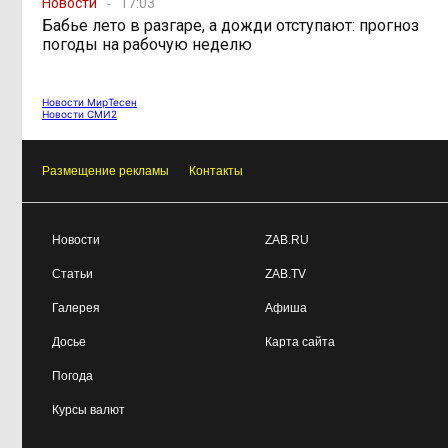
Новости
17:03
598 миллионов
08:38, 6 августа
Бабье лето в разгаре, а дожди отступают: прогноз
улетели в Омск: как Забайкалье
погоды на рабочую неделю
провалило «Чистый воздух»
Новости МирТесен
Депутат Госдумы
08:15, 6 августа
Новости СМИ2
объяснил «неполноценность»
женщин библейским сюжетом
Размещение рекламы
Контакты
Новости
ZAB.RU
Статьи
ZAB.TV
Галерея
Афиша
Досье
Карта сайта
Погода
Курсы валют