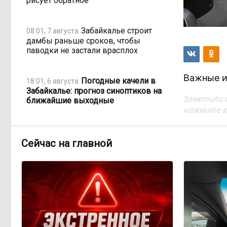
рисует обратное
Забайкалье строит
08:01, 7 августа
дамбы раньше сроков, чтобы
паводки не застали врасплох
Важные и
Погодные качели в
18:01, 6 августа
Забайкалье: прогноз синоптиков на
Заметили 
ближайшие выходные
нажмите кл
Консультанты
16:58, 6 августа
возглавили рейтинг самых
Сейчас на главной
высокооплачиваемых подработок
за смену в ДФО
«Ждать некогда»:
15:02, 6 августа
жители подтопленного Угдана
просят технику, пока чиновники
разводят руками