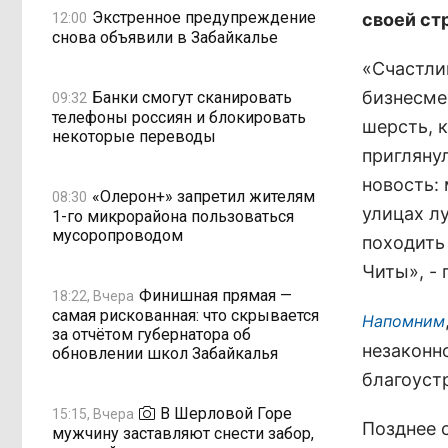
Экстренное предупреждение
своей ст
12:00
снова объявили в Забайкалье
«Счастли
бизнесме
Банки смогут сканировать
09:32
телефоны россиян и блокировать
шерсть, 
некоторые переводы
пригляну
новость:
«Олерон+» запретил жителям
08:30
улицах л
1-го микрорайона пользоваться
мусоропроводом
походить
Читы», - 
Финишная прямая —
18:22, Вчера
самая рискованная: что скрывается
Напомним
за отчётом губернатора об
незаконн
обновлении школ Забайкалья
благоустр
В Шерловой Горе
15:15, Вчера
Позднее 
мужчину заставляют снести забор,