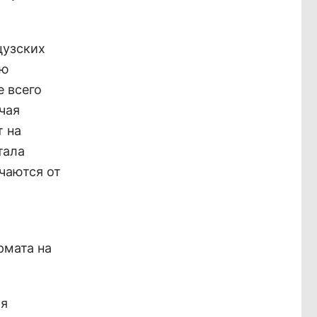
цузских
ью
е всего
чая
т на
тала
чаются от
рмата на
ая