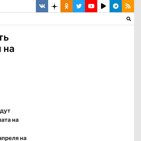
ть
 на
удут
ата на
апреля на