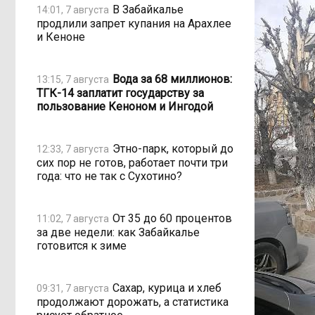
В Забайкалье
14:01, 7 августа
продлили запрет купания на Арахлее
и Кеноне
Вода за 68 миллионов:
13:15, 7 августа
ТГК-14 заплатит государству за
пользование Кеноном и Ингодой
Этно-парк, который до
12:33, 7 августа
сих пор не готов, работает почти три
года: что не так с Сухотино?
От 35 до 60 процентов
11:02, 7 августа
за две недели: как Забайкалье
готовится к зиме
Сахар, курица и хлеб
09:31, 7 августа
продолжают дорожать, а статистика