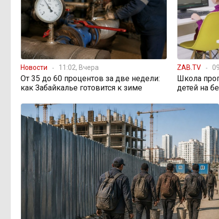
просят технику, пока чиновники
разводят руками
Правительство РФ
13:44, 6 августа
легализует топливо стандарта
«Евро-2»
Новости
11:02, Вчера
ZAB.TV
09
От 35 до 60 процентов за две недели:
Школа про
как Забайкалье готовится к зиме
детей на б
Власти: Забайкалье
12:33, 6 августа
переживает туристический бум
«В большинстве
11:05, 6 августа
регионов индексация прошла с 1
января»: почему Забайкалье
задержало повышение зарплат
бюджетникам
В Каларском
10:16, 6 августа
округе подрядчик и чиновник
попали под уголовные дела