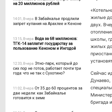
на 20 миллионов рублей
«Котельн
жилые до
В Забайкалье продлили
14:01, Вчера
запрет купания на Арахлее и Кеноне
двух. Вч
отоплени
Вода за 68 миллионов:
школы, гд
13:15, Вчера
ТГК-14 заплатит государству за
жилых до
пользование Кеноном и Ингодой
приостано
установят
Этно-парк, который до
12:33, Вчера
сих пор не готов, работает почти три
Сейчас и
года: что не так с Сухотино?
Дунаево,
специаль
От 35 до 60 процентов за
11:02, Вчера
две недели: как Забайкалье
Министер
готовится к зиме
бригада 