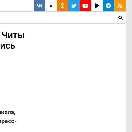
з Читы
лись
кола,
пресс-