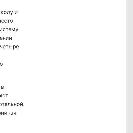
школу и
место
систему
ении
 четыре
го
 в
ают
отельной.
рийная