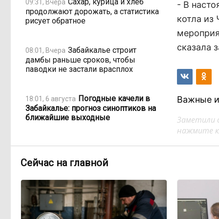
Сахар, курица и хлеб
09:31, Вчера
- В наст
продолжают дорожать, а статистика
котла из
рисует обратное
мероприя
сказала 
Забайкалье строит
08:01, Вчера
дамбы раньше сроков, чтобы
паводки не застали врасплох
Погодные качели в
Важные и
18:01, 6 августа
Забайкалье: прогноз синоптиков на
ближайшие выходные
Заметили 
нажмите кл
Консультанты
16:58, 6 августа
возглавили рейтинг самых
Сейчас на главной
высокооплачиваемых подработок
за смену в ДФО
«Ждать некогда»:
15:02, 6 августа
жители подтопленного Угдана