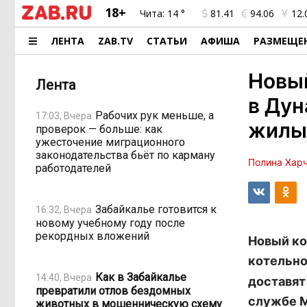
18+
Чита:
14 °
81.41
94.06
12.
ЛЕНТА
ZAB.TV
СТАТЬИ
АФИША
РАЗМЕЩЕ
Новый
Лента
в Дун
Рабочих рук меньше, а
17:03, Вчера
жилы
проверок — больше: как
ужесточение миграционного
законодательства бьёт по карману
Полина Хар
работодателей
Забайкалье готовится к
16:32, Вчера
новому учебному году после
рекордных вложений
Новый ко
котельно
Как в Забайкалье
14:40, Вчера
доставят
превратили отлов бездомных
службе 
животных в мошенническую схему