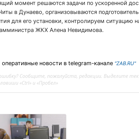
оящий момент решаются задачи по ускоренной дос
 Читы в Дунаево, организовываются подготовител
тия для его установки, контролируем ситуацию н
замминистра ЖКХ Алена Невидимова.
 оперативные новости в telegram-канале
"ZAB.RU"
ошибку? Сообщите, пожалуйста, редакции. Выделите тек
авиши «Ctrl» и «Пробел»