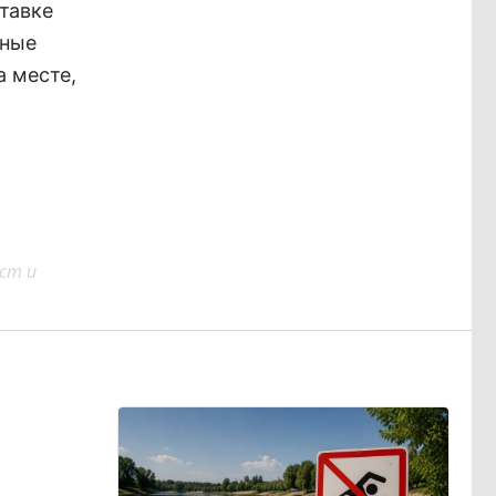
тавке
ьные
а месте,
ст и