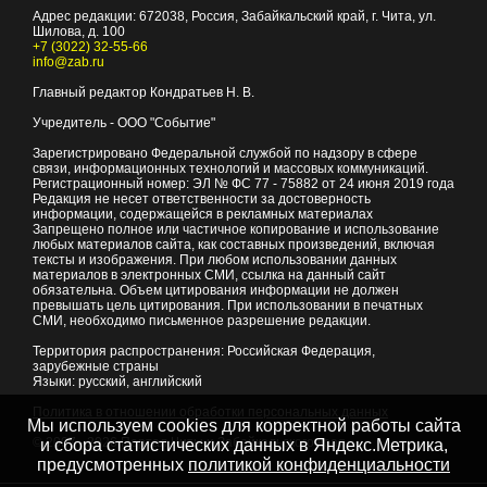
Адрес редакции:
672038
, Россия, Забайкальский край, г.
Чита
,
ул.
Шилова, д. 100
+7 (3022) 32-55-66
info@zab.ru
Главный редактор Кондратьев Н. В.
Учредитель - ООО "Событие"
Зарегистрировано Федеральной службой по надзору в сфере
связи, информационных технологий и массовых коммуникаций.
Регистрационный номер: ЭЛ № ФС 77 - 75882 от 24 июня 2019 года
Редакция не несет ответственности за достоверность
информации, содержащейся в рекламных материалах
Запрещено полное или частичное копирование и использование
любых материалов сайта, как составных произведений, включая
тексты и изображения. При любом использовании данных
материалов в электронных СМИ, ссылка на данный сайт
обязательна. Объем цитирования информации не должен
превышать цель цитирования. При использовании в печатных
СМИ, необходимо письменное разрешение редакции.
Территория распространения: Российская Федерация,
зарубежные страны
Языки: русский, английский
Политика в отношении обработки персональных данных
Мы используем cookies для корректной работы сайта
© 2007 - 2026
Портал Читы и Забайкальского края
и сбора статистических данных в Яндекс.Метрика,
предусмотренных
политикой конфиденциальности