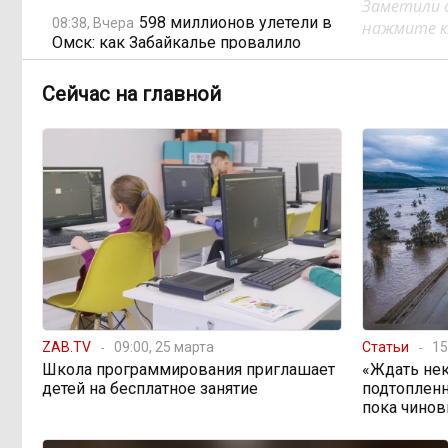
Заметили 
598 миллионов улетели в
08:38, Вчера
нажмите кл
Омск: как Забайкалье провалило
«Чистый воздух»
Сейчас на главной
Депутат Госдумы
08:15, Вчера
объяснил «неполноценность»
женщин библейским сюжетом
Прокуратура начала
08:10, Вчера
проверку из-за раскопок ТГК-14
Когда ждать денег?
19:02, 5 августа
Забайкалье — в списке регионов,
где бюджетники могут остаться без
ZAB.TV
09:00, 25 марта
Статьи
15
выплат
Школа программирования приглашает
«Ждать нек
детей на бесплатное занятие
подтопленн
пока чинов
«Их масштаб может
17:30, 5 августа
превысить весь наш опыт»: Осипов