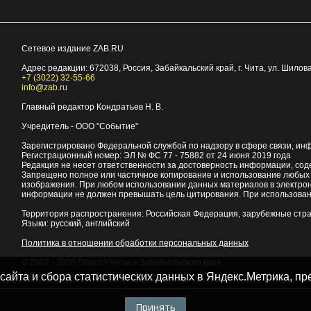
Сетевое издание ZAB.RU
Адрес редакции:
672038
, Россия, Забайкальский край, г.
Чита
,
ул. Шилова
+7 (3022) 32-55-66
info@zab.ru
Главный редактор Кондратьев Н. В.
Учредитель - ООО "Событие"
Зарегистрировано Федеральной службой по надзору в сфере связи, ин
Регистрационный номер: ЭЛ № ФС 77 - 75882 от 24 июня 2019 года
Редакция не несет ответственности за достоверность информации, со
Запрещено полное или частичное копирование и использование любых м
изображения. При любом использовании данных материалов в электро
информации не должен превышать цель цитирования. При использован
Территория распространения: Российская Федерация, зарубежные стр
Языки: русский, английский
Политика в отношении обработки персональных данных
© 2007 - 2026
Портал Читы и Забайкальского края
 сайта и сбора статистических данных в Яндекс.Метрика, 
Принять