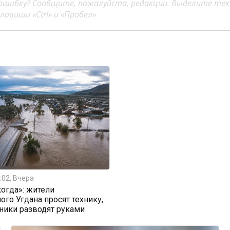
ошибку? Сообщите, пожалуйста, редакции. Выделите тек
авиши «Ctrl» и «Пробел»
:02, Вчера
огда»: жители
ого Угдана просят технику,
ники разводят руками