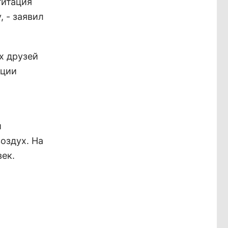
гитация
 - заявил
х друзей
кции
и
оздух. На
ек.