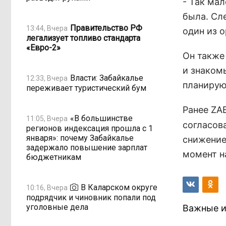
- Так мал
была. Сл
Правительство РФ
13:44, Вчера
один из о
легализует топливо стандарта
«Евро-2»
Он также
и знаком
Власти: Забайкалье
12:33, Вчера
планируют
переживает туристический бум
Ранее ZA
«В большинстве
11:05, Вчера
согласов
регионов индексация прошла с 1
января»: почему Забайкалье
снижение
задержало повышение зарплат
момент н
бюджетникам
В Каларском округе
10:16, Вчера
подрядчик и чиновник попали под
уголовные дела
Важные и