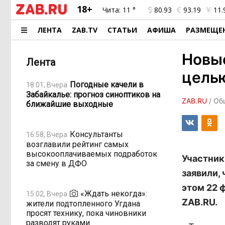
18+
Чита:
11 °
80.93
93.19
11.
ЛЕНТА
ZAB.TV
СТАТЬИ
АФИША
РАЗМЕЩЕ
Новые
Лента
целью
Погодные качели в
18:01, Вчера
Забайкалье: прогноз синоптиков на
ZAB.RU
/ Об
ближайшие выходные
Консультанты
16:58, Вчера
возглавили рейтинг самых
высокооплачиваемых подработок
Участник
за смену в ДФО
заявили,
этом 22 
«Ждать некогда»:
15:02, Вчера
ZAB.RU.
жители подтопленного Угдана
просят технику, пока чиновники
разводят руками