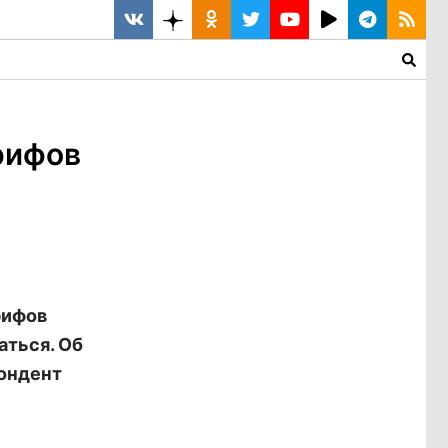
рифов
рифов
аться. Об
ондент