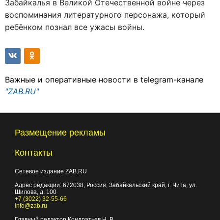
Забайкалья в Великой Отечественной войне через
воспоминания литературного персонажа, который
ребёнком познал все ужасы войны.
Важные и оперативные новости в telegram-канале
"ZAB.RU"
Размещение рекламы
Контакты
Сетевое издание ZAB.RU
Адрес редакции:
672038
, Россия, Забайкальский край, г.
Чита
,
ул.
Шилова, д. 100
+7 (3022) 32-55-66
info@zab.ru
Главный редактор Кондратьев Н. В.