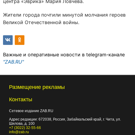
центра «Эврика» Мария Ловчева.
Жители города почтили минутой молчания героев
Великой Отечественной войны.
Важные и оперативные новости в telegram-канале
"ZAB.RU"
Размещение рекламы
Контакты
Сетевое издание ZAB.RU
Адрес редакции:
672038
, Россия, Забайкальский край, г.
Чита
,
ул.
Шилова, д. 100
+7 (3022) 32-55-66
info@zab.ru