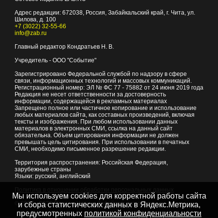
Адрес редакции:
672038
, Россия, Забайкальский край, г.
Чита
,
ул.
Шилова, д. 100
+7 (3022) 32-55-66
info@zab.ru
Главный редактор Кондратьев Н. В.
Учредитель - ООО "Событие"
Зарегистрировано Федеральной службой по надзору в сфере
связи, информационных технологий и массовых коммуникаций.
Регистрационный номер: ЭЛ № ФС 77 - 75882 от 24 июня 2019 года
Редакция не несет ответственности за достоверность
информации, содержащейся в рекламных материалах
Запрещено полное или частичное копирование и использование
любых материалов сайта, как составных произведений, включая
тексты и изображения. При любом использовании данных
материалов в электронных СМИ, ссылка на данный сайт
обязательна. Объем цитирования информации не должен
превышать цель цитирования. При использовании в печатных
СМИ, необходимо письменное разрешение редакции.
Территория распространения: Российская Федерация,
зарубежные страны
Языки: русский, английский
Политика в отношении обработки персональных данных
Мы используем cookies для корректной работы сайта
© 2007 - 2026
Портал Читы и Забайкальского края
и сбора статистических данных в Яндекс.Метрика,
предусмотренных
политикой конфиденциальности