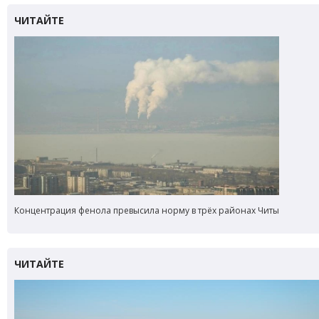
Концентрация фенола превысила норму в трёх районах Читы