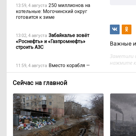
250 миллионов на
13:59, 4 августа
котельные: Могочинский округ
готовится к зиме
Забайкалье зовёт
13:02, 4 августа
«Роснефть» и «Газпромнефть»
Важные и
строить АЗС
Заметили 
нажмите кл
Вместо корабля —
11:59, 4 августа
пустота: с чем остались дети на
площади Декабристов?
Сейчас на главной
Трубы старше, чем
11:03, 4 августа
чиновники: почему Забайкалье
продолжает латать дыры, пока
другие регионы меняют
инфраструктуру