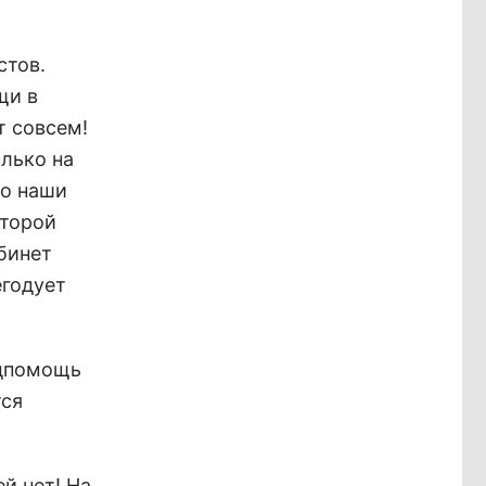
стов.
щи в
т совсем!
олько на
то наши
оторой
абинет
егодует
едпомощь
тся
й нет! На