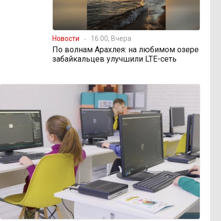
Новости
16:00, Вчера
По волнам Арахлея: на любимом озере
забайкальцев улучшили LTE-сеть