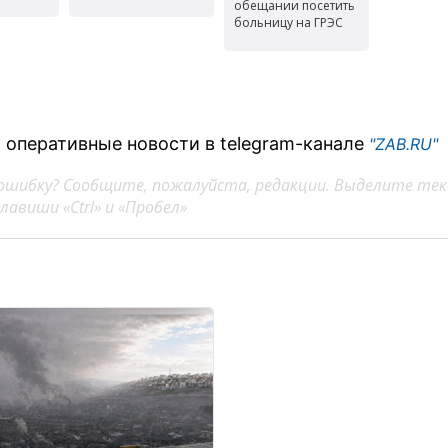
обещании посетить
больницу на ГРЭС
 оперативные новости в telegram-канале
"ZAB.RU"
ошибку? Сообщите, пожалуйста, редакции. Выделите тек
авиши «Ctrl» и «Пробел»