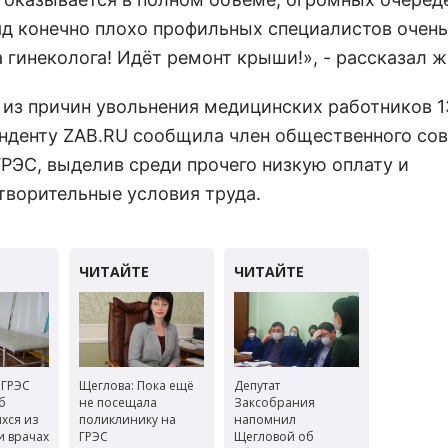
яд конечно плохо профильных специалистов очень
 гинеколога! Идёт ремонт крыши!», - рассказал ж
 из причин увольнения медицинских работников 1
нденту ZAB.RU сообщила член общественного сов
ГРЭС, выделив среди прочего низкую оплату и
творительные условия труда.
 ГРЭС
Щеглова: Пока ещё
Депутат
б
не посещала
Заксобрания
хся из
поликлинику на
напомнил
и врачах
ГРЭС
Щегловой об