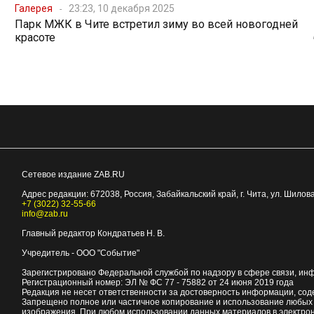
Галерея
23:23, 10 декабря 2025
Парк МЖК в Чите встретил зиму во всей новогодней
красоте
Сетевое издание ZAB.RU
Адрес редакции:
672038
, Россия, Забайкальский край, г.
Чита
,
ул. Шилова
+7 (3022) 32-55-66
info@zab.ru
Главный редактор Кондратьев Н. В.
Учредитель - ООО "Событие"
Зарегистрировано Федеральной службой по надзору в сфере связи, ин
Регистрационный номер: ЭЛ № ФС 77 - 75882 от 24 июня 2019 года
Редакция не несет ответственности за достоверность информации, со
Запрещено полное или частичное копирование и использование любых м
изображения. При любом использовании данных материалов в электро