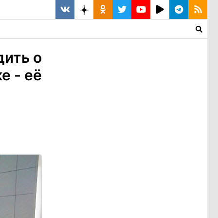
ить о
е - её