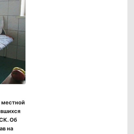
 местной
ившихся
СК. Об
ав на