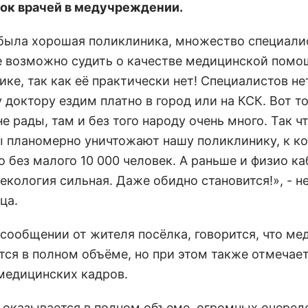
ок врачей в медучреждении.
была хорошая поликлиника, множество специали
е возможно судить о качестве медицинской помо
ке, так как её практически нет! Специалистов не
доктору ездим платно в город или на КСК. Вот т
е рады, там и без того народу очень много. Так ч
 планомерно уничтожают нашу поликлинику, к к
 без малого 10 000 человек. А раньше и физио к
екология сильная. Даже обидно становится!», - н
ца.
 сообщении от жителя посёлка, говорится, что м
тся в полном объёме, но при этом также отмечае
медицинских кадров.
оказывается в полном объеме, огромных очереде