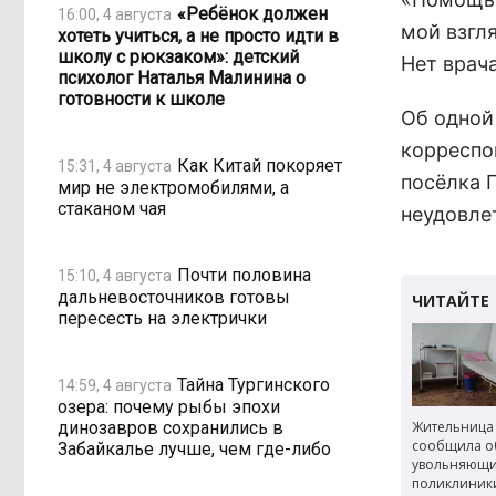
«Ребёнок должен
16:00, 4 августа
мой взгл
хотеть учиться, а не просто идти в
школу с рюкзаком»: детский
Нет врача
психолог Наталья Малинина о
готовности к школе
Об одной
корреспо
Как Китай покоряет
15:31, 4 августа
посёлка 
мир не электромобилями, а
стаканом чая
неудовле
Почти половина
15:10, 4 августа
дальневосточников готовы
пересесть на электрички
Тайна Тургинского
14:59, 4 августа
озера: почему рыбы эпохи
динозавров сохранились в
Жительница
сообщила о
Забайкалье лучше, чем где-либо
увольняющи
поликлиник