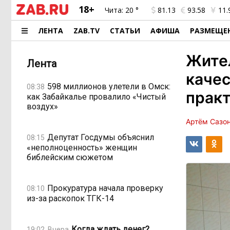
18+
Чита:
20 °
81.13
93.58
11.
ЛЕНТА
ZAB.TV
СТАТЬИ
АФИША
РАЗМЕЩЕ
Жите
Лента
качес
598 миллионов улетели в Омск:
08:38
практ
как Забайкалье провалило «Чистый
воздух»
Артём Сазо
Депутат Госдумы объяснил
08:15
«неполноценность» женщин
библейским сюжетом
Прокуратура начала проверку
08:10
из-за раскопок ТГК-14
Когда ждать денег?
19:02, Вчера