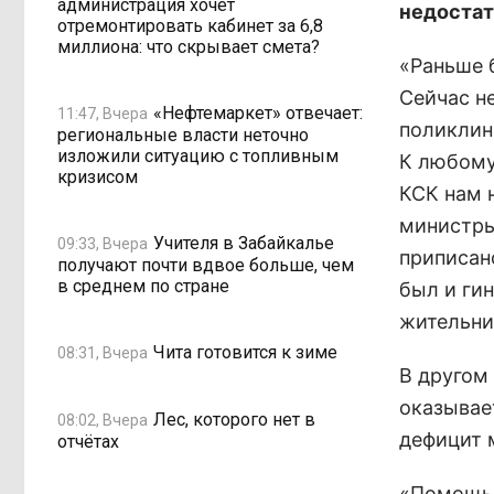
администрация хочет
недостат
отремонтировать кабинет за 6,8
миллиона: что скрывает смета?
«Раньше 
Сейчас н
«Нефтемаркет» отвечает:
11:47, Вчера
поликлини
региональные власти неточно
изложили ситуацию с топливным
К любому 
кризисом
КСК нам н
министры
Учителя в Забайкалье
09:33, Вчера
приписано
получают почти вдвое больше, чем
в среднем по стране
был и гин
жительни
Чита готовится к зиме
08:31, Вчера
В другом
оказывае
Лес, которого нет в
08:02, Вчера
дефицит 
отчётах
«Помощь 