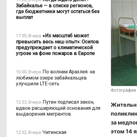
Забайкалье — в списке регионов,
где бюджетники могут остаться без
выплат
«Их масштаб может
17:30, Вчера
превысить весь наш опыт»: Осипов
предупреждает о климатической
угрозе на фоне пожаров в Европе
По волнам Арахлея: на
16:00, Вчера
любимом озере забайкальцев
улучшили LTE-сеть
Фотография 
Путин подписал закон,
12:33, Вчера
Жительни
вдвое расширяющий основания для
поликлин
выдворения мигрантов
за медпо
этом 14 
Читинская
12:32, Вчера