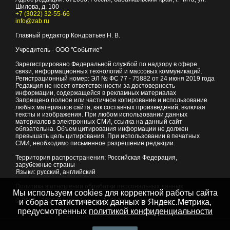
Шилова, д. 100
+7 (3022) 32-55-66
info@zab.ru
Главный редактор Кондратьев Н. В.
Учредитель - ООО "Событие"
Зарегистрировано Федеральной службой по надзору в сфере
связи, информационных технологий и массовых коммуникаций.
Регистрационный номер: ЭЛ № ФС 77 - 75882 от 24 июня 2019 года
Редакция не несет ответственности за достоверность
информации, содержащейся в рекламных материалах
Запрещено полное или частичное копирование и использование
любых материалов сайта, как составных произведений, включая
тексты и изображения. При любом использовании данных
материалов в электронных СМИ, ссылка на данный сайт
обязательна. Объем цитирования информации не должен
превышать цель цитирования. При использовании в печатных
СМИ, необходимо письменное разрешение редакции.
Территория распространения: Российская Федерация,
зарубежные страны
Языки: русский, английский
Политика в отношении обработки персональных данных
Мы используем cookies для корректной работы сайта
© 2007 - 2026
Портал Читы и Забайкальского края
и сбора статистических данных в Яндекс.Метрика,
предусмотренных
политикой конфиденциальности