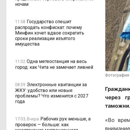
ночам
Государство спешит
11:58
распродать конфискат: почему
Минфин хочет вдвое сократить
сроки реализации изъятого
имущества
Одна метеостанция на весь
11:02
город: как Чита не замечает ливней
Фотография 
Электронные квитанции за
08:59
Гражданк
ЖКУ: удобство или новые
проблемы? Что изменится с 2027
через г
года
таможни
Рабочих рук меньше, а
17:03, Вчера
«Во врем
проверок — больше: как
внимание