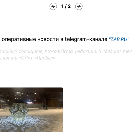
1 / 2
 оперативные новости в telegram-канале
"ZAB.RU"
ошибку? Сообщите, пожалуйста, редакции. Выделите тек
авиши «Ctrl» и «Пробел»