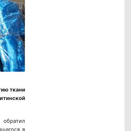
тию ткани
итинской
р обратил
ящегося в