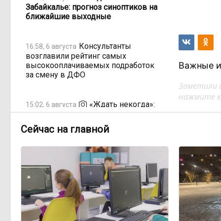
Забайкалье: прогноз синоптиков на
ближайшие выходные
Консультанты
16:58, 6 августа
возглавили рейтинг самых
Важные и
высокооплачиваемых подработок
за смену в ДФО
Заметили 
нажмите кл
«Ждать некогда»:
15:02, 6 августа
жители подтопленного Угдана
просят технику, пока чиновники
Сейчас на главной
разводят руками
Правительство РФ
13:44, 6 августа
легализует топливо стандарта
«Евро-2»
Власти: Забайкалье
12:33, 6 августа