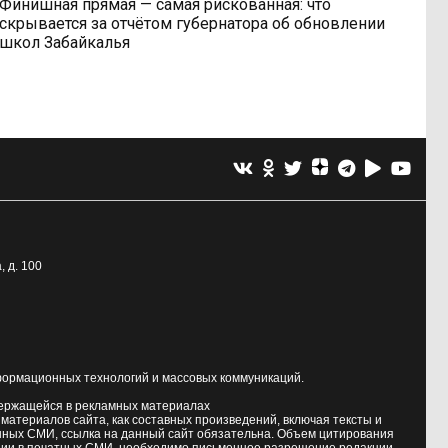
Финишная прямая — самая рискованная: что
скрывается за отчётом губернатора об обновлении
школ Забайкалья
, д. 100
формационных технологий и массовых коммуникаций.
держащейся в рекламных материалах
атериалов сайта, как составных произведений, включая тексты и
нных СМИ, ссылка на данный сайт обязательна. Объем цитирования
ии в печатных СМИ, необходимо письменное разрешение редакции.