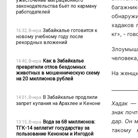
ужесточение миграционного
законодательства бьёт по карману
багажни
работодателей
обнаружи
хадаков 
Забайкалье готовится к
16:32, Вчера
кг», - го
новому учебному году после
рекордных вложений
Злоумыш
человека,
Как в Забайкалье
14:40, Вчера
превратили отлов бездомных
животных в мошенническую схему
На женщи
на 20 миллионов рублей
__________
В Забайкалье продлили
14:01, Вчера
Хадак — 
запрет купания на Арахлее и Кеноне
знак поч
дар. Он 
Вода за 68 миллионов:
13:15, Вчера
ТГК-14 заплатит государству за
такому
пользование Кеноном и Ингодой