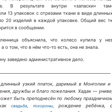
ке. В результате внутри «запаски» там
ли 13 упаковок с отрезами ткани в виде длинны
по 20 изделий в каждой упаковке. Общий вес тк
ворится в сообщении.
ленница объяснила, что колесо купила у нез
 а о том, что в нём что-то есть, она не знала.
ну заведено административное дело.
________________________________________________________
длинный узкий платок, даримый в Монголии и
тения, дружбы и благо пожелания. Хадак — унив
может быть преподнесён по любому праздничном
 как
,
, рождение ребёнка, о
свадьба
похороны