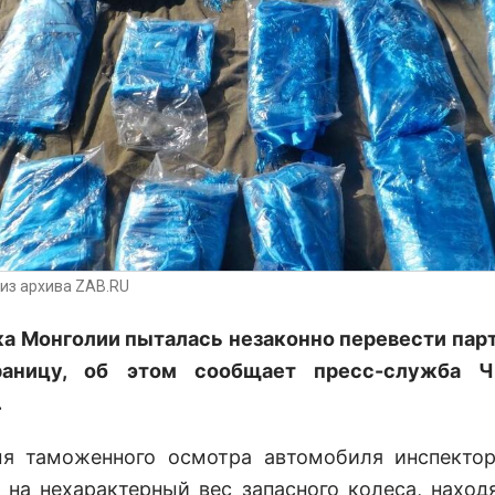
из архива ZAB.RU
а Монголии пыталась незаконно перевести пар
раницу, об этом сообщает пресс-служба Ч
.
я таможенного осмотра автомобиля инспекто
 на нехарактерный вес запасного колеса, наход