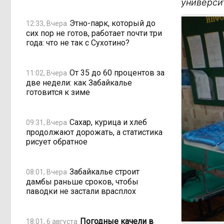
универси
Этно-парк, который до
12:33, Вчера
сих пор не готов, работает почти три
года: что не так с Сухотино?
От 35 до 60 процентов за
11:02, Вчера
две недели: как Забайкалье
готовится к зиме
Сахар, курица и хлеб
09:31, Вчера
продолжают дорожать, а статистика
рисует обратное
Забайкалье строит
08:01, Вчера
дамбы раньше сроков, чтобы
паводки не застали врасплох
Погодные качели в
18:01, 6 августа