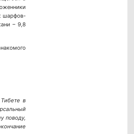
оженники
х шарфов-
ани – 9,8
накомого
 Тибете в
ерсальный
у поводу,
кончание