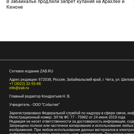
В Забайкалье продлили запрет купания на Арахлее и
Кеноне
Сетевое издание ZAB.RU
Адрес редакции:
672038
, Россия, Забайкальский край, г.
Чита
,
ул. Шилова
+7 (3022) 32-55-66
info@zab.ru
Главный редактор Кондратьев Н. В.
Учредитель - ООО "Событие"
Зарегистрировано Федеральной службой по надзору в сфере связи, ин
Регистрационный номер: ЭЛ № ФС 77 - 75882 от 24 июня 2019 года
Редакция не несет ответственности за достоверность информации, со
Запрещено полное или частичное копирование и использование любых м
изображения. При любом использовании данных материалов в электро
информации не должен превышать цель цитирования. При использован