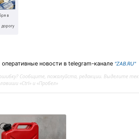
бря в
 дорогу
 оперативные новости в telegram-канале
"ZAB.RU"
ошибку? Сообщите, пожалуйста, редакции. Выделите тек
авиши «Ctrl» и «Пробел»