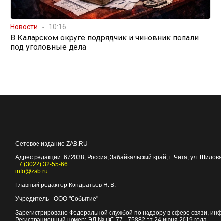
Новости
10:16
В Каларском округе подрядчик и чиновник попали
под уголовные дела
Сетевое издание ZAB.RU
Адрес редакции:
672038
, Россия, Забайкальский край, г.
Чита
,
ул. Шилова
+7 (3022) 32-55-66
info@zab.ru
Главный редактор Кондратьев Н. В.
Учредитель - ООО "Событие"
Зарегистрировано Федеральной службой по надзору в сфере связи, ин
Регистрационный номер: ЭЛ № ФС 77 - 75882 от 24 июня 2019 года