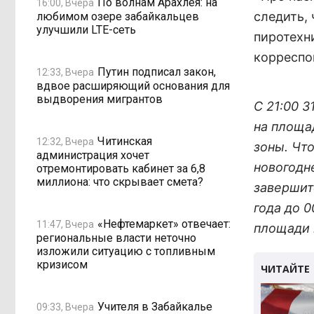
По волнам Арахлея: на
16:00, Вчера
следить,
любимом озере забайкальцев
улучшили LTE-сеть
пиротехн
корреспо
Путин подписал закон,
12:33, Вчера
вдвое расширяющий основания для
выдворения мигрантов
С 21:00 3
на площа
Читинская
12:32, Вчера
зоны. Чт
администрация хочет
новогодн
отремонтировать кабинет за 6,8
миллиона: что скрывает смета?
завершитс
года до 
«Нефтемаркет» отвечает:
11:47, Вчера
площади 
региональные власти неточно
изложили ситуацию с топливным
кризисом
Учителя в Забайкалье
09:33, Вчера