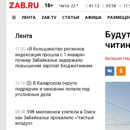
18+
Чита:
23 °
81.13
93.58
11.
ЛЕНТА
ZAB.TV
СТАТЬИ
АФИША
РАЗМЕЩЕ
Будут
Лента
читин
«В большинстве регионов
11:05
индексация прошла с 1 января»:
Валерия На
почему Забайкалье задержало
повышение зарплат бюджетникам
В Каларском округе
10:16
подрядчик и чиновник попали под
уголовные дела
598 миллионов улетели в Омск:
08:38
как Забайкалье провалило «Чистый
воздух»