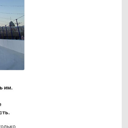
ь им.
е
сть.
только