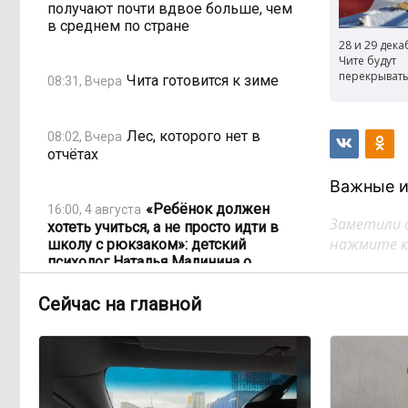
получают почти вдвое больше, чем
в среднем по стране
28 и 29 дека
Чите будут
перекрывать
Чита готовится к зиме
08:31, Вчера
Лес, которого нет в
08:02, Вчера
отчётах
Важные и
«Ребёнок должен
16:00, 4 августа
Заметили 
хотеть учиться, а не просто идти в
нажмите кл
школу с рюкзаком»: детский
психолог Наталья Малинина о
готовности к школе
Сейчас на главной
Как Китай покоряет
15:31, 4 августа
мир не электромобилями, а
стаканом чая