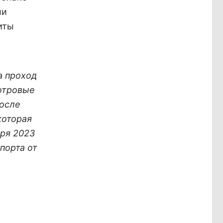
ли
иты
да проход
отровые
после
которая
аря 2023
порта от