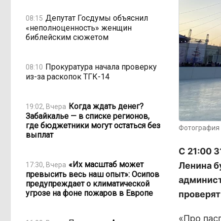
Депутат Госдумы объяснил
08:15
«неполноценность» женщин
библейским сюжетом
Прокуратура начала проверку
08:10
из-за раскопок ТГК-14
Когда ждать денег?
19:02, Вчера
Забайкалье — в списке регионов,
где бюджетники могут остаться без
Фотография 
выплат
С 21:00 3
«Их масштаб может
Ленина б
17:30, Вчера
превысить весь наш опыт»: Осипов
админист
предупреждает о климатической
угрозе на фоне пожаров в Европе
проверят
«Про пас