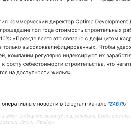
тил
коммерческий директор Optima Development
а прошедшие пол года стоимость строительных ра
 10%: «Прежде всего это связано с дефицитом кад
е только высококвалифицированных. Чтобы удер
ей, компании регулярно индексируют их заработн
 к росту себестоимости строительства, что негат
тся на доступности жилья».
 оперативные новости в telegram-канале
"ZAB.RU"
ошибку? Сообщите, пожалуйста, редакции. Выделите тек
авиши «Ctrl» и «Пробел»