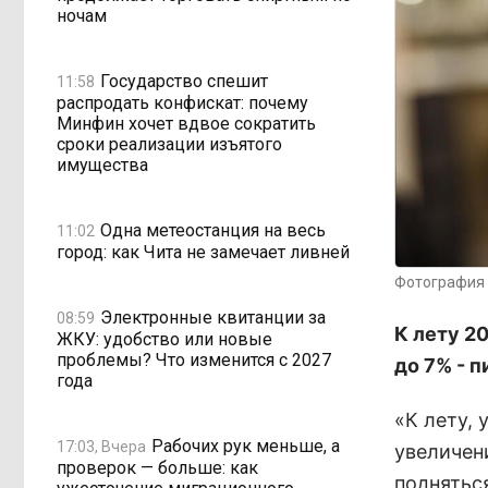
ночам
Государство спешит
11:58
распродать конфискат: почему
Минфин хочет вдвое сократить
сроки реализации изъятого
имущества
Одна метеостанция на весь
11:02
город: как Чита не замечает ливней
Фотография 
Электронные квитанции за
08:59
К лету 2
ЖКУ: удобство или новые
проблемы? Что изменится с 2027
до 7% - 
года
«К лету,
Рабочих рук меньше, а
17:03, Вчера
увеличен
проверок — больше: как
поднятьс