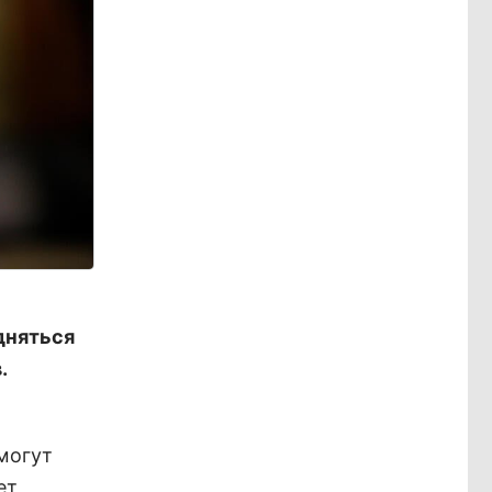
дняться
.
могут
ет