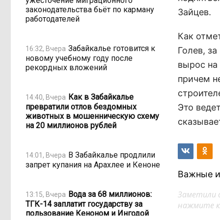
ужесточение миграционного
законодательства бьёт по карману
Зайцев.
работодателей
Как отме
Забайкалье готовится к
16:32, Вчера
Голев, з
новому учебному году после
вырос на
рекордных вложений
причем н
строител
Как в Забайкалье
14:40, Вчера
превратили отлов бездомных
Это ведет
животных в мошенническую схему
сказывае
на 20 миллионов рублей
В Забайкалье продлили
14:01, Вчера
запрет купания на Арахлее и Кеноне
Важные и
Заметили 
Вода за 68 миллионов:
13:15, Вчера
ТГК-14 заплатит государству за
нажмите кл
пользование Кеноном и Ингодой