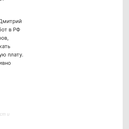
Дмитрий
бот в РФ
ров,
жать
ую плату.
ивно
ст и