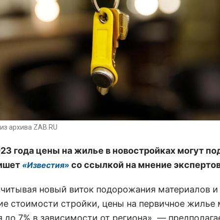
из архива ZAB.RU
023 года цены на жилье в новостройках могут по
пишет
со ссылкой на мнение экспертов
«Известия»
 учитывая новый виток подорожания материалов и
ие стоимости стройки, цены на первичное жилье 
я до 7% в зависимости от региона», — предполага