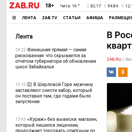
18+
Чита:
16 °
82.17
94.84
12.
ЛЕНТА
ZAB.TV
СТАТЬИ
АФИША
РАЗМЕЩЕ
В Рос
Лента
квар
Финишная прямая — самая
18:22
рискованная: что скрывается за
ZAB.RU
/ Эк
отчётом губернатора об обновлении
школ Забайкалья
В Шерловой Горе мужчину
15:15
заставляют снести забор, который
он поставил там, где годами было
запустение
«Кураж» без вывески: магазин,
13:43
который лишился лицензии,
продолжает торговать спиртным по