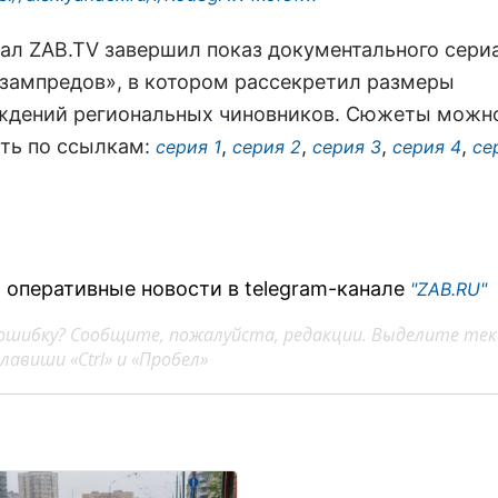
нал ZAB.TV завершил показ документального сери
зампредов», в котором рассекретил размеры
ждений региональных чиновников. Сюжеты можн
ть по ссылкам:
,
,
,
,
серия 1
серия 2
серия 3
серия 4
се
 оперативные новости в telegram-канале
"ZAB.RU"
ошибку? Сообщите, пожалуйста, редакции. Выделите тек
авиши «Ctrl» и «Пробел»