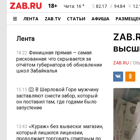
18+
Чита:
16 °
82.17
94.84
12.
ЛЕНТА
ZAB.TV
СТАТЬИ
АФИША
РАЗМЕЩЕ
ZAB.R
Лента
высш
Финишная прямая — самая
18:22
рискованная: что скрывается за
ZAB.RU
/ Об
отчётом губернатора об обновлении
школ Забайкалья
В Шерловой Горе мужчину
15:15
заставляют снести забор, который
он поставил там, где годами было
запустение
«Кураж» без вывески: магазин,
13:43
который лишился лицензии,
продолжает торговать спиртным по