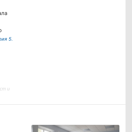
ала
о
рия 5.
ст и