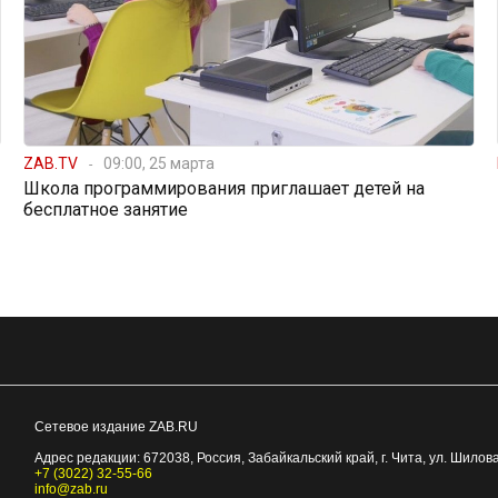
ZAB.TV
09:00, 25 марта
Школа программирования приглашает детей на
бесплатное занятие
Сетевое издание ZAB.RU
Адрес редакции:
672038
, Россия, Забайкальский край, г.
Чита
,
ул. Шилова
+7 (3022) 32-55-66
info@zab.ru