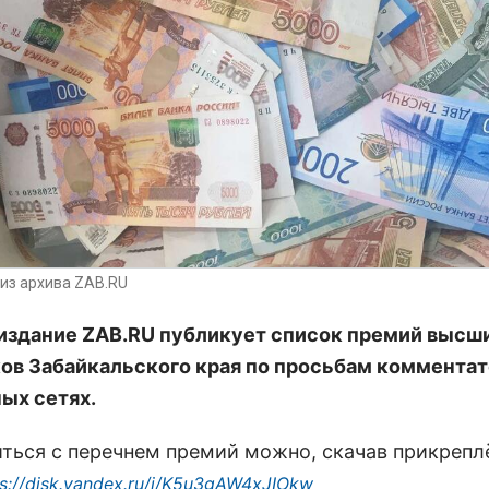
из архива ZAB.RU
издание ZAB.RU публикует список премий высш
ов Забайкальского края по просьбам комментат
ых сетях.
ться с перечнем премий можно, скачав прикреп
ps://disk.yandex.ru/i/K5u3gAW4xJIOkw