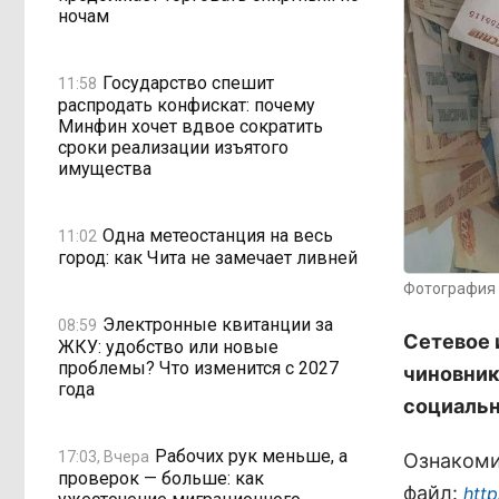
ночам
Государство спешит
11:58
распродать конфискат: почему
Минфин хочет вдвое сократить
сроки реализации изъятого
имущества
Одна метеостанция на весь
11:02
город: как Чита не замечает ливней
Фотография 
Электронные квитанции за
08:59
Сетевое 
ЖКУ: удобство или новые
проблемы? Что изменится с 2027
чиновник
года
социальн
Рабочих рук меньше, а
17:03, Вчера
Ознакоми
проверок — больше: как
файл:
htt