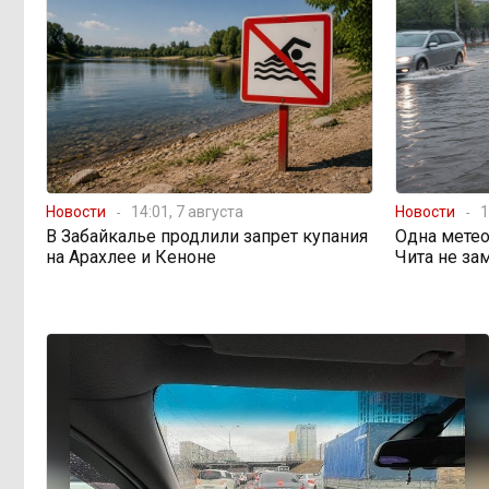
Этно-парк, который до
12:33, Вчера
сих пор не готов, работает почти три
года: что не так с Сухотино?
От 35 до 60 процентов за
11:02, Вчера
две недели: как Забайкалье
готовится к зиме
Новости
14:01, 7 августа
Новости
1
В Забайкалье продлили запрет купания
Одна метео
на Арахлее и Кеноне
Чита не за
Сахар, курица и хлеб
09:31, Вчера
продолжают дорожать, а статистика
рисует обратное
Забайкалье строит
08:01, Вчера
дамбы раньше сроков, чтобы
паводки не застали врасплох
Погодные качели в
18:01, 6 августа