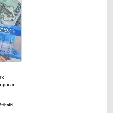
их
оров в
лённый