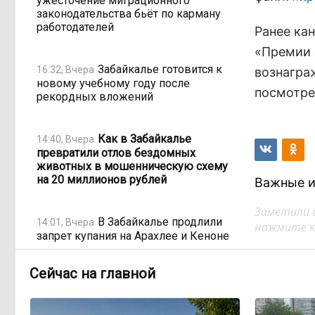
ужесточение миграционного
законодательства бьёт по карману
работодателей
Ранее ка
«Премии 
Забайкалье готовится к
16:32, Вчера
вознагра
новому учебному году после
посмотре
рекордных вложений
Как в Забайкалье
14:40, Вчера
превратили отлов бездомных
животных в мошенническую схему
на 20 миллионов рублей
Важные и
Заметили 
В Забайкалье продлили
14:01, Вчера
нажмите кл
запрет купания на Арахлее и Кеноне
Сейчас на главной
Вода за 68 миллионов:
13:15, Вчера
ТГК-14 заплатит государству за
пользование Кеноном и Ингодой