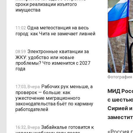
сроки реализации изъятого
имущества
Одна метеостанция на весь
11:02
город: как Чита не замечает ливней
Электронные квитанции за
08:59
ЖКУ: удобство или новые
проблемы? Что изменится с 2027
года
Фотография 
Рабочих рук меньше, а
17:03, Вчера
МИД Росс
проверок — больше: как
ужесточение миграционного
с шестью
законодательства бьёт по карману
Сирией и
работодателей
заместит
Забайкалье готовится к
16:32, Вчера
«Россия 