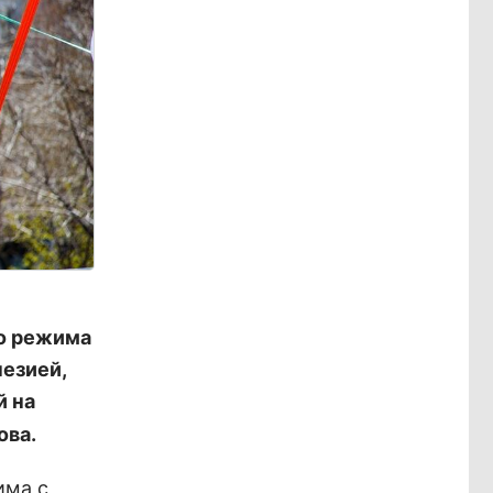
о режима
езией,
й на
ова.
има с