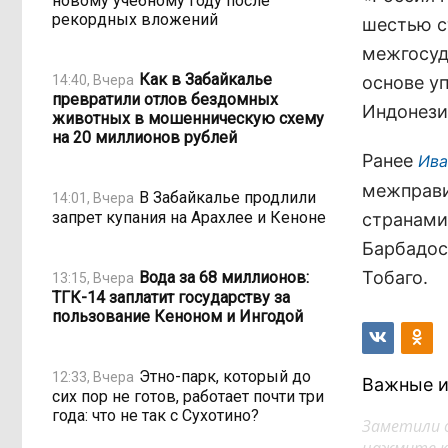
новому учебному году после
рекордных вложений
шестью с
межгосуд
Как в Забайкалье
14:40, Вчера
основе у
превратили отлов бездомных
Индонези
животных в мошенническую схему
на 20 миллионов рублей
Ранее
Ива
межправи
В Забайкалье продлили
14:01, Вчера
запрет купания на Арахлее и Кеноне
странами.
Барбадос,
Тобаго.
Вода за 68 миллионов:
13:15, Вчера
ТГК-14 заплатит государству за
пользование Кеноном и Ингодой
Этно-парк, который до
12:33, Вчера
Важные и
сих пор не готов, работает почти три
года: что не так с Сухотино?
Заметили 