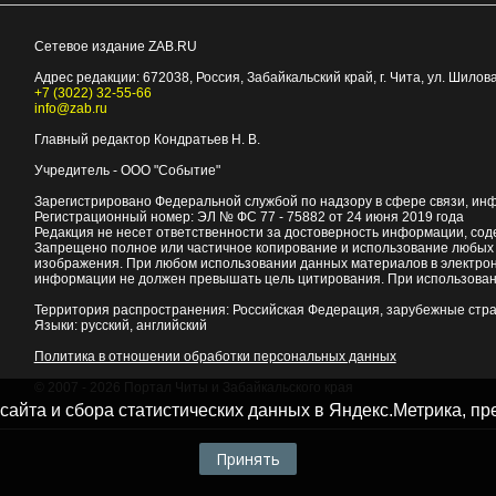
Сетевое издание ZAB.RU
Адрес редакции:
672038
, Россия, Забайкальский край, г.
Чита
,
ул. Шилова
+7 (3022) 32-55-66
info@zab.ru
Главный редактор Кондратьев Н. В.
Учредитель - ООО "Событие"
Зарегистрировано Федеральной службой по надзору в сфере связи, ин
Регистрационный номер: ЭЛ № ФС 77 - 75882 от 24 июня 2019 года
Редакция не несет ответственности за достоверность информации, со
Запрещено полное или частичное копирование и использование любых м
изображения. При любом использовании данных материалов в электро
информации не должен превышать цель цитирования. При использован
Территория распространения: Российская Федерация, зарубежные стр
Языки: русский, английский
Политика в отношении обработки персональных данных
© 2007 - 2026
Портал Читы и Забайкальского края
 сайта и сбора статистических данных в Яндекс.Метрика, 
Принять