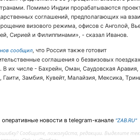
транами. Помимо Индии прорабатываются проек
арственных соглашений, предполагающих на вза
прощение визового режима, офисов с Анголой, Вь
ей, Сирией и Филиппинами», - сказал Иванов.
, что Россия также готовит
нов сообщил
тельственные соглашения о безвизовых поездках 
 В их числе - Бахрейн, Оман, Саудовская Аравия,
 Гаити, Замбия, Кувейт, Малайзия, Мексика, Трин
 оперативные новости в telegram-канале
"ZAB.RU"
ошибку? Сообщите, пожалуйста, редакции. Выделите тек