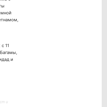
ты
имной
етнамом,
с 11
 Багамы,
идад и
ст и