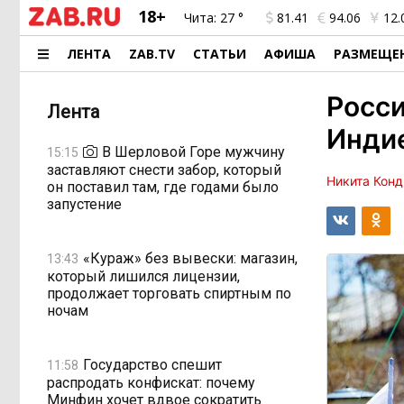
18+
Чита:
27 °
81.41
94.06
12.
ЛЕНТА
ZAB.TV
СТАТЬИ
АФИША
РАЗМЕЩЕ
Росси
Лента
Индие
В Шерловой Горе мужчину
15:15
заставляют снести забор, который
Никита Конд
он поставил там, где годами было
запустение
«Кураж» без вывески: магазин,
13:43
который лишился лицензии,
продолжает торговать спиртным по
ночам
Государство спешит
11:58
распродать конфискат: почему
Минфин хочет вдвое сократить