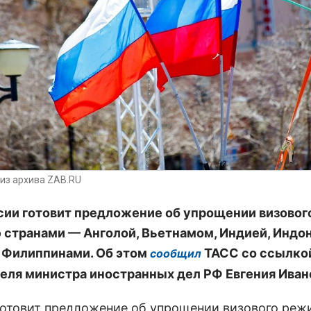
из архива ZAB.RU
ии готовит предложение об упрощении визовог
 странами — Анголой, Вьетнамом, Индией, Индон
 Филиппинами. Об этом
ТАСС со ссылко
сообщил
еля министра иностранных дел РФ Евгения Иван
готовит предложение об упрощении визового реж