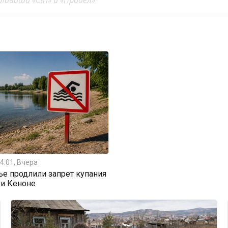
авиши «Ctrl» и «Пробел»
4:01, Вчера
ье продлили запрет купания
 и Кеноне