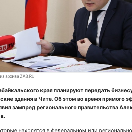
из архива ZAB.RU
абайкальского края планируют передать бизнес
ские здания в Чите. Об этом во время прямого э
явил зампред регионального правительства Але
в.
оторые находятся в федеральном или региональн