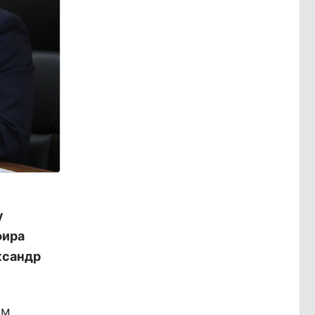
у
фира
ксандр
ом