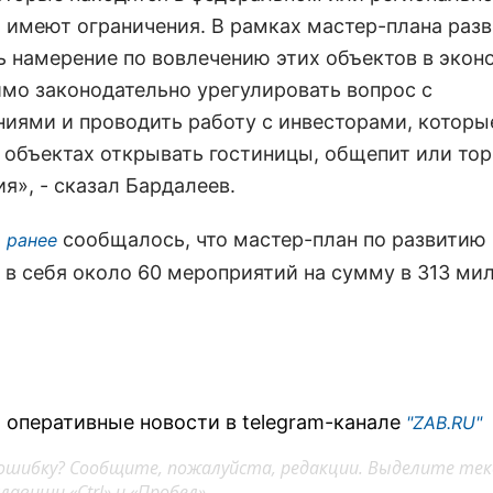
, имеют ограничения. В рамках мастер-плана раз
ь намерение по вовлечению этих объектов в экон
мо законодательно урегулировать вопрос с
ниями и проводить работу с инвесторами, которы
х объектах открывать гостиницы, общепит или то
я», - сказал Бардалеев.
сообщалось, что мастер-план по развитию
 ранее
 в себя около 60 мероприятий на сумму в 313 ми
 оперативные новости в telegram-канале
"ZAB.RU"
ошибку? Сообщите, пожалуйста, редакции. Выделите тек
авиши «Ctrl» и «Пробел»