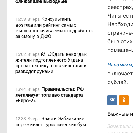
ближайшие выходные
реестрах
Читы ест
Консультанты
16:58, Вчера
Необходи
возглавили рейтинг самых
высокооплачиваемых подработок
ограниче
за смену в ДФО
бы в эти
помещени
«Ждать некогда»:
15:02, Вчера
жители подтопленного Угдана
Напомним,
просят технику, пока чиновники
разводят руками
включает
рублей.
Правительство РФ
13:44, Вчера
легализует топливо стандарта
«Евро-2»
Важные и
Власти: Забайкалье
12:33, Вчера
переживает туристический бум
Заметили 
нажмите кл