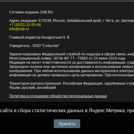
Сетевое издание ZAB.RU
Адрес редакции:
672038
, Россия, Забайкальский край, г.
Чита
,
ул. Шилова
+7 (3022) 32-55-66
info@zab.ru
Главный редактор Кондратьев Н. В.
Учредитель - ООО "Событие"
Зарегистрировано Федеральной службой по надзору в сфере связи, ин
Регистрационный номер: ЭЛ № ФС 77 - 75882 от 24 июня 2019 года
Редакция не несет ответственности за достоверность информации, со
Запрещено полное или частичное копирование и использование любых м
изображения. При любом использовании данных материалов в электро
информации не должен превышать цель цитирования. При использован
Территория распространения: Российская Федерация, зарубежные стр
Языки: русский, английский
Политика в отношении обработки персональных данных
© 2007 - 2026
Портал Читы и Забайкальского края
 сайта и сбора статистических данных в Яндекс.Метрика, 
Принять