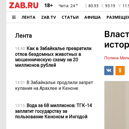
18+
Чита:
24 °
80.93
93.19
11.
ЛЕНТА
ZAB.TV
СТАТЬИ
АФИША
РАЗМЕЩЕ
Власт
Лента
истор
Как в Забайкалье превратили
14:40
отлов бездомных животных в
Полина Мил
мошенническую схему на 20
миллионов рублей
В Забайкалье продлили запрет
14:01
купания на Арахлее и Кеноне
Вода за 68 миллионов: ТГК-14
13:15
заплатит государству за
пользование Кеноном и Ингодой