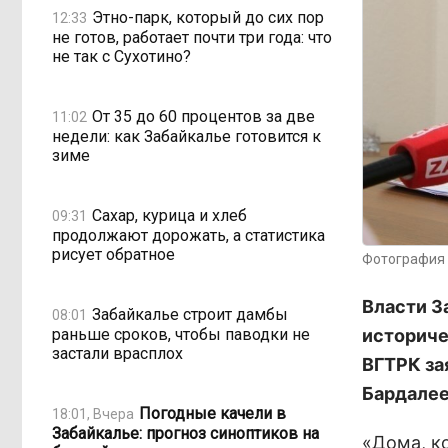
Этно-парк, который до сих пор
12:33
не готов, работает почти три года: что
не так с Сухотино?
От 35 до 60 процентов за две
11:02
недели: как Забайкалье готовится к
зиме
Сахар, курица и хлеб
09:31
продолжают дорожать, а статистика
рисует обратное
Фотография 
Власти З
Забайкалье строит дамбы
08:01
раньше сроков, чтобы паводки не
историче
застали врасплох
ВГТРК за
Бардалее
Погодные качели в
18:01, Вчера
Забайкалье: прогноз синоптиков на
«Дома, к