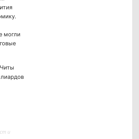
вития
омику.
е могли
рговые
 Читы
ллиардов
ст и