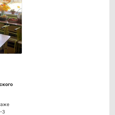
ского
таже
-3