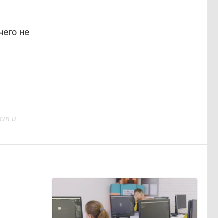
чего не
ст и