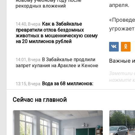
новому учебному году после
апреля.
рекордных вложений
«Проведе
Как в Забайкалье
14:40, Вчера
угрожает»
превратили отлов бездомных
животных в мошенническую схему
на 20 миллионов рублей
В Забайкалье продлили
14:01, Вчера
Важные и
запрет купания на Арахлее и Кеноне
Заметили 
нажмите кл
Вода за 68 миллионов:
13:15, Вчера
ТГК-14 заплатит государству за
пользование Кеноном и Ингодой
Сейчас на главной
Этно-парк, который до
12:33, Вчера
сих пор не готов, работает почти три
года: что не так с Сухотино?