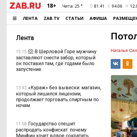
18+
Чита:
25 °
81.41
94.06
12.
ЛЕНТА
ZAB.TV
СТАТЬИ
АФИША
РАЗМЕЩЕ
Потол
Лента
Наталья Се
В Шерловой Горе мужчину
15:15
заставляют снести забор, который
он поставил там, где годами было
запустение
«Кураж» без вывески: магазин,
13:43
который лишился лицензии,
продолжает торговать спиртным по
ночам
Государство спешит
11:58
распродать конфискат: почему
Минфин хочет вдвое сократить