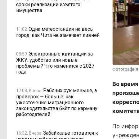
сроки реализации изъятого
имущества
Одна метеостанция на весь
11:02
город: как Чита не замечает ливней
Электронные квитанции за
08:59
ЖКУ: удобство или новые
проблемы? Что изменится с 2027
Фотография 
года
Во время
Рабочих рук меньше, а
17:03, Вчера
произоше
проверок — больше: как
корресп
ужесточение миграционного
законодательства бьёт по карману
комитета
работодателей
По инфор
Забайкалье готовится к
16:32, Вчера
учрежден