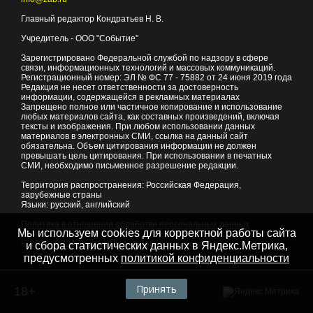
Главный редактор Кондратьев Н. В.
Учредитель - ООО "Событие"
Зарегистрировано Федеральной службой по надзору в сфере
связи, информационных технологий и массовых коммуникаций.
Регистрационный номер: ЭЛ № ФС 77 - 75882 от 24 июня 2019 года
Редакция не несет ответственности за достоверность
информации, содержащейся в рекламных материалах
Запрещено полное или частичное копирование и использование
любых материалов сайта, как составных произведений, включая
тексты и изображения. При любом использовании данных
материалов в электронных СМИ, ссылка на данный сайт
обязательна. Объем цитирования информации не должен
превышать цель цитирования. При использовании в печатных
СМИ, необходимо письменное разрешение редакции.
Территория распространения: Российская Федерация,
зарубежные страны
Языки: русский, английский
Политика в отношении обработки персональных данных
Мы используем cookies для корректной работы сайта
© 2007 - 2026
Портал Читы и Забайкальского края
и сбора статистических данных в Яндекс.Метрика,
предусмотренных
политикой конфиденциальности
Принять
18+