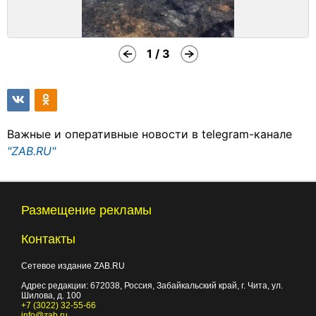
1 / 3
Важные и оперативные новости в telegram-канале
"ZAB.RU"
Размещение рекламы
Контакты
Сетевое издание ZAB.RU
Адрес редакции:
672038
, Россия, Забайкальский край, г.
Чита
,
ул.
Шилова, д. 100
+7 (3022) 32-55-66
info@zab.ru