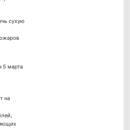
ечь сухую
т
пожаров
 5 марта
т на
блей,
ляющих