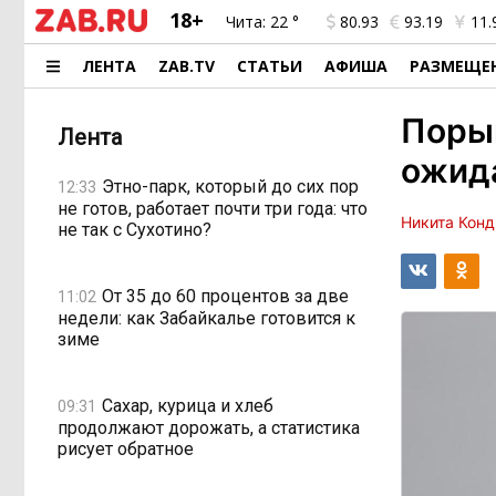
18+
Чита:
22 °
80.93
93.19
11.
ЛЕНТА
ZAB.TV
СТАТЬИ
АФИША
РАЗМЕЩЕ
Порыв
Лента
ожида
Этно-парк, который до сих пор
12:33
не готов, работает почти три года: что
Никита Конд
не так с Сухотино?
От 35 до 60 процентов за две
11:02
недели: как Забайкалье готовится к
зиме
Сахар, курица и хлеб
09:31
продолжают дорожать, а статистика
рисует обратное