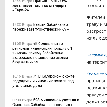
Правительство РФ
13:44, Вчера
говоритс
легализует топливо стандарта
«Евро-2»
Жителей 
траву и 
Власти: Забайкалье
12:33, Вчера
переживает туристический бум
распрост
жилых до
«В большинстве
11:05, Вчера
регионов индексация прошла с 1
января»: почему Забайкалье
Напомним,
задержало повышение зарплат
на терри
бюджетникам
Кроме тог
В Каларском округе
10:16, Вчера
противоп
подрядчик и чиновник попали под
уголовные дела
розжиг к
предусмо
598 миллионов улетели в
08:38, Вчера
должност
Омск: как Забайкалье провалило