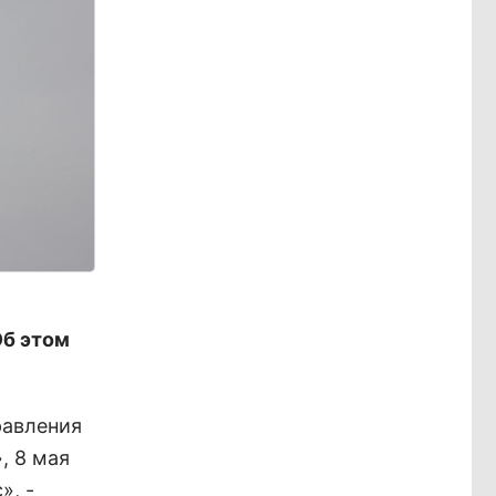
Об этом
равления
, 8 мая
», -