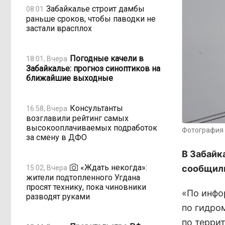
Забайкалье строит дамбы
08:01
раньше сроков, чтобы паводки не
застали врасплох
Погодные качели в
18:01, Вчера
Забайкалье: прогноз синоптиков на
ближайшие выходные
Консультанты
16:58, Вчера
возглавили рейтинг самых
высокооплачиваемых подработок
Фотография 
за смену в ДФО
В Забайк
«Ждать некогда»:
сообщили
15:02, Вчера
жители подтопленного Угдана
просят технику, пока чиновники
«По инфо
разводят руками
по гидро
по террит