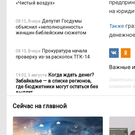
предприн
«Чистый воздух»
на юриди
Депутат Госдумы
08:15, Вчера
гра
Также
объяснил «неполноценность»
женщин библейским сюжетом
денежное
Прокуратура начала
08:10, Вчера
проверку из-за раскопок ТГК-14
Важные и
Когда ждать денег?
19:02, 5 августа
Заметили 
Забайкалье — в списке регионов,
нажмите кл
где бюджетники могут остаться без
выплат
Сейчас на главной
«Их масштаб может
17:30, 5 августа
превысить весь наш опыт»: Осипов
предупреждает о климатической
угрозе на фоне пожаров в Европе