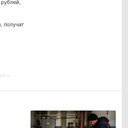
 рублей,
, получат
ст и