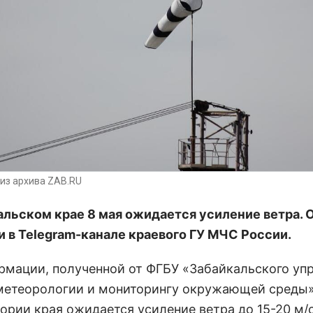
из архива ZAB.RU
альском крае 8 мая ожидается усиление ветра. 
 в Telegram-канале краевого ГУ МЧС России.
рмации, полученной от ФГБУ «Забайкальского уп
метеорологии и мониторингу окружающей среды»
ории края ожидается усиление ветра до 15-20 м/с