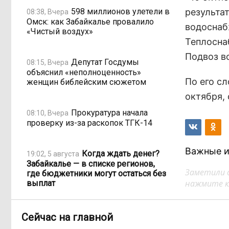
598 миллионов улетели в
результа
08:38, Вчера
Омск: как Забайкалье провалило
водоснабж
«Чистый воздух»
Теплосна
Подвоз во
Депутат Госдумы
08:15, Вчера
объяснил «неполноценность»
По его с
женщин библейским сюжетом
октября, 
Прокуратура начала
08:10, Вчера
проверку из-за раскопок ТГК-14
Важные и
Когда ждать денег?
19:02, 5 августа
Забайкалье — в списке регионов,
Заметили 
где бюджетники могут остаться без
нажмите кл
выплат
«Их масштаб может
17:30, 5 августа
Сейчас на главной
превысить весь наш опыт»: Осипов