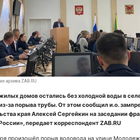
из архива ZAB.RU
жилых домов остались без холодной воды в сел
из-за порыва трубы. От этом сообщил и.о. зампр
ьства края Алексей Сергейкин
на заседании фр
России»
, передает корреспондент ZAB.RU
бря произошёл порыв водовода на улице Молодеж