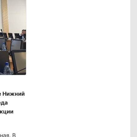
е Нижний
еда
акции
ная. В