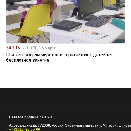
ZAB.TV
09:00, 25 марта
Школа программирования приглашает детей на
бесплатное занятие
Сетевое издание ZAB.RU
Адрес редакции:
672038
, Россия, Забайкальский край, г.
Чита
,
ул. Шилова
+7 (3022) 32-55-66