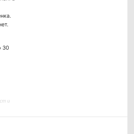
нка.
ет.
о 30
ст и