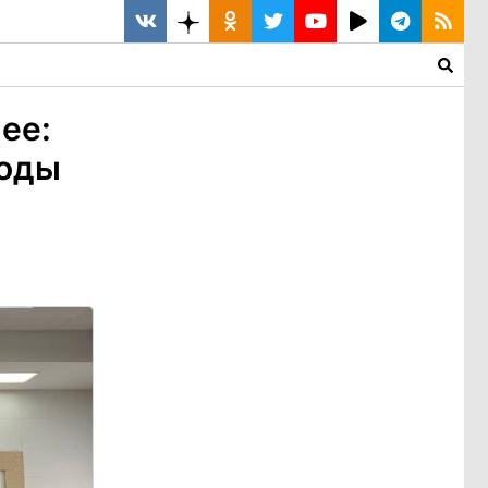
ее:
воды