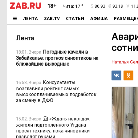
18+
Чита:
17 °
80.93
93.19
11.
ЛЕНТА
ZAB.TV
СТАТЬИ
АФИША
РАЗМЕЩЕ
Авари
Лента
сотни
Погодные качели в
18:01, Вчера
Забайкалье: прогноз синоптиков на
Наталья Се
ближайшие выходные
Консультанты
16:58, Вчера
возглавили рейтинг самых
высокооплачиваемых подработок
за смену в ДФО
«Ждать некогда»:
15:02, Вчера
жители подтопленного Угдана
просят технику, пока чиновники
разводят руками