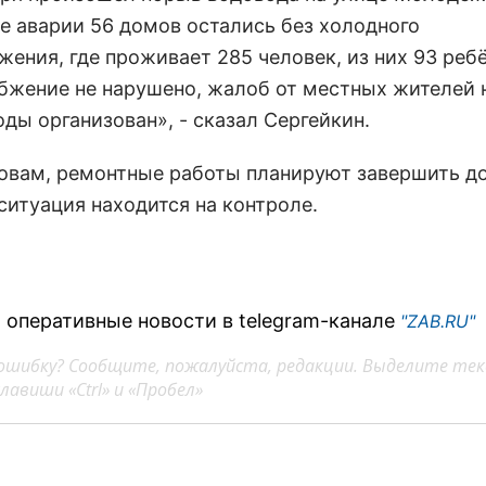
те аварии 56 домов остались без холодного
ения, где проживает 285 человек, из них 93 ребё
бжение не нарушено, жалоб от местных жителей н
ды организован», - сказал Сергейкин.
ловам, ремонтные работы планируют завершить д
ситуация находится на контроле.
 оперативные новости в telegram-канале
"ZAB.RU"
ошибку? Сообщите, пожалуйста, редакции. Выделите тек
авиши «Ctrl» и «Пробел»