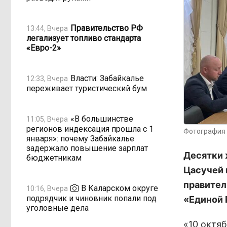
Правительство РФ
13:44, Вчера
легализует топливо стандарта
«Евро-2»
Власти: Забайкалье
12:33, Вчера
переживает туристический бум
«В большинстве
11:05, Вчера
регионов индексация прошла с 1
Фотография 
января»: почему Забайкалье
задержало повышение зарплат
Десятки 
бюджетникам
Цасучей 
правител
В Каларском округе
10:16, Вчера
подрядчик и чиновник попали под
«Единой 
уголовные дела
«10 октя