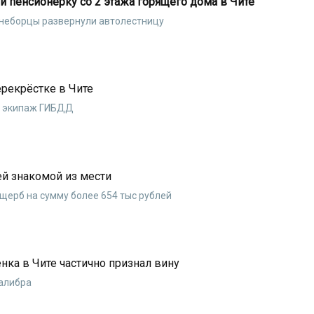
 пенсионерку со 2 этажа горящего дома в Чите
неборцы развернули автолестницу
перекрёстке в Чите
и экипаж ГИБДД
ей знакомой из мести
щерб на сумму более 654 тыс рублей
ка в Чите частично признал вину
калибра