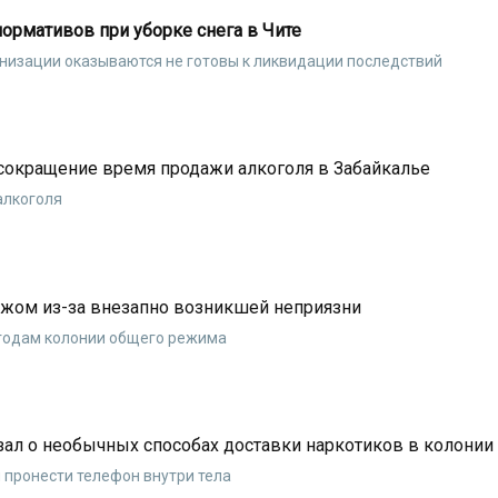
ормативов при уборке снега в Чите
низации оказываются не готовы к ликвидации последствий
сокращение время продажи алкоголя в Забайкалье
алкоголя
ожом из-за внезапно возникшей неприязни
 годам колонии общего режима
ал о необычных способах доставки наркотиков в колонии
 пронести телефон внутри тела