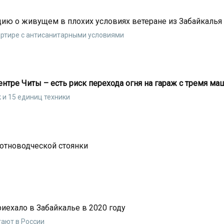
ию о живущем в плохих условиях ветеране из Забайкалья
артире с антисанитарными условиями
ентре Читы – есть риск перехода огня на гараж с тремя м
 и 15 единиц техники
вотноводческой стоянки
риехало в Забайкалье в 2020 году
тают в России