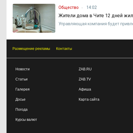
Общество
14:02
Жители дома в Чите 12 дней жил
Управляющая компания будет привле
Размещение рекламы
Контакты
Новости
ZAB.RU
Статьи
ZAB.TV
Галерея
Афиша
Досье
Карта сайта
Погода
Курсы валют