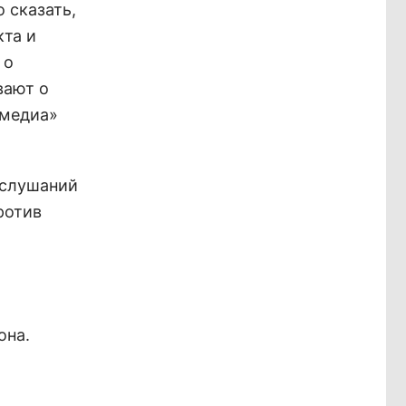
 сказать,
кта и
 о
вают о
бмедиа»
 слушаний
ротив
она.