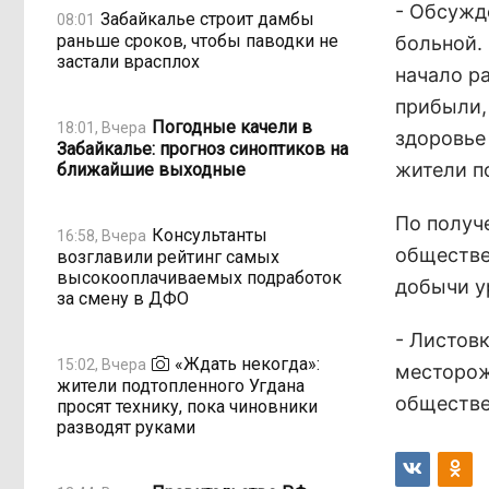
- Обсужд
Забайкалье строит дамбы
08:01
раньше сроков, чтобы паводки не
больной.
застали врасплох
начало р
прибыли,
Погодные качели в
18:01, Вчера
здоровье
Забайкалье: прогноз синоптиков на
жители п
ближайшие выходные
По получ
Консультанты
16:58, Вчера
обществе
возглавили рейтинг самых
высокооплачиваемых подработок
добычи у
за смену в ДФО
- Листов
«Ждать некогда»:
15:02, Вчера
месторож
жители подтопленного Угдана
обществе
просят технику, пока чиновники
разводят руками