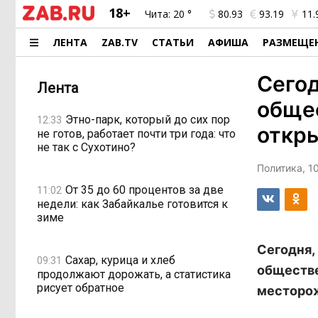
18+
Чита:
20 °
80.93
93.19
11.
ЛЕНТА
ZAB.TV
СТАТЬИ
АФИША
РАЗМЕЩЕ
Сегод
Лента
обще
Этно-парк, который до сих пор
12:33
откр
не готов, работает почти три года: что
не так с Сухотино?
Политика, 1
От 35 до 60 процентов за две
11:02
недели: как Забайкалье готовится к
зиме
Сегодня,
Сахар, курица и хлеб
09:31
обществе
продолжают дорожать, а статистика
рисует обратное
месторож