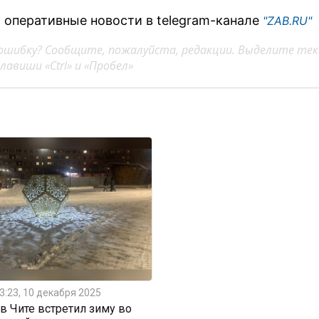
 оперативные новости в telegram-канале
"ZAB.RU"
ошибку? Сообщите, пожалуйста, редакции. Выделите тек
авиши «Ctrl» и «Пробел»
3:23, 10 декабря 2025
 Чите встретил зиму во