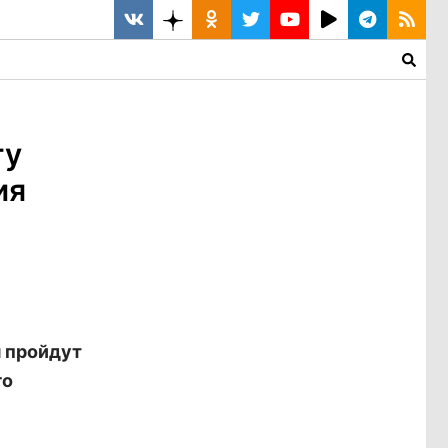
ту
ия
я пройдут
го