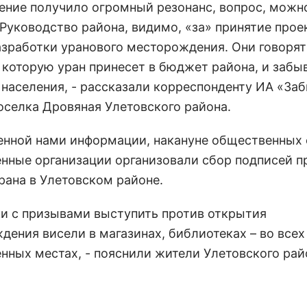
ение получило огромный резонанс, вопрос, можно
 Руководство района, видимо, «за» принятие прое
азработки уранового месторождения. Они говорят
 которую уран принесет в бюджет района, и забы
 населения, - рассказали корреспонденту ИА «За
оселка Дровяная Улетовского района.
енной нами информации, накануне общественных
нные организации организовали сбор подписей п
рана в Улетовском районе.
ки с призывами выступить против открытия
дения висели в магазинах, библиотеках – во всех
нных местах, - пояснили жители Улетовского рай