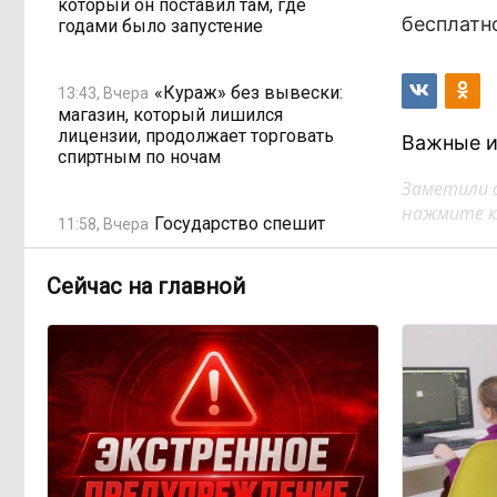
который он поставил там, где
бесплатн
годами было запустение
«Кураж» без вывески:
13:43, Вчера
магазин, который лишился
лицензии, продолжает торговать
Важные и
спиртным по ночам
Заметили 
нажмите кл
Государство спешит
11:58, Вчера
распродать конфискат: почему
Минфин хочет вдвое сократить
Сейчас на главной
сроки реализации изъятого
имущества
Одна метеостанция на
11:02, Вчера
весь город: как Чита не замечает
ливней
Электронные квитанции
08:59, Вчера