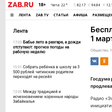
18+
Чита:
22 °
82.17
94.84
12.
ЛЕНТА
ZAB.TV
СТАТЬИ
АФИША
РАЗМЕЩЕ
Беспл
Лента
1 мар
Бабье лето в разгаре, а дожди
17:03
отступают: прогноз погоды на
Общество, 1
рабочую неделю
Собрать ребёнка в школу за 3
15:01
500 рублей: читинские родители
переходят на ресейл
Госдума 
продлева
Между традицией и
13:05
исчезновением: коренные народы
Радио «Эх
Забайкалья
инициати