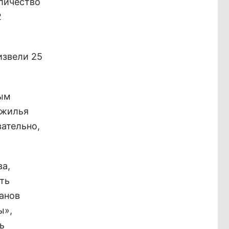
личество
2
извели 25
вым
 жилья
вательно,
ва,
ить
анов
ы»,
ь