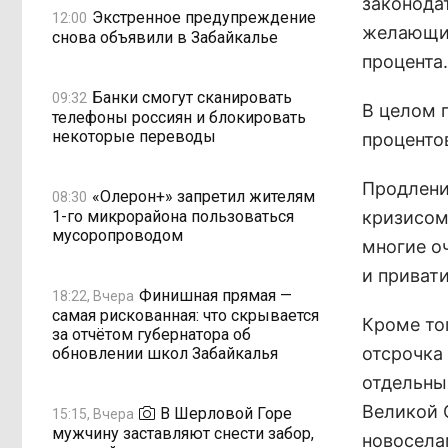
законода
Экстренное предупреждение
12:00
желающих
снова объявили в Забайкалье
процента.
Банки смогут сканировать
09:32
В целом 
телефоны россиян и блокировать
некоторые переводы
проценто
Продлени
«Олерон+» запретил жителям
08:30
1-го микрорайона пользоваться
кризисом
мусоропроводом
многие о
и привати
Финишная прямая —
18:22, Вчера
самая рискованная: что скрывается
Кроме то
за отчётом губернатора об
отсрочка 
обновлении школ Забайкалья
отдельны
Великой 
В Шерловой Горе
15:15, Вчера
мужчину заставляют снести забор,
новосела