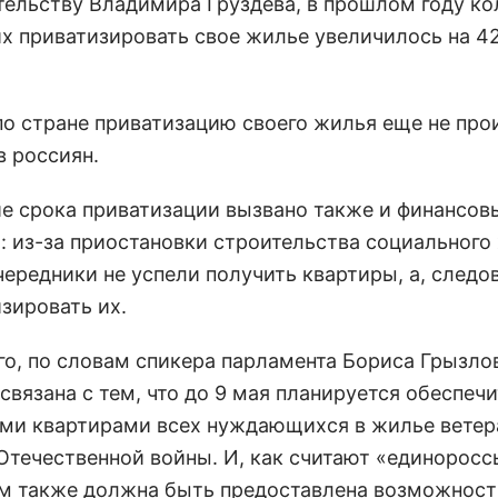
тельству Владимира Груздева, в прошлом году ко
 приватизировать свое жилье увеличилось на 4
по стране приватизацию своего жилья еще не про
в россиян.
е срока приватизации вызвано также и финансо
: из-за приостановки строительства социального
чередники не успели получить квартиры, а, следо
зировать их.
го, по словам спикера парламента Бориса Грызло
связана с тем, что до 9 мая планируется обеспеч
ми квартирами всех нуждающихся в жилье ветер
Отечественной войны. И, как считают «единоросс
м также должна быть предоставлена возможност