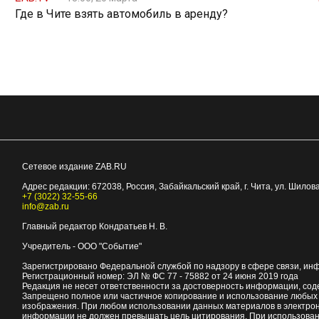
Где в Чите взять автомобиль в аренду?
Сетевое издание ZAB.RU
Адрес редакции:
672038
, Россия, Забайкальский край, г.
Чита
,
ул. Шилова
+7 (3022) 32-55-66
info@zab.ru
Главный редактор Кондратьев Н. В.
Учредитель - ООО "Событие"
Зарегистрировано Федеральной службой по надзору в сфере связи, ин
Регистрационный номер: ЭЛ № ФС 77 - 75882 от 24 июня 2019 года
Редакция не несет ответственности за достоверность информации, со
Запрещено полное или частичное копирование и использование любых м
изображения. При любом использовании данных материалов в электро
информации не должен превышать цель цитирования. При использован