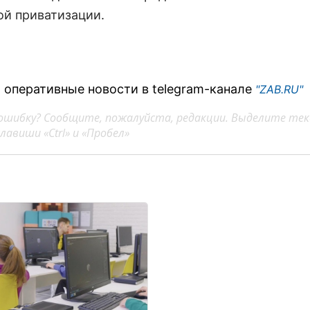
ой приватизации.
 оперативные новости в telegram-канале
"ZAB.RU"
ошибку? Сообщите, пожалуйста, редакции. Выделите тек
авиши «Ctrl» и «Пробел»