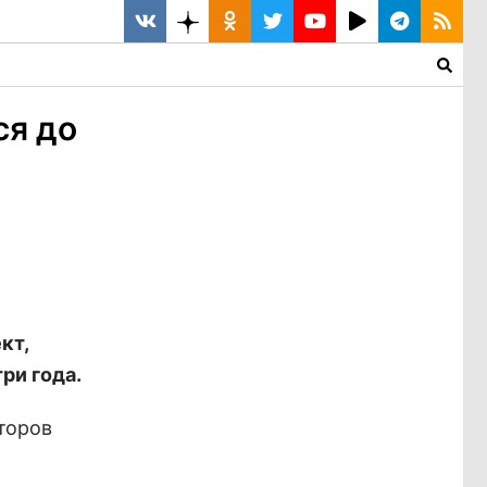
ся до
кт,
ри года.
второв