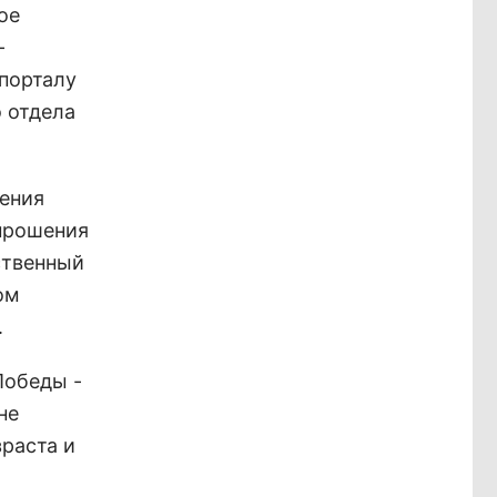
ое
-
порталу
 отдела
ения
прошения
рственный
ом
.
Победы -
не
зраста и