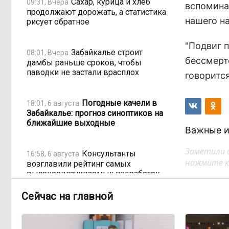
Сахар, курица и хлеб
09:31, Вчера
вспомина
продолжают дорожать, а статистика
нашего на
рисует обратное
"Подвиг 
Забайкалье строит
08:01, Вчера
бессмерте
дамбы раньше сроков, чтобы
паводки не застали врасплох
говорится
Погодные качели в
18:01, 6 августа
Забайкалье: прогноз синоптиков на
ближайшие выходные
Важные и
Заметили 
Консультанты
16:58, 6 августа
нажмите кл
возглавили рейтинг самых
высокооплачиваемых подработок
за смену в ДФО
Сейчас на главной
«Ждать некогда»:
15:02, 6 августа
жители подтопленного Угдана