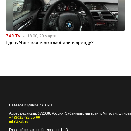
ZAB.TV
18:00, 20 марта
Где в Чите взять автомобиль в аренду?
Сетевое издание ZAB.RU
Адрес редакции:
672038
, Россия, Забайкальский край, г.
Чита
,
ул. Шилова
+7 (3022) 32-55-66
info@zab.ru
Главный редактор Кондратьев Н. В.