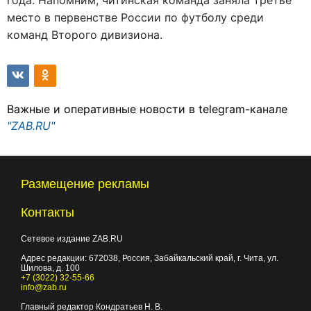
года. Напомним, читинская команда заняла третье
место в первенстве России по футболу среди
команд Второго дивизиона.
Важные и оперативные новости в telegram-канале
"ZAB.RU"
Размещение рекламы
Контакты
Сетевое издание ZAB.RU
Адрес редакции:
672038
, Россия, Забайкальский край, г.
Чита
,
ул.
Шилова, д. 100
+7 (3022) 32-55-66
info@zab.ru
Главный редактор Кондратьев Н. В.