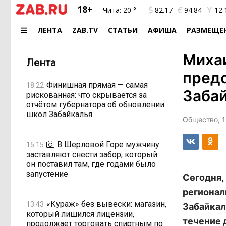
18+
Чита:
20 °
82.17
94.84
12.
ЛЕНТА
ZAB.TV
СТАТЬИ
АФИША
РАЗМЕЩЕ
Михаи
Лента
пред
Финишная прямая — самая
18:22
Заба
рискованная: что скрывается за
отчётом губернатора об обновлении
школ Забайкалья
Общество, 1
В Шерловой Горе мужчину
15:15
заставляют снести забор, который
он поставил там, где годами было
запустение
Сегодня,
регионал
«Кураж» без вывески: магазин,
13:43
Забайкал
который лишился лицензии,
течение 
продолжает торговать спиртным по