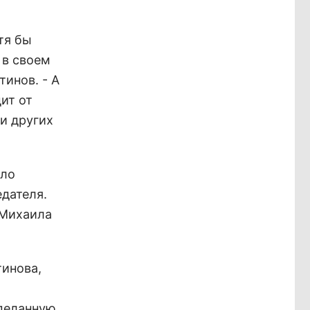
тя бы
 в своем
инов. - А
ит от
и других
ыло
едателя.
 Михаила
тинова,
сделанную