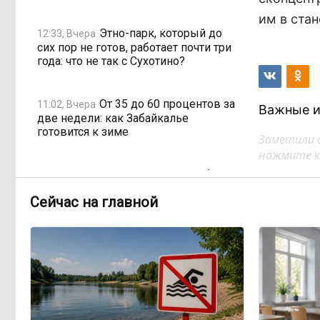
им в стан
Этно-парк, который до
12:33, Вчера
сих пор не готов, работает почти три
года: что не так с Сухотино?
От 35 до 60 процентов за
11:02, Вчера
Важные и
две недели: как Забайкалье
готовится к зиме
Заметили 
нажмите кл
Сахар, курица и хлеб
09:31, Вчера
продолжают дорожать, а статистика
Сейчас на главной
рисует обратное
Забайкалье строит
08:01, Вчера
дамбы раньше сроков, чтобы
паводки не застали врасплох
Погодные качели в
18:01, 6 августа