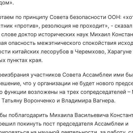
дом».
отаем по принципу Совета безопасности ООН: «хо
тник «против», резолюция не проходит», - сказал
 слове доктор исторических наук Михаил Констант
ая опасность межэтнического спокойствия исход
ости китайских лесорубов в Черемхово, Харагуне 
ых пунктах края.
реизбрания участников Совета Ассамблеи ими б
ешение, что у организации не будет нового предс
го функции возложены на трех сопредседателей –
, Татьяну Воронченко и Владимира Вагнера.
л бы поблагодарить Михаила Васильевича Констан
решил покинуть пост председателя Ассамблеи и
рироваться на научной деятельности, за работу, 