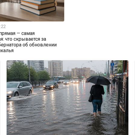
:22
прямая — самая
я: что скрывается за
бернатора об обновлении
йкалья