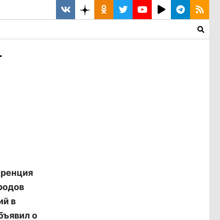
т
еренция
родов
ий в
бъявил о