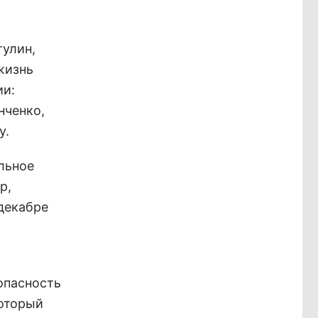
тулин,
жизнь
ии:
нченко,
у.
льное
р,
декабре
опасность
который