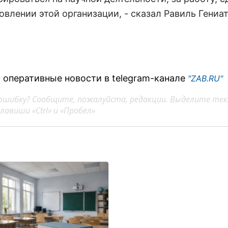
овлении этой организации, - сказал Равиль Гениа
 оперативные новости в telegram-канале
"ZAB.RU"
ошибку? Сообщите, пожалуйста, редакции. Выделите тек
авиши «Ctrl» и «Пробел»