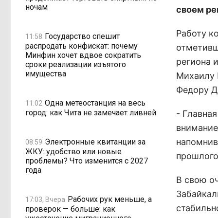
ночам
своем ре
Работу к
Государство спешит
11:58
распродать конфискат: почему
отметивш
Минфин хочет вдвое сократить
региона 
сроки реализации изъятого
имущества
Михаилу 
Федору Д
Одна метеостанция на весь
11:02
город: как Чита не замечает ливней
- Главна
внимание
напомнив
Электронные квитанции за
08:59
ЖКУ: удобство или новые
прошлого
проблемы? Что изменится с 2027
года
В свою о
Забайкал
Рабочих рук меньше, а
17:03, Вчера
стабильн
проверок — больше: как