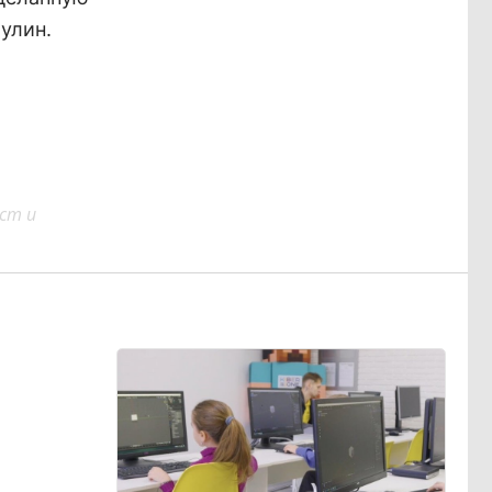
тулин.
ст и