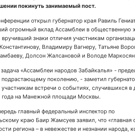
шении покинуть занимаемый пост.
онференции открыл губернатор края Равиль Гениа
ий огромный вклад Ассамблеи в общественную 
и вручивший знаки отличия участникам организац
Константинову, Владимиру Вагнеру, Татьяне Воро
амбаеву, Долсон Жалсановой и Володе Маркосян
я задача «Ассамблеи народов Забайкалья» - преде
 подрастающему поколению, - заметил губернато
 участникам встречи о событиях, случившихся в 
 года на Манежной площади Москвы.
чередь главный федеральный инспектор по
ьскому краю Баир Жамсуев заявил, что «главная 
ости региона – в невежестве и незнании народа, 