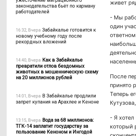
ужесточение миграционного
живет ря
законодательства бьёт по карману
работодателей
- Мы раб
один учас
Забайкалье готовится к
16:32, Вчера
ответном
новому учебному году после
рекордных вложений
наибольш
деятельн
Как в Забайкалье
14:40, Вчера
населенн
превратили отлов бездомных
животных в мошенническую схему
После пе
на 20 миллионов рублей
принято р
Теперь е
В Забайкалье продлили
14:01, Вчера
запрет купания на Арахлее и Кеноне
Кутузова
- Я хоте
Вода за 68 миллионов:
13:15, Вчера
ТГК-14 заплатит государству за
который 
пользование Кеноном и Ингодой
сконцент