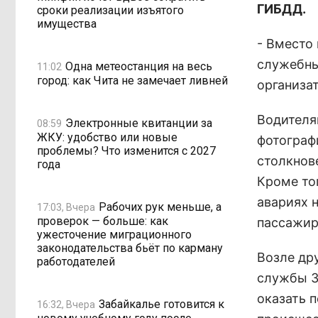
ГИБДД.
сроки реализации изъятого
имущества
- Вместо
служебны
Одна метеостанция на весь
11:02
город: как Чита не замечает ливней
организа
Водителя
Электронные квитанции за
08:59
ЖКУ: удобство или новые
фотограф
проблемы? Что изменится с 2027
столкнов
года
Кроме то
авариях 
Рабочих рук меньше, а
17:03, Вчера
проверок — больше: как
пассажир
ужесточение миграционного
законодательства бьёт по карману
Возле др
работодателей
службы З
оказать 
Забайкалье готовится к
16:32, Вчера