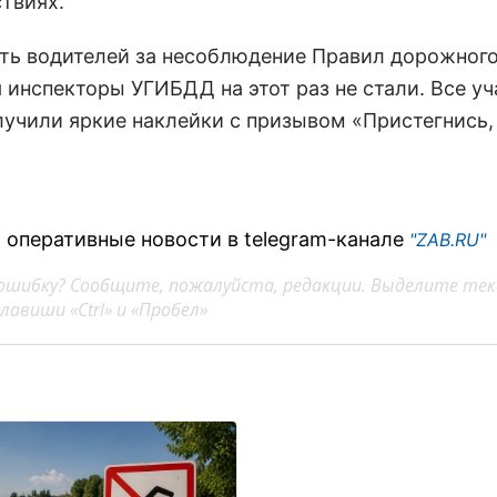
твиях.
ть водителей за несоблюдение Правил дорожног
 инспекторы УГИБДД на этот раз не стали. Все у
лучили яркие наклейки с призывом «Пристегнись,
 оперативные новости в telegram-канале
"ZAB.RU"
ошибку? Сообщите, пожалуйста, редакции. Выделите тек
авиши «Ctrl» и «Пробел»