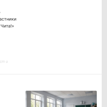
о
частники
 Чита!»
ст и