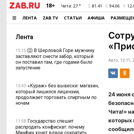
18+
Чита:
27 °
81.41
94.06
12.
ЛЕНТА
ZAB.TV
СТАТЬИ
АФИША
РАЗМЕЩЕ
Сотр
Лента
«Прис
В Шерловой Горе мужчину
15:15
заставляют снести забор, который
Авто, 12:11,
он поставил там, где годами было
запустение
«Кураж» без вывески: магазин,
13:43
который лишился лицензии,
24 июня 
продолжает торговать спиртным по
безопасн
ночам
Чита!» н
которых 
Государство спешит
11:58
распродать конфискат: почему
сообщили
Минфин хочет вдвое сократить