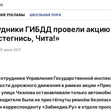
06
НИЕ РЕКЛАМЫ
ШКОЛЬНАЯ ПОРА
удники ГИБДД провели акцию
тегнись, Чита!»
 25 июня 2011
сотрудники Управления Государственной инспе
ости дорожного движения в рамках акции «Прис
а улице Чкалова останавливали только автомобил
водители были не пристёгнуты ремнём безопасн
 корреспонденту «Забмедиа.Ру» в отделе проп