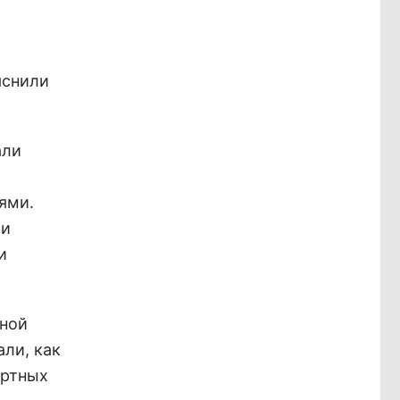
яснили
али
ями.
ри
и
ьной
ли, как
ортных