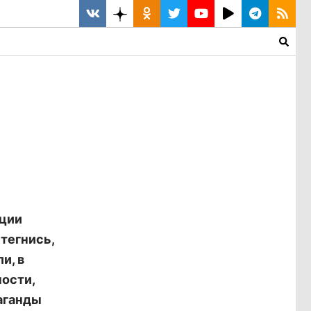
кции
тегнись,
и, в
ости,
аганды