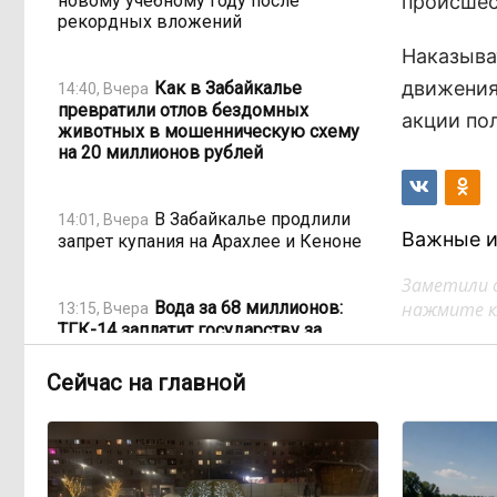
новому учебному году после
происшес
рекордных вложений
Наказыва
движения
Как в Забайкалье
14:40, Вчера
превратили отлов бездомных
акции по
животных в мошенническую схему
на 20 миллионов рублей
В Забайкалье продлили
14:01, Вчера
Важные и
запрет купания на Арахлее и Кеноне
Заметили 
Вода за 68 миллионов:
нажмите кл
13:15, Вчера
ТГК-14 заплатит государству за
пользование Кеноном и Ингодой
Сейчас на главной
Этно-парк, который до
12:33, Вчера
сих пор не готов, работает почти три
года: что не так с Сухотино?