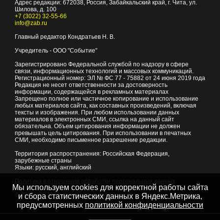
Адрес редакции:
672038
, Россия, Забайкальский край, г.
Чита
,
ул.
Шилова, д. 100
+7 (3022) 32-55-66
info@zab.ru
Главный редактор Кондратьев Н. В.
Учредитель - ООО "Событие"
Зарегистрировано Федеральной службой по надзору в сфере
связи, информационных технологий и массовых коммуникаций.
Регистрационный номер: ЭЛ № ФС 77 - 75882 от 24 июня 2019 года
Редакция не несет ответственности за достоверность
информации, содержащейся в рекламных материалах
Запрещено полное или частичное копирование и использование
любых материалов сайта, как составных произведений, включая
тексты и изображения. При любом использовании данных
материалов в электронных СМИ, ссылка на данный сайт
обязательна. Объем цитирования информации не должен
превышать цель цитирования. При использовании в печатных
СМИ, необходимо письменное разрешение редакции.
Территория распространения: Российская Федерация,
зарубежные страны
Языки: русский, английский
Политика в отношении обработки персональных данных
Мы используем cookies для корректной работы сайта
© 2007 - 2026
Портал Читы и Забайкальского края
и сбора статистических данных в Яндекс.Метрика,
предусмотренных
политикой конфиденциальности