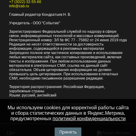
+7 (3022) 32-55-66
info@zab.ru
Главный редактор Кондратьев Н. В.
Учредитель - ООО "Событие"
Зарегистрировано Федеральной службой по надзору в сфере
связи, информационных технологий и массовых коммуникаций.
Регистрационный номер: ЭЛ № ФС 77 - 75882 от 24 июня 2019 года
Редакция не несет ответственности за достоверность
информации, содержащейся в рекламных материалах
Запрещено полное или частичное копирование и использование
любых материалов сайта, как составных произведений, включая
тексты и изображения. При любом использовании данных
материалов в электронных СМИ, ссылка на данный сайт
обязательна. Объем цитирования информации не должен
превышать цель цитирования. При использовании в печатных
СМИ, необходимо письменное разрешение редакции.
Территория распространения: Российская Федерация,
зарубежные страны
Языки: русский, английский
Политика в отношении обработки персональных данных
Мы используем cookies для корректной работы сайта
© 2007 - 2026
Портал Читы и Забайкальского края
и сбора статистических данных в Яндекс.Метрика,
предусмотренных
политикой конфиденциальности
Принять
18+