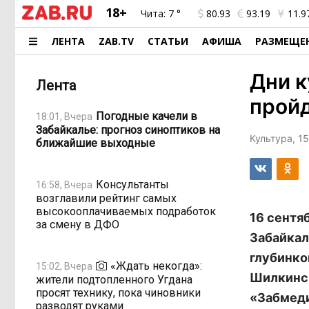
18+
Чита:
7 °
80.93
93.19
11.9
ЛЕНТА
ZAB.TV
СТАТЬИ
АФИША
РАЗМЕЩЕ
Дни к
Лента
пройд
Погодные качели в
18:01, Вчера
Забайкалье: прогноз синоптиков на
Культура, 15
ближайшие выходные
Консультанты
16:58, Вчера
возглавили рейтинг самых
высокооплачиваемых подработок
16 сентя
за смену в ДФО
Забайкал
глубинко
«Ждать некогда»:
15:02, Вчера
Шилкинск
жители подтопленного Угдана
просят технику, пока чиновники
«Забмеди
разводят руками