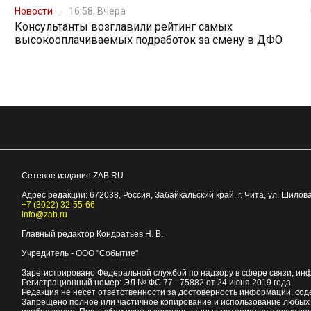
Новости
16:58, Вчера
Консультанты возглавили рейтинг самых
высокооплачиваемых подработок за смену в ДФО
Сетевое издание ZAB.RU
Адрес редакции:
672038
, Россия, Забайкальский край, г.
Чита
,
ул. Шилова
+7 (3022) 32-55-66
info@zab.ru
Главный редактор Кондратьев Н. В.
Учредитель - ООО "Событие"
Зарегистрировано Федеральной службой по надзору в сфере связи, ин
Регистрационный номер: ЭЛ № ФС 77 - 75882 от 24 июня 2019 года
Редакция не несет ответственности за достоверность информации, со
Запрещено полное или частичное копирование и использование любых м