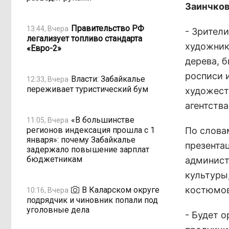
Заинчков
Правительство РФ
13:44, Вчера
- Зрител
легализует топливо стандарта
художник
«Евро-2»
дерева, б
росписи 
Власти: Забайкалье
12:33, Вчера
переживает туристический бум
художест
агентства
«В большинстве
11:05, Вчера
регионов индексация прошла с 1
По слова
января»: почему Забайкалье
презента
задержало повышение зарплат
бюджетникам
админист
культуры
костюмов
В Каларском округе
10:16, Вчера
подрядчик и чиновник попали под
уголовные дела
- Будет 