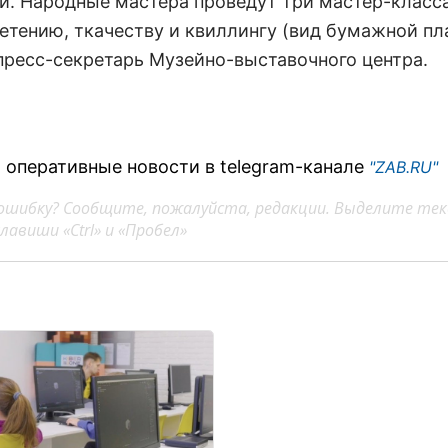
и. Народные мастера проведут три мастер-класса
етению, ткачеству и квиллингу (вид бумажной пла
пресс-секретарь Музейно-выставочного центра.
 оперативные новости в telegram-канале
"ZAB.RU"
ошибку? Сообщите, пожалуйста, редакции. Выделите тек
авиши «Ctrl» и «Пробел»