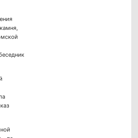
дения
камня,
ломской
беседник
й
ла
оказ
тной