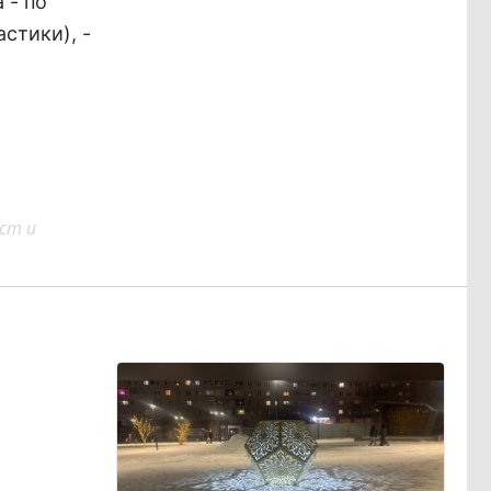
 - по
стики), -
ст и