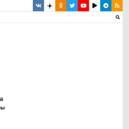
ей
ры