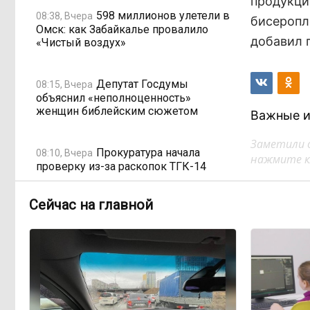
продукци
598 миллионов улетели в
08:38, Вчера
бисеропл
Омск: как Забайкалье провалило
добавил 
«Чистый воздух»
Депутат Госдумы
08:15, Вчера
объяснил «неполноценность»
женщин библейским сюжетом
Важные и
Заметили 
Прокуратура начала
08:10, Вчера
нажмите кл
проверку из-за раскопок ТГК-14
Сейчас на главной
Когда ждать денег?
19:02, 5 августа
Забайкалье — в списке регионов,
где бюджетники могут остаться без
выплат
«Их масштаб может
17:30, 5 августа
превысить весь наш опыт»: Осипов