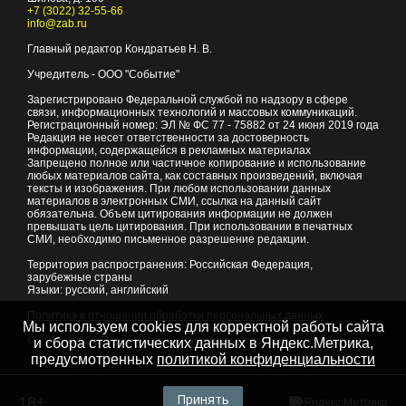
+7 (3022) 32-55-66
info@zab.ru
Главный редактор Кондратьев Н. В.
Учредитель - ООО "Событие"
Зарегистрировано Федеральной службой по надзору в сфере
связи, информационных технологий и массовых коммуникаций.
Регистрационный номер: ЭЛ № ФС 77 - 75882 от 24 июня 2019 года
Редакция не несет ответственности за достоверность
информации, содержащейся в рекламных материалах
Запрещено полное или частичное копирование и использование
любых материалов сайта, как составных произведений, включая
тексты и изображения. При любом использовании данных
материалов в электронных СМИ, ссылка на данный сайт
обязательна. Объем цитирования информации не должен
превышать цель цитирования. При использовании в печатных
СМИ, необходимо письменное разрешение редакции.
Территория распространения: Российская Федерация,
зарубежные страны
Языки: русский, английский
Политика в отношении обработки персональных данных
Мы используем cookies для корректной работы сайта
© 2007 - 2026
Портал Читы и Забайкальского края
и сбора статистических данных в Яндекс.Метрика,
предусмотренных
политикой конфиденциальности
Принять
18+