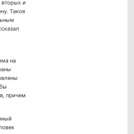
 вторых и
ну. Такое
льным
ссказал
мма на
ваны
новлены
обы
в, причем
енный
еловек