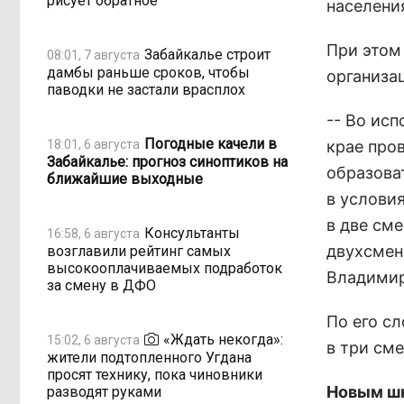
рисует обратное
населени
При этом
Забайкалье строит
08:01, 7 августа
дамбы раньше сроков, чтобы
организа
паводки не застали врасплох
-- Во ис
Погодные качели в
18:01, 6 августа
крае про
Забайкалье: прогноз синоптиков на
образова
ближайшие выходные
в условия
в две сме
Консультанты
16:58, 6 августа
двухсменн
возглавили рейтинг самых
высокооплачиваемых подработок
Владимир
за смену в ДФО
По его с
«Ждать некогда»:
15:02, 6 августа
в три сме
жители подтопленного Угдана
просят технику, пока чиновники
Новым шк
разводят руками