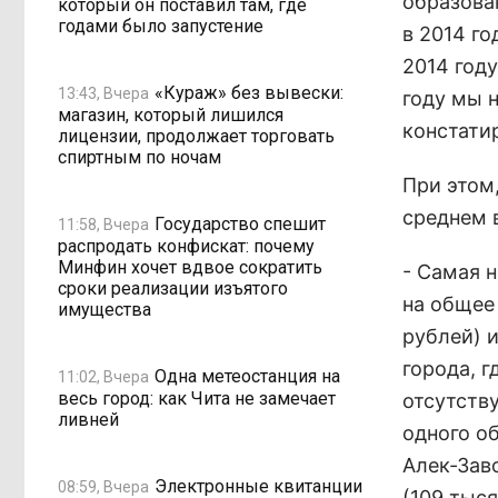
образован
который он поставил там, где
годами было запустение
в 2014 го
2014 году
«Кураж» без вывески:
13:43, Вчера
году мы 
магазин, который лишился
констати
лицензии, продолжает торговать
спиртным по ночам
При этом
среднем в
Государство спешит
11:58, Вчера
распродать конфискат: почему
Минфин хочет вдвое сократить
- Самая 
сроки реализации изъятого
на общее
имущества
рублей) и
города, 
Одна метеостанция на
11:02, Вчера
весь город: как Чита не замечает
отсутств
ливней
одного о
Алек-Зав
Электронные квитанции
08:59, Вчера
(109 тыся