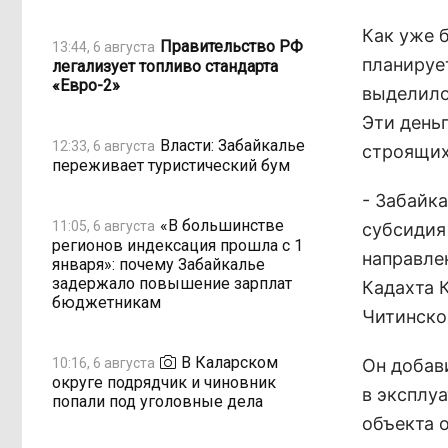
Как уже 
Правительство РФ
13:44, 6 августа
планируе
легализует топливо стандарта
«Евро-2»
выделило
Эти день
Власти: Забайкалье
12:33, 6 августа
строящих
переживает туристический бум
- Забайк
«В большинстве
11:05, 6 августа
субсидия
регионов индексация прошла с 1
направле
января»: почему Забайкалье
задержало повышение зарплат
Кадахта 
бюджетникам
Читинског
В Каларском
10:16, 6 августа
Он добави
округе подрядчик и чиновник
в эксплу
попали под уголовные дела
объекта 