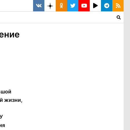
ение
ьшой
й жизни,
ГУ
ия