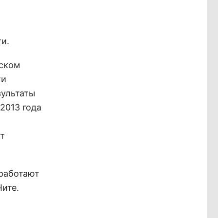
и.
ьском
ти
зультаты
 2013 года
ит
 работают
Чите.