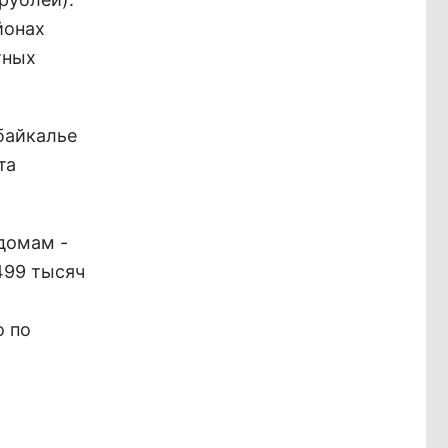
йонах
тных
абайкалье
та
домам -
499 тысяч
о по