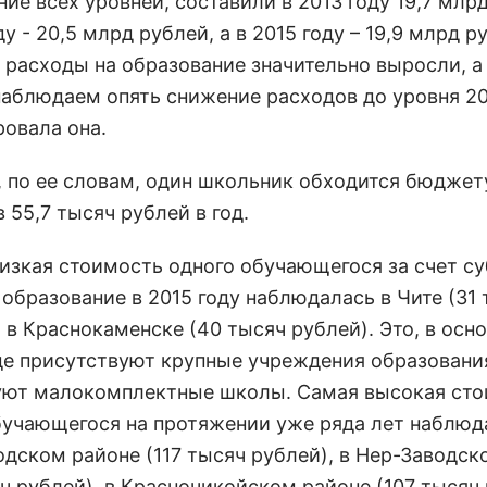
ие всех уровней, составили в 2013 году 19,7 млр
ду - 20,5 млрд рублей, а в 2015 году – 19,9 млрд р
 расходы на образование значительно выросли, а 
наблюдаем опять снижение расходов до уровня 201
ровала она.
, по ее словам, один школьник обходится бюджет
 55,7 тысяч рублей в год.
низкая стоимость одного обучающегося за счет с
 образование в 2015 году наблюдалась в Чите (31
 в Краснокаменске (40 тысяч рублей). Это, в осн
где присутствуют крупные учреждения образовани
уют малокомплектные школы. Самая высокая ст
бучающегося на протяжении уже ряда лет наблюд
одском районе (117 тысяч рублей), в Нер-Заводск
ч рублей), в Красночикойском районе (107 тысяч 