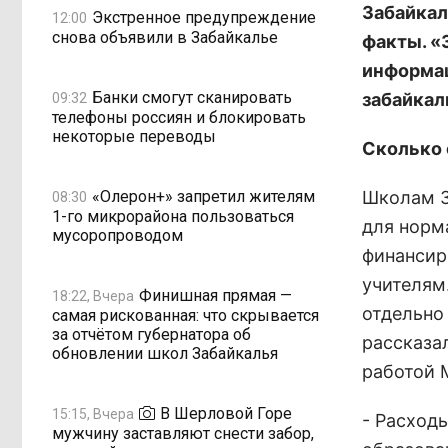
Забайкал
Экстренное предупреждение
12:00
снова объявили в Забайкалье
факты. «
информац
Банки смогут сканировать
забайкал
09:32
телефоны россиян и блокировать
некоторые переводы
Сколько 
«Олерон+» запретил жителям
Школам З
08:30
1-го микрорайона пользоваться
для норм
мусоропроводом
финансир
учителям
Финишная прямая —
18:22, Вчера
отдельно
самая рискованная: что скрывается
за отчётом губернатора об
рассказа
обновлении школ Забайкалья
работой 
В Шерловой Горе
15:15, Вчера
- Расход
мужчину заставляют снести забор,