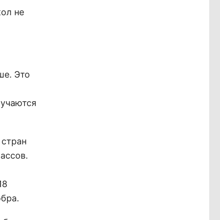
кол не
ше. Это
бучаются
 стран
ассов.
18
обра.