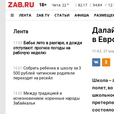
18+
Чита:
22 °
82.17
94.84
12.
ЛЕНТА
ZAB.TV
СТАТЬИ
АФИША
РАЗМЕЩЕ
Далай
Лента
в Ев
Бабье лето в разгаре, а дожди
17:03
отступают: прогноз погоды на
11:43, 27 м
рабочую неделю
Собрать ребёнка в школу за 3
15:01
500 рублей: читинские родители
переходят на ресейл
Школа – 
полет, в
Между традицией и
13:05
школьное
исчезновением: коренные народы
претерпе
Забайкалья
состояло