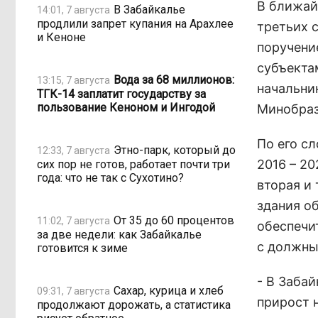
В ближай
В Забайкалье
14:01, 7 августа
продлили запрет купания на Арахлее
третьих с
и Кеноне
поручени
субъекта
Вода за 68 миллионов:
13:15, 7 августа
начальни
ТГК-14 заплатит государству за
пользование Кеноном и Ингодой
Минобраз
По его с
Этно-парк, который до
12:33, 7 августа
2016 – 20
сих пор не готов, работает почти три
года: что не так с Сухотино?
вторая и
здания о
От 35 до 60 процентов
11:02, 7 августа
обеспечи
за две недели: как Забайкалье
с должны
готовится к зиме
- В Заба
Сахар, курица и хлеб
09:31, 7 августа
прирост н
продолжают дорожать, а статистика