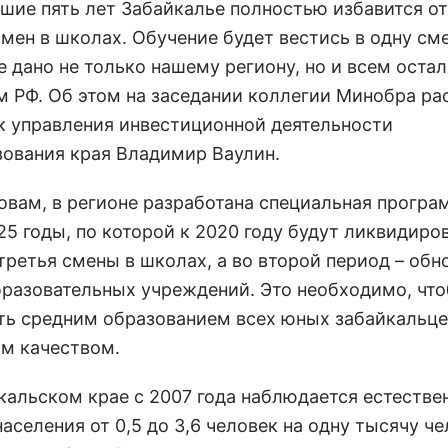
шие пять лет Забайкалье полностью избавится от
мен в школах. Обучение будет вестись в одну сме
е дано не только нашему региону, но и всем оста
м РФ. Об этом на заседании коллегии Минобра ра
к управления инвестиционной деятельности
ования края Владимир Ваулин.
ловам, в регионе разработана специальная програ
25 годы, по которой к 2020 году будут ликвидиро
 третья смены в школах, а во второй период – об
бразовательных учреждений. Это необходимо, чт
ть средним образованием всех юных забайкальце
м качеством.
йкальском крае с 2007 года наблюдается естеств
аселения от 0,5 до 3,6 человек на одну тысячу ч