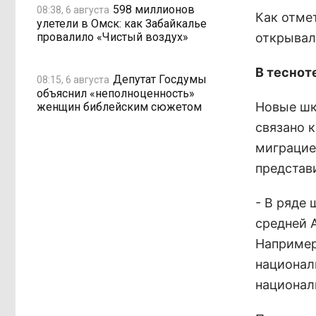
598 миллионов
08:38, 6 августа
Как отме
улетели в Омск: как Забайкалье
провалило «Чистый воздух»
открывал
В тесноте
Депутат Госдумы
08:15, 6 августа
объяснил «неполноценность»
Новые шк
женщин библейским сюжетом
связано к
миграцией
представ
- В ряде
средней 
Например
национал
национал