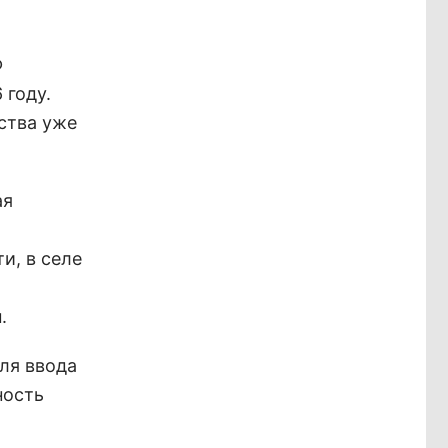
Ф
 году.
ства уже
ая
и, в селе
.
для ввода
ность