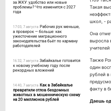
за ЖКУ: удобство или новые
Такая вы
проблемы? Что изменится с 2027
года
неэффект
школ, - р
Рабочих рук меньше,
17:03, 7 августа
а проверок — больше: как
Она отмет
ужесточение миграционного
выросла в
законодательства бьёт по карману
работодателей
учителей 
Также Ро
Забайкалье готовится
16:32, 7 августа
к новому учебному году после
один вос
рекордных вложений
рублей в
предусмо
Как в Забайкалье
14:40, 7 августа
факту в 
превратили отлов бездомных
животных в мошенническую схему
на 20 миллионов рублей
Даешь од