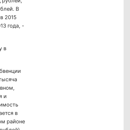
д рублей,
ублей. В
в 2015
3 года, -
у в
убвенции
 тысяча
овном,
я и
оимость
ается в
ом районе
рублей).