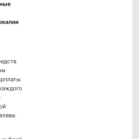
сные
реалии
редств
ом
арплаты
 каждого
и
ой
алева.