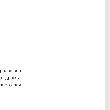
еразрывно
ра драмы.
дного дня