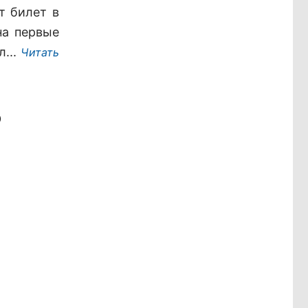
т билет в
на первые
л...
Читать
о