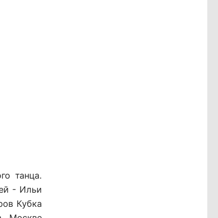
го танца.
ей - Ильи
ров Кубка
в Москве