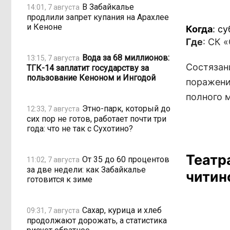
В Забайкалье
14:01, 7 августа
продлили запрет купания на Арахлее
и Кеноне
Когда
: с
Где
: СК 
Вода за 68 миллионов:
13:15, 7 августа
Состязан
ТГК-14 заплатит государству за
пользование Кеноном и Ингодой
поражени
полного м
Этно-парк, который до
12:33, 7 августа
сих пор не готов, работает почти три
года: что не так с Сухотино?
Театр
От 35 до 60 процентов
11:02, 7 августа
за две недели: как Забайкалье
читин
готовится к зиме
Сахар, курица и хлеб
09:31, 7 августа
продолжают дорожать, а статистика