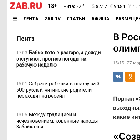
18+
Чита:
22 °
82.17
94.84
12.
ЛЕНТА
ZAB.TV
СТАТЬИ
АФИША
РАЗМЕЩЕ
В Рос
Лента
олим
Бабье лето в разгаре, а дожди
17:03
отступают: прогноз погоды на
15:16, 27 м
рабочую неделю
Собрать ребёнка в школу за 3
15:01
500 рублей: читинские родители
переходят на ресейл
Портал «
выходных
Между традицией и
13:05
какие ин
исчезновением: коренные народы
Забайкалья
«Созв