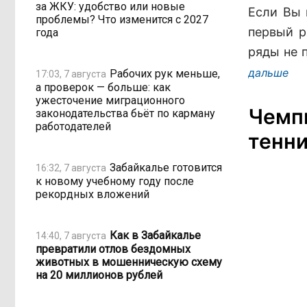
за ЖКУ: удобство или новые
Если Вы 
проблемы? Что изменится с 2027
первый р
года
ряды не п
дальше
Рабочих рук меньше,
17:03, 7 августа
а проверок — больше: как
ужесточение миграционного
Чемпи
законодательства бьёт по карману
работодателей
тенни
Забайкалье готовится
16:32, 7 августа
к новому учебному году после
рекордных вложений
Как в Забайкалье
14:40, 7 августа
превратили отлов бездомных
животных в мошенническую схему
на 20 миллионов рублей