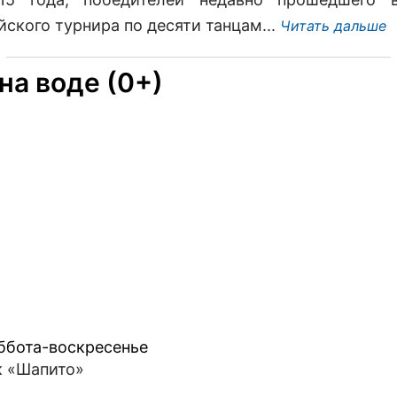
йского турнира по десяти танцам...
Читать дальше
на воде (0+)
уббота-воскресенье
к «Шапито»