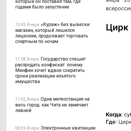
который он поставил там, где
годами было запустение
всеросси
«Кураж» без вывески:
Цирк 
13:43, Вчера
магазин, который лишился
лицензии, продолжает торговать
спиртным по ночам
Государство спешит
11:58, Вчера
распродать конфискат: почему
Минфин хочет вдвое сократить
сроки реализации изъятого
имущества
Одна метеостанция на
11:02, Вчера
весь город: как Чита не замечает
ливней
Когда
: с
Где
: Цир
Электронные квитанции
08:59, Вчера