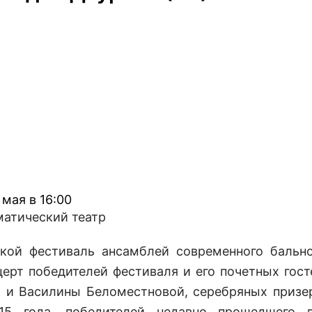
2 мая в 16:00
матический театр
дской фестиваль ансамблей современного бально
церт победителей фестиваля и его почетных гост
 и Василины Беломестновой, серебряных призе
15 года, победителей недавно прошедшего 