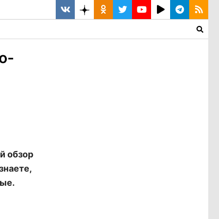
о-
й обзор
знаете,
ые.