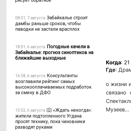
рисует обратное
Забайкалье строит
08:01, 7 августа
дамбы раньше сроков, чтобы
паводки не застали врасплох
Погодные качели в
18:01, 6 августа
Забайкалье: прогноз синоптиков на
ближайшие выходные
Когда
: 21
Где
: Дра
Консультанты
16:58, 6 августа
возглавили рейтинг самых
о жизни 
высокооплачиваемых подработок
связано 
за смену в ДФО
Спектакл
Музеев...
«Ждать некогда»:
15:02, 6 августа
жители подтопленного Угдана
просят технику, пока чиновники
разводят руками