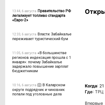
Откры
Правительство РФ
13:44, 6 августа
легализует топливо стандарта
«Евро-2»
Власти: Забайкалье
12:33, 6 августа
переживает туристический бум
«В большинстве
11:05, 6 августа
регионов индексация прошла с 1
января»: почему Забайкалье
задержало повышение зарплат
бюджетникам
В Каларском
10:16, 6 августа
Когда
: 21
округе подрядчик и чиновник
Где
: ТРЦ
попали под уголовные дела
Впервые 