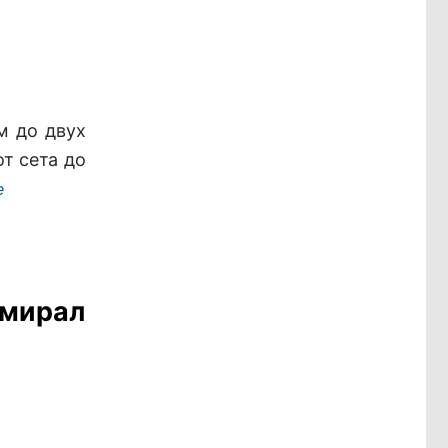
м до двух
т сета до
е
дмирал