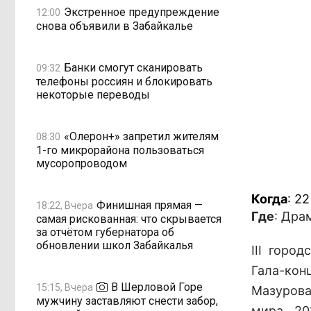
Экстренное предупреждение
12:00
снова объявили в Забайкалье
Банки смогут сканировать
09:32
телефоны россиян и блокировать
некоторые переводы
«Олерон+» запретил жителям
08:30
1-го микрорайона пользоваться
мусоропроводом
Когда
: 2
Финишная прямая —
18:22, Вчера
Где
: Дра
самая рискованная: что скрывается
за отчётом губернатора об
обновлении школ Забайкалья
III горо
Гала-кон
В Шерловой Горе
15:15, Вчера
Мазурова
мужчину заставляют снести забор,
мира 20