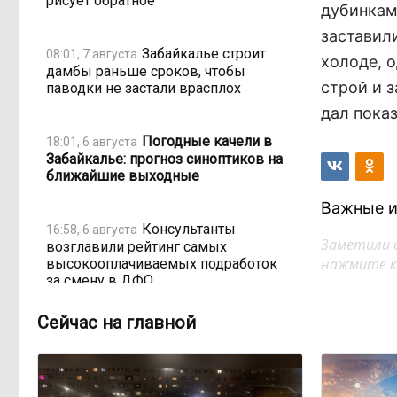
рисует обратное
дубинкам
заставил
Забайкалье строит
08:01, 7 августа
холоде, 
дамбы раньше сроков, чтобы
строй и з
паводки не застали врасплох
дал пока
Погодные качели в
18:01, 6 августа
Забайкалье: прогноз синоптиков на
ближайшие выходные
Важные и
Консультанты
16:58, 6 августа
Заметили 
возглавили рейтинг самых
нажмите кл
высокооплачиваемых подработок
за смену в ДФО
Сейчас на главной
«Ждать некогда»:
15:02, 6 августа
жители подтопленного Угдана
просят технику, пока чиновники
разводят руками