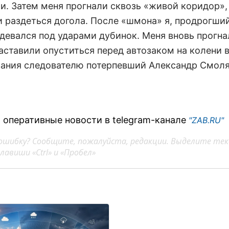
и. Затем меня прогнали сквозь «живой коридор»,
и раздеться догола. После «шмона» я, продрогший
одевался под ударами дубинок. Меня вновь прогна
аставили опуститься перед автозаком на колени в
зания следователю потерпевший Александр Смоля
 оперативные новости в telegram-канале
"ZAB.RU"
ошибку? Сообщите, пожалуйста, редакции. Выделите тек
авиши «Ctrl» и «Пробел»