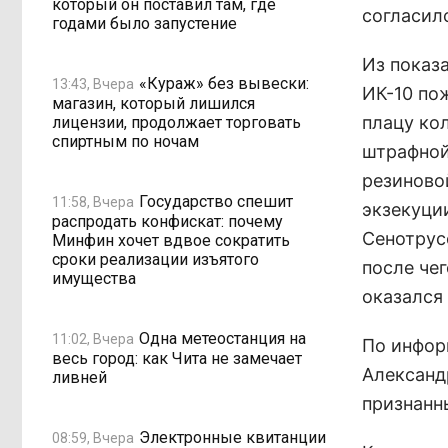
который он поставил там, где
согласил
годами было запустение
Из показ
«Кураж» без вывески:
13:43, Вчера
ИК-10 по
магазин, который лишился
плацу ко
лицензии, продолжает торговать
спиртным по ночам
штрафной 
резиновой
Государство спешит
11:58, Вчера
экзекуци
распродать конфискат: почему
Сенотрус
Минфин хочет вдвое сократить
сроки реализации изъятого
после чег
имущества
оказался 
Одна метеостанция на
11:02, Вчера
По инфор
весь город: как Чита не замечает
Александ
ливней
признанн
Электронные квитанции
08:59, Вчера