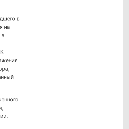
едшего в
я на
 в
ь
 К
нижения
ора,
денный
ченного
и,
ии.