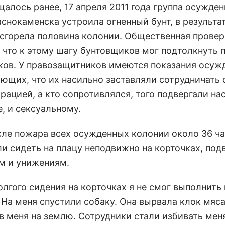
щалось ранее, 17 апреля 2011 года группа осужде
аснокаменска устроила огненный бунт, в результа
 сгорела половина колонии. Общественная провер
, что к этому шагу бунтовщиков мог подтолкнуть 
ков. У правозащитников имеются показания осуж
ющих, что их насильно заставляли сотрудничать 
рацией, а кто сопротивлялся, того подвергали на
, и сексуальному.
сле пожара всех осужденных колонии около 36 ч
ли сидеть на плацу неподвижно на корточках, под
м и унижениям.
олгого сидения на корточках я не смог выполнить
 На меня спустили собаку. Она вырвала клок мяса
в меня на землю. Сотрудники стали избивать мен