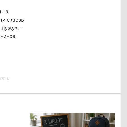
 на
ли сквозь
 лужу», -
нинов.
ст и