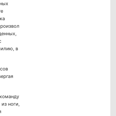
нных
те
ка
произвол
денных,
с
силию, в
асов
вергая
 команду
 из ноги,
я