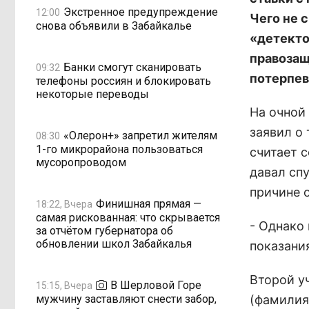
Экстренное предупреждение
12:00
Чего не 
снова объявили в Забайкалье
«детекто
правозащ
Банки смогут сканировать
09:32
потерпев
телефоны россиян и блокировать
некоторые переводы
На очной
заявил о 
«Олерон+» запретил жителям
08:30
1-го микрорайона пользоваться
считает 
мусоропроводом
давал сп
причине о
Финишная прямая —
18:22, Вчера
самая рискованная: что скрывается
- Однако
за отчётом губернатора об
обновлении школ Забайкалья
показани
Второй у
В Шерловой Горе
15:15, Вчера
мужчину заставляют снести забор,
(фамилия