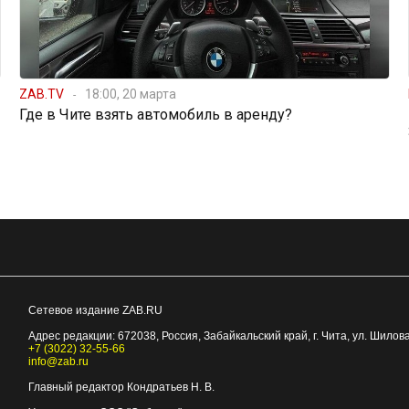
ZAB.TV
18:00, 20 марта
Где в Чите взять автомобиль в аренду?
Сетевое издание ZAB.RU
Адрес редакции:
672038
, Россия, Забайкальский край, г.
Чита
,
ул. Шилова
+7 (3022) 32-55-66
info@zab.ru
Главный редактор Кондратьев Н. В.