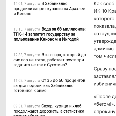
Как сооб
В Забайкалье
14:01, 7 августа
продлили запрет купания на Арахлее
ИК-10 Кр
и Кеноне
которого
показала
Вода за 68 миллионов:
13:15, 7 августа
сотрудни
ТГК-14 заплатит государству за
пользование Кеноном и Ингодой
утвержда
админист
Этно-парк, который до
12:33, 7 августа
том числе
сих пор не готов, работает почти три
года: что не так с Сухотино?
Сразу по
заставля
От 35 до 60 процентов
11:02, 7 августа
избиения
за две недели: как Забайкалье
готовится к зиме
«После д
«бегом!».
Сахар, курица и хлеб
09:31, 7 августа
продолжают дорожать, а статистика
опрокину