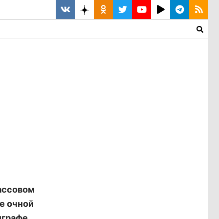
ассовом
е очной
играфе.