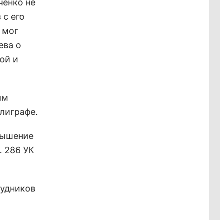
ченко не
 с его
 мог
ева о
ой и
ым
лиграфе.
вышение
. 286 УК
рудников