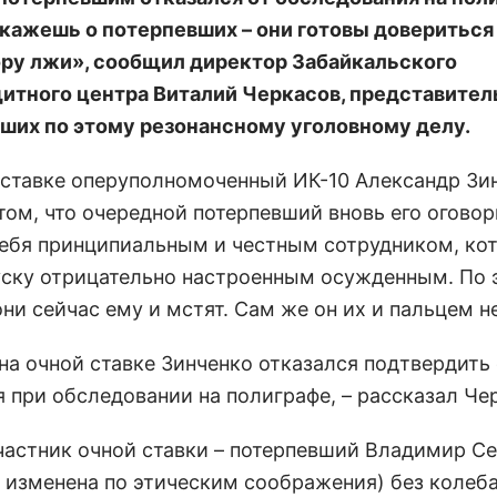
скажешь о потерпевших – они готовы довериться
ру лжи», сообщил директор Забайкальского
итного центра Виталий Черкасов, представител
ших по этому резонансному уголовному делу.
 ставке оперуполномоченный ИК-10 Александр Зи
том, что очередной потерпевший вновь его оговор
себя принципиальным и честным сотрудником, ко
уску отрицательно настроенным осужденным. По 
ни сейчас ему и мстят. Сам же он их и пальцем не
 на очной ставке Зинченко отказался подтвердить
я при обследовании на полиграфе, – рассказал Че
частник очной ставки – потерпевший Владимир С
 изменена по этическим соображения) без колеб