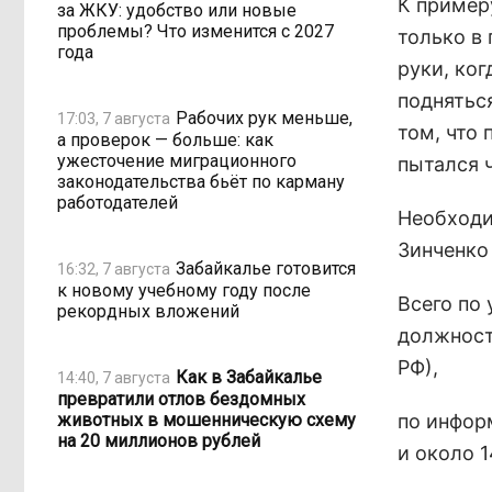
К пример
за ЖКУ: удобство или новые
проблемы? Что изменится с 2027
только в 
года
руки, ког
поднятьс
Рабочих рук меньше,
17:03, 7 августа
том, что
а проверок — больше: как
ужесточение миграционного
пытался ч
законодательства бьёт по карману
работодателей
Необходи
Зинченко
Забайкалье готовится
16:32, 7 августа
к новому учебному году после
Всего по
рекордных вложений
должност
РФ),
Как в Забайкалье
14:40, 7 августа
превратили отлов бездомных
животных в мошенническую схему
по инфор
на 20 миллионов рублей
и около 