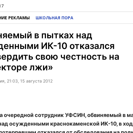
17
НИЕ РЕКЛАМЫ
ШКОЛЬНАЯ ПОРА
няемый в пытках над
денными ИК-10 отказался
ердить свою честность на
екторе лжи»
я, 21:03, 15 августа 2012
та очередной сотрудник УФСИН, обвиняемый в м
над осужденными краснокаменской ИК-10, в ход
 потерпевшим отказался от обследования на пол