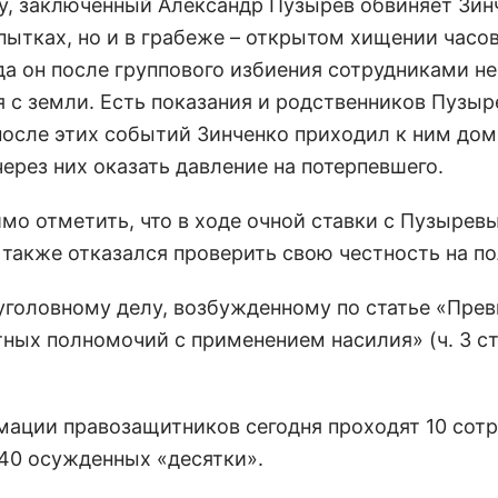
у, заключенный Александр Пузырев обвиняет Зин
пытках, но и в грабеже – открытом хищении часов
да он после группового избиения сотрудниками не
я с земли. Есть показания и родственников Пузыр
 после этих событий Зинченко приходил к ним дом
ерез них оказать давление на потерпевшего.
мо отметить, что в ходе очной ставки с Пузырев
 также отказался проверить свою честность на по
 уголовному делу, возбужденному по статье «Пре
ных полномочий с применением насилия» (ч. 3 ст
мации правозащитников сегодня проходят 10 сот
140 осужденных «десятки».