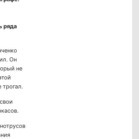
ь ряда
нченко
ил. Он
торый не
этой
 трогал.
 свои
ркасов.
енотрусов
ания