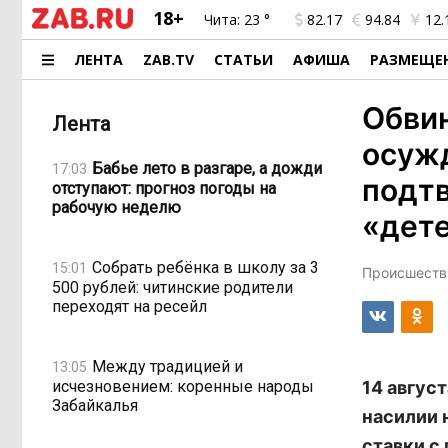
18+
Чита:
23 °
82.17
94.84
12.
ЛЕНТА
ZAB.TV
СТАТЬИ
АФИША
РАЗМЕЩЕ
Обви
Лента
осуж
Бабье лето в разгаре, а дожди
17:03
подтв
отступают: прогноз погоды на
рабочую неделю
«дет
Собрать ребёнка в школу за 3
15:01
Происшестви
500 рублей: читинские родители
переходят на ресейл
Между традицией и
13:05
исчезновением: коренные народы
14 авгус
Забайкалья
насилии 
ставки с