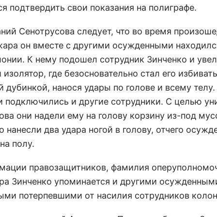
ся подтвердить свои показания на полиграфе.
аний Сенотрусова следует, что во время произош
жара он вместе с другими осужденными находилс
лонии. К нему подошел сотрудник Зинченко и увел
изолятор, где безосновательно стал его избиват
 дубинкой, нанося удары по голове и всему телу.
и подключились и другие сотрудники. С целью у
ова они надели ему на голову корзину из-под мус
о нанесли два удара ногой в голову, отчего осуж
на полу.
мации правозащитников, фамилия оперуполномо
ра Зинченко упоминается и другими осужденным
ыми потерпевшими от насилия сотрудников колон