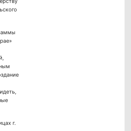
ерству
ьского
граммы
крае»
й,
дным
оздание
идеть,
ные
цах г.