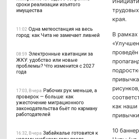
Инициати
сроки реализации изъятого
трудовых
имущества
края.
Одна метеостанция на весь
11:02
В рамках
город: как Чита не замечает ливней
«Улучшен
проведён
Электронные квитанции за
08:59
ЖКУ: удобство или новые
пропаган
проблемы? Что изменится с 2027
подростк
года
привычка
рисунков
Рабочих рук меньше, а
17:03, Вчера
проверок — больше: как
соответс
ужесточение миграционного
как наши
законодательства бьёт по карману
работодателей
привычки
10 банне
Забайкалье готовится к
16:32, Вчера