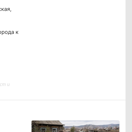
ская,
орода к
ст и