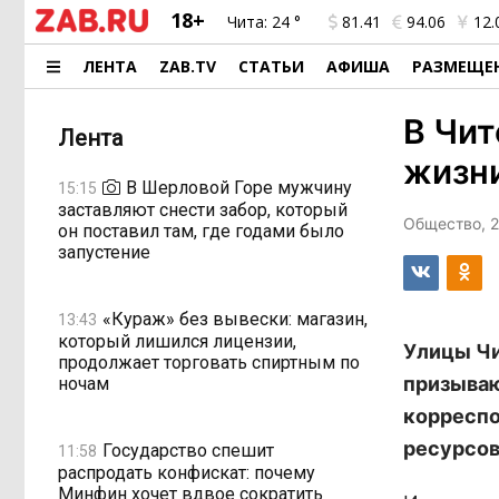
18+
Чита:
24 °
81.41
94.06
12.
ЛЕНТА
ZAB.TV
СТАТЬИ
АФИША
РАЗМЕЩЕ
В Чит
Лента
жизни
В Шерловой Горе мужчину
15:15
заставляют снести забор, который
Общество, 2
он поставил там, где годами было
запустение
«Кураж» без вывески: магазин,
13:43
который лишился лицензии,
Улицы Чи
продолжает торговать спиртным по
призываю
ночам
корреспо
ресурсов
Государство спешит
11:58
распродать конфискат: почему
Минфин хочет вдвое сократить