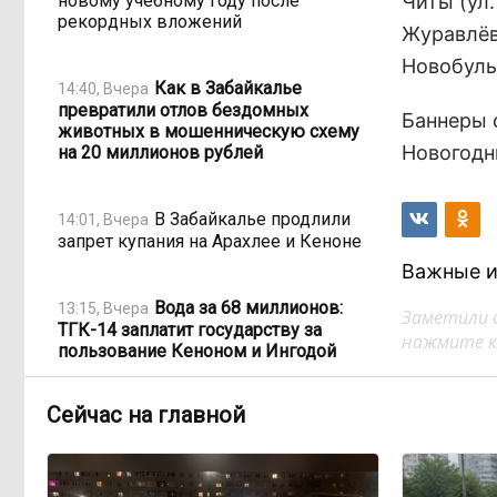
новому учебному году после
Читы (ул
рекордных вложений
Журавлёва
Новобуль
Как в Забайкалье
14:40, Вчера
превратили отлов бездомных
Баннеры 
животных в мошенническую схему
Новогодн
на 20 миллионов рублей
В Забайкалье продлили
14:01, Вчера
запрет купания на Арахлее и Кеноне
Важные и
Вода за 68 миллионов:
13:15, Вчера
Заметили 
ТГК-14 заплатит государству за
нажмите кл
пользование Кеноном и Ингодой
Сейчас на главной
Этно-парк, который до
12:33, Вчера
сих пор не готов, работает почти три
года: что не так с Сухотино?