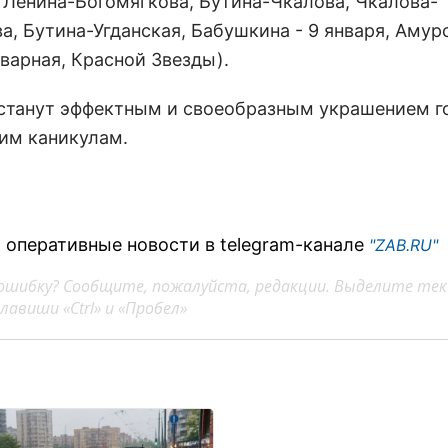
. Ленина-Богомягкова, Бутина-Чкалова, Чкалова-
, Бутина-Угданская, Бабушкина - 9 января, Амур
варная, Красной Звезды).
станут эффектным и своеобразным украшением г
им каникулам.
 оперативные новости в telegram-канале
"ZAB.RU"
ошибку? Сообщите, пожалуйста, редакции. Выделите тек
авиши «Ctrl» и «Пробел»