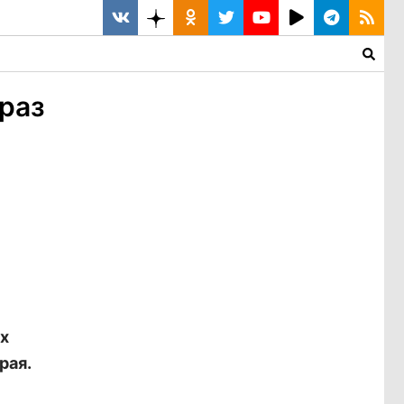
браз
х
рая.