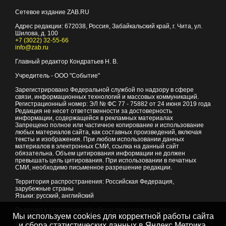
Сетевое издание ZAB.RU
Адрес редакции:
672038
, Россия, Забайкальский край, г.
Чита
,
ул.
Шилова, д. 100
+7 (3022) 32-55-66
info@zab.ru
Главный редактор Кондратьев Н. В.
Учредитель - ООО "Событие"
Зарегистрировано Федеральной службой по надзору в сфере
связи, информационных технологий и массовых коммуникаций.
Регистрационный номер: ЭЛ № ФС 77 - 75882 от 24 июня 2019 года
Редакция не несет ответственности за достоверность
информации, содержащейся в рекламных материалах
Запрещено полное или частичное копирование и использование
любых материалов сайта, как составных произведений, включая
тексты и изображения. При любом использовании данных
материалов в электронных СМИ, ссылка на данный сайт
обязательна. Объем цитирования информации не должен
превышать цель цитирования. При использовании в печатных
СМИ, необходимо письменное разрешение редакции.
Территория распространения: Российская Федерация,
зарубежные страны
Языки: русский, английский
Политика в отношении обработки персональных данных
Мы используем cookies для корректной работы сайта
© 2007 - 2026
Портал Читы и Забайкальского края
и сбора статистических данных в Яндекс.Метрика,