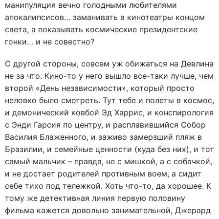
манипуляция вечно голодными любителями
апокалипсисов… заманивать в кинотеатры концом
света, а показывать космические президентские
гонки… и не совестно?
С другой стороны, совсем уж обижаться на Девлина
не за что. Кино-то у него вышло все-таки лучше, чем
второй «День независимости», который просто
неловко было смотреть. Тут тебе и полеты в космос,
и демонический ковбой Эд Харрис, и конспирология
с Энди Гарсия по центру, и расплавившийся Собор
Василия Блаженного, и заживо замерзший пляж в
Бразилии, и семейные ценности (куда без них), и тот
самый мальчик – правда, не с мишкой, а с собачкой,
и не достает родителей противным воем, а сидит
себе тихо под тележкой. Хоть что-то, да хорошее. К
тому же детективная линия первую половину
фильма кажется довольно занимательной, Джерард