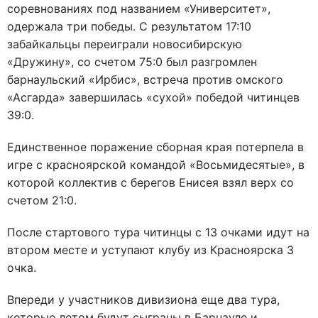
соревнованиях под названием «Университет»,
одержала три победы. С результатом 17:10
забайкальцы переиграли новосибирскую
«Дружину», со счетом 75:0 был разгромлен
барнаульский «Ирбис», встреча против омского
«Асгарда» завершилась «сухой» победой читинцев
39:0.
Единственное поражение сборная края потерпела в
игре с красноярской командой «Восьмидесятые», в
которой коллектив с берегов Енисея взял верх со
счетом 21:0.
После стартового тура читинцы с 13 очками идут на
втором месте и уступают клубу из Красноярска 3
очка.
Впереди у участников дивизиона еще два тура,
которые летом будут сыграны в Барнауле и