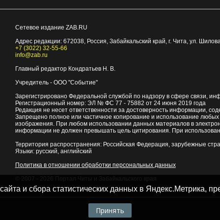
Сетевое издание ZAB.RU
Адрес редакции:
672038
, Россия, Забайкальский край, г.
Чита
,
ул. Шилова
+7 (3022) 32-55-66
info@zab.ru
Главный редактор Кондратьев Н. В.
Учредитель - ООО "Событие"
Зарегистрировано Федеральной службой по надзору в сфере связи, ин
Регистрационный номер: ЭЛ № ФС 77 - 75882 от 24 июня 2019 года
Редакция не несет ответственности за достоверность информации, со
Запрещено полное или частичное копирование и использование любых м
изображения. При любом использовании данных материалов в электро
информации не должен превышать цель цитирования. При использован
Территория распространения: Российская Федерация, зарубежные стр
Языки: русский, английский
Политика в отношении обработки персональных данных
© 2007 - 2026
Портал Читы и Забайкальского края
 сайта и сбора статистических данных в Яндекс.Метрика, 
Принять