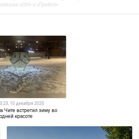
авиши «Ctrl» и «Пробел»
3:23, 10 декабря 2025
 Чите встретил зиму во
одней красоте