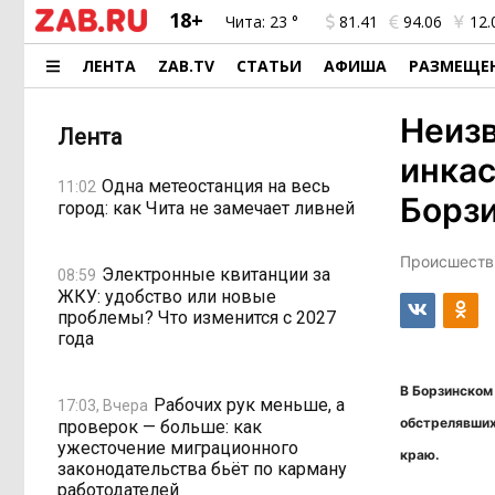
18+
Чита:
23 °
81.41
94.06
12.
ЛЕНТА
ZAB.TV
СТАТЬИ
АФИША
РАЗМЕЩЕ
Неиз
Лента
инкас
Одна метеостанция на весь
11:02
Борз
город: как Чита не замечает ливней
Происшестви
Электронные квитанции за
08:59
ЖКУ: удобство или новые
проблемы? Что изменится с 2027
года
В Борзинском
Рабочих рук меньше, а
17:03, Вчера
обстрелявших
проверок — больше: как
ужесточение миграционного
краю.
законодательства бьёт по карману
работодателей