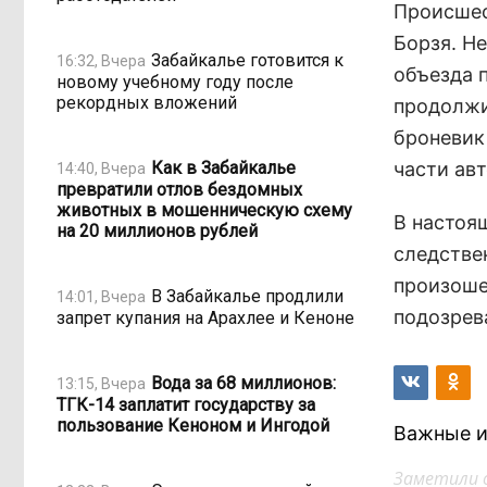
Происшес
Борзя. Н
Забайкалье готовится к
16:32, Вчера
объезда 
новому учебному году после
рекордных вложений
продолжи
броневик
Как в Забайкалье
части ав
14:40, Вчера
превратили отлов бездомных
животных в мошенническую схему
В настоя
на 20 миллионов рублей
следстве
произоше
В Забайкалье продлили
14:01, Вчера
подозрев
запрет купания на Арахлее и Кеноне
Вода за 68 миллионов:
13:15, Вчера
ТГК-14 заплатит государству за
пользование Кеноном и Ингодой
Важные и
Заметили 