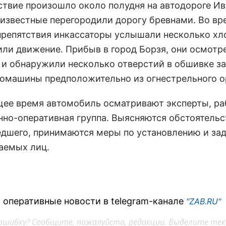
твие произошло около полудня на автодороге Ив
еизвестные перегородили дорогу бревнами. Во вр
препятствия инкассаторы услышали несколько хло
ли движение. Прибыв в город Борзя, они осмотр
 и обнаружили несколько отверстий в обшивке з
томашины предположительно из огнестрельного о
щее время автомобиль осматривают эксперты, ра
нно-оперативная группа. Выясняются обстоятельс
дшего, принимаются меры по установлению и з
аемых лиц.
 оперативные новости в telegram-канале
"ZAB.RU"
ошибку? Сообщите, пожалуйста, редакции. Выделите тек