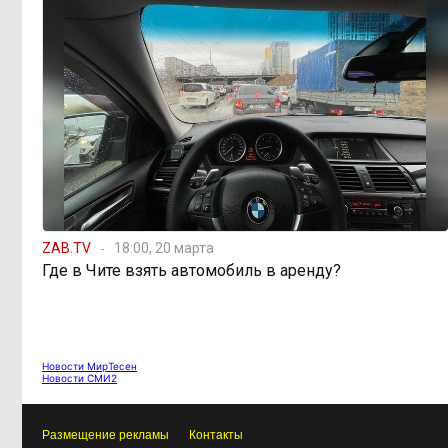
Консультанты
16:58, 6 августа
возглавили рейтинг самых
высокооплачиваемых подработок
за смену в ДФО
«Ждать некогда»:
15:02, 6 августа
жители подтопленного Угдана
просят технику, пока чиновники
разводят руками
ZAB.TV
18:00, 20 марта
Где в Чите взять автомобиль в аренду?
Правительство РФ
13:44, 6 августа
легализует топливо стандарта
«Евро-2»
Новости МирТесен
Новости СМИ2
Власти: Забайкалье
12:33, 6 августа
переживает туристический бум
Размещение рекламы
Контакты