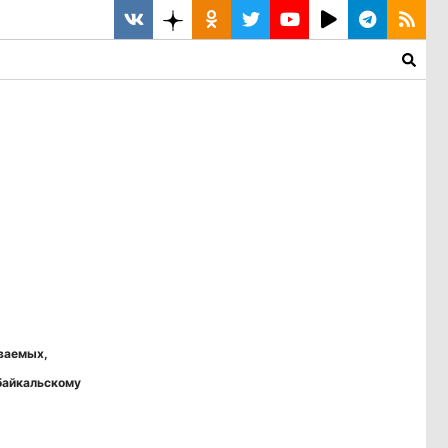
ваемых,
байкальскому