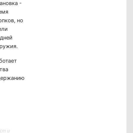
ановка -
емя
пков, но
ели
адней
ружия.
ботает
тва
адержанию
ст и