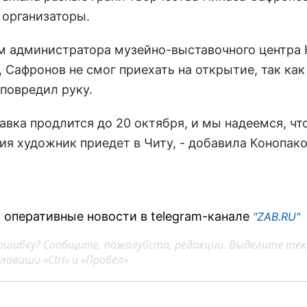
 организаторы.
м администратора музейно-выставочного центра
 Сафронов не смог приехать на открытие, так как
 повредил руку.
авка продлится до 20 октября, и мы надеемся, что
ия художник приедет в Читу, - добавила Конопако
 оперативные новости в telegram-канале
"ZAB.RU"
ошибку? Сообщите, пожалуйста, редакции. Выделите тек
авиши «Ctrl» и «Пробел»