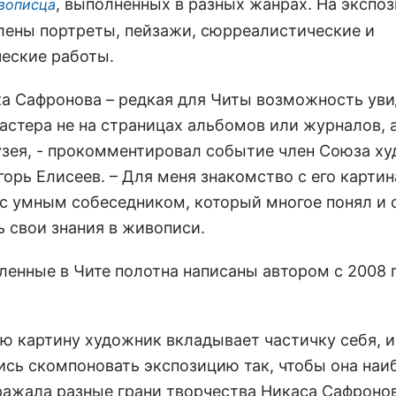
, выполненных в разных жанрах. На экспо
вописца
лены портреты, пейзажи, сюрреалистические и
еские работы.
ка Сафронова – редкая для Читы возможность ув
астера не на страницах альбомов или журналов, а
узея, - прокомментировал событие член Союза х
орь Елисеев. – Для меня знакомство с его картин
 с умным собеседником, который многое понял и 
ь свои знания в живописи.
ленные в Чите полотна написаны автором с 2008 
ую картину художник вкладывает частичку себя, 
ись скомпоновать экспозицию так, чтобы она наи
ражала разные грани творчества Никаса Сафронов