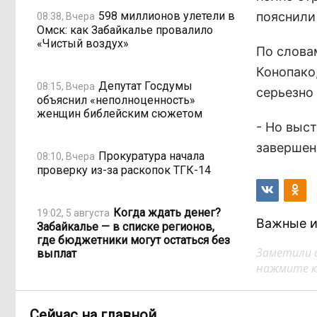
598 миллионов улетели в
пояснили
08:38, Вчера
Омск: как Забайкалье провалило
«Чистый воздух»
По слова
Конопако,
Депутат Госдумы
08:15, Вчера
серьезно
объяснил «неполноценность»
женщин библейским сюжетом
- Но выст
завершен
Прокуратура начала
08:10, Вчера
проверку из-за раскопок ТГК-14
Когда ждать денег?
19:02, 5 августа
Важные и
Забайкалье — в списке регионов,
где бюджетники могут остаться без
Заметили 
выплат
нажмите кл
«Их масштаб может
17:30, 5 августа
превысить весь наш опыт»: Осипов
Сейчас на главной