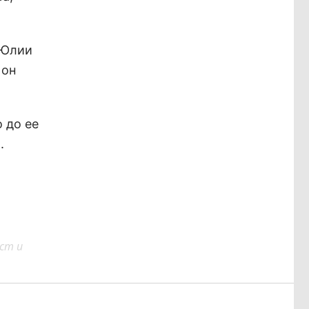
 Юлии
 он
 до ее
.
ст и