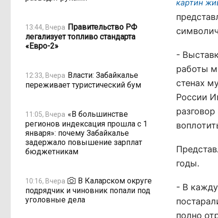
картин жи
представ
Правительство РФ
13:44, Вчера
символич
легализует топливо стандарта
«Евро-2»
- Выстав
работы м
Власти: Забайкалье
12:33, Вчера
стенах м
переживает туристический бум
России Иг
разговор
«В большинстве
11:05, Вчера
регионов индексация прошла с 1
воплотит
января»: почему Забайкалье
задержало повышение зарплат
Представ
бюджетникам
годы.
В Каларском округе
10:16, Вчера
- В кажд
подрядчик и чиновник попали под
уголовные дела
постарал
полно от