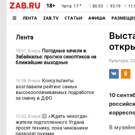
18+
Чита:
17 °
80.93
93.19
11.
ЛЕНТА
ZAB.TV
СТАТЬИ
АФИША
РАЗМЕЩЕ
Выст
Лента
откры
Погодные качели в
18:01, Вчера
Забайкалье: прогноз синоптиков на
Культура, 22
ближайшие выходные
Консультанты
16:58, Вчера
возглавили рейтинг самых
высокооплачиваемых подработок
10 сентя
за смену в ДФО
российск
корреспо
«Ждать некогда»:
15:02, Вчера
жители подтопленного Угдана
В музейн
просят технику, пока чиновники
разводят руками