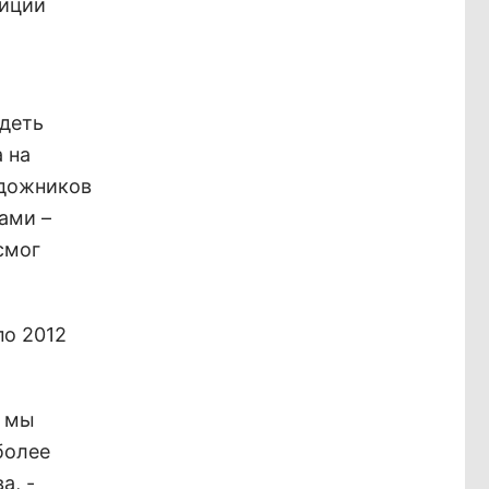
зиции
идеть
 на
удожников
ами –
смог
по 2012
и мы
более
а, -