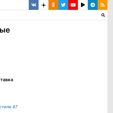
вые
ставка
стили 87